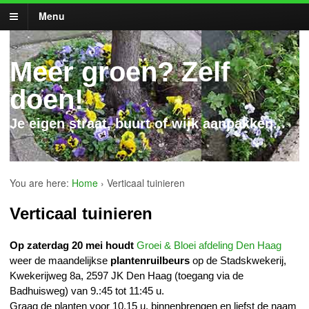
Menu
Meer groen? Zelf
doen!
Je eigen straat, buurt of wijk aanpakken...
You are here:
Home
›
Verticaal tuinieren
Verticaal tuinieren
Op zaterdag 20 mei houdt
Groei & Bloei afdeling Den Haag
weer de maandelijkse
plantenruilbeurs
op de Stadskwekerij,
Kwekerijweg 8a, 2597 JK Den Haag (toegang via de
Badhuisweg) van 9.:45 tot 11:45 u.
Graag de planten voor 10.15 u. binnenbrengen en liefst de naam