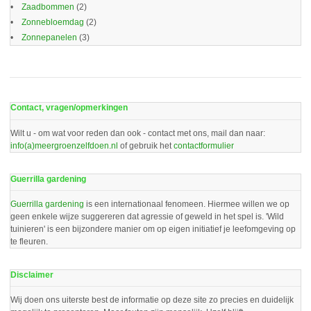
Zaadbommen
(2)
Zonnebloemdag
(2)
Zonnepanelen
(3)
Contact, vragen/opmerkingen
Wilt u - om wat voor reden dan ook - contact met ons, mail dan naar:
info(a)meergroenzelfdoen.nl
of gebruik het
contactformulier
Guerrilla gardening
Guerrilla gardening
is een internationaal fenomeen. Hiermee willen we op
geen enkele wijze suggereren dat agressie of geweld in het spel is. 'Wild
tuinieren' is een bijzondere manier om op eigen initiatief je leefomgeving op
te fleuren.
Disclaimer
Wij doen ons uiterste best de informatie op deze site zo precies en duidelijk