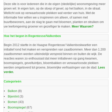
Deze site is voor iedereen die in de eigen (stedelijke) woonomgeving meer
groen wil. In eigen tuin, op de stoep of gevel, op het balkon, in de straat.
Wellicht ook op verwaarloosde plekken wat verder van huis. Met de
informatie hier willen we u inspireren om alleen, of samen met
buurtbewoners, aan de slag te gaan met bloemen, planten en struiken om
uw leefomgeving groener en gezelliger te maken.
Meer Waarom?
Hoe het begon in Regentesse/Valkenbos
Begin 2012 startte in de Haagse Regentesse/ Valkenboskwartier een
initiatief rond het maken en verspreiden van zaadbommen. Meer dan 1.200
zaadbommen werden uiteindelijk verspreid binnen en buiten de wijk. De
reacties waren zo enthousiast dat meer initiatieven op gang kwamen,
boomspiegels, geveltuintjes, bloembakken en verwaarloosde plekken
werden omgetoverd tot groene, bloemrijke verfraaiingen van de stad.
Lees
verder.
Categorieën
Balkon
(8)
Bijenlint
(3)
Bomen
(43)
Boomspiegel
(67)