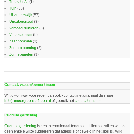
Trees for All
(1)
Tuin
(36)
Uitvinderswijk
(57)
Uncategorized
(8)
Verticaal tuinieren
(6)
Vrije stadstuin
(9)
Zaadbommen
(2)
Zonnebloemdag
(2)
Zonnepanelen
(3)
Contact, vragen/opmerkingen
Wilt u - om wat voor reden dan ook - contact met ons, mail dan naar:
info(a)meergroenzelfdoen.nl
of gebruik het
contactformulier
Guerrilla gardening
Guerrilla gardening
is een internationaal fenomeen. Hiermee willen we op
geen enkele wijze suggereren dat agressie of geweld in het spel is. 'Wild