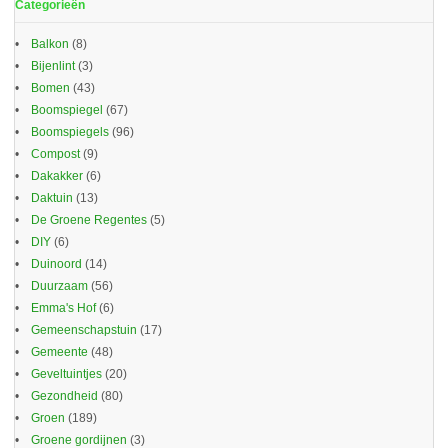
Categorieën
Balkon
(8)
Bijenlint
(3)
Bomen
(43)
Boomspiegel
(67)
Boomspiegels
(96)
Compost
(9)
Dakakker
(6)
Daktuin
(13)
De Groene Regentes
(5)
DIY
(6)
Duinoord
(14)
Duurzaam
(56)
Emma's Hof
(6)
Gemeenschapstuin
(17)
Gemeente
(48)
Geveltuintjes
(20)
Gezondheid
(80)
Groen
(189)
Groene gordijnen
(3)