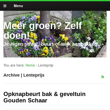
Menu
Meer groen? Zelf
doen!
Je eigen straat, buurt of wijk aanpakken...
You are here:
Home
›
Lenteprijs
Archive | Lenteprijs
Opknapbeurt bak & geveltuin
Gouden Schaar