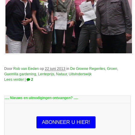
Door
Rob van Eeden
op
22 juni 2013
in
De Groene Regentes
,
Groen
,
Guerrilla gardening
,
Lenteprijs
,
Natuur
,
Uitvinderswijk
Lees verder
|
2
..... Nieuws en uitnodigingen ontvangen? .....
ABONNEER U HIER!