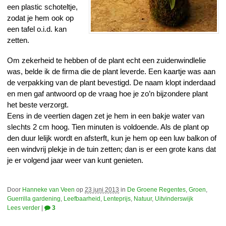
een plastic schoteltje,
zodat je hem ook op
een tafel o.i.d. kan
zetten.
Om zekerheid te hebben of de plant echt een zuidenwindlelie
was, belde ik de firma die de plant leverde. Een kaartje was aan
de verpakking van de plant bevestigd. De naam klopt inderdaad
en men gaf antwoord op de vraag hoe je zo’n bijzondere plant
het beste verzorgt.
Eens in de veertien dagen zet je hem in een bakje water van
slechts 2 cm hoog. Tien minuten is voldoende. Als de plant op
den duur lelijk wordt en afsterft, kun je hem op een luw balkon of
een windvrij plekje in de tuin zetten; dan is er een grote kans dat
je er volgend jaar weer van kunt genieten.
Door
Hanneke van Veen
op
23 juni 2013
in
De Groene Regentes
,
Groen
,
Guerrilla gardening
,
Leefbaarheid
,
Lenteprijs
,
Natuur
,
Uitvinderswijk
Lees verder
|
3