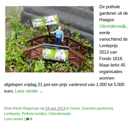
De pothole
gardener uit de
Haagse
Uitvinderswijk
,
eerde
vanochtend de
Lenteprijs
2013 van
Fonds 1818.
Maar liefst 45
organisaties
wonnen
afgelopen vrijdag 21 juni een prijs variërend van 1.000 tot 5.000
euro.
Lees verder →
Door
René Wagenaar
op
24 juni 2013
in
Groen
,
Guerrilla gardening
,
Lenteprijs
,
Pothole tuintjes
,
Uitvinderswijk
Lees verder
|
0