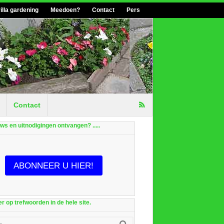
illa gardening
Meedoen?
Contact
Pers
Contact
euws en uitnodigingen ontvangen? .....
ABONNEER U HIER!
r op trefwoorden in de hele site.