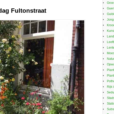
Groe
Guerr
dag Fultonstraat
Guld
Jong
Kroo
Kuns
Land
Leef
Lente
Moes
Natu
Opwa
Plan
Plan
Potho
Rijk 
Sed
Stad
Stati
Subs