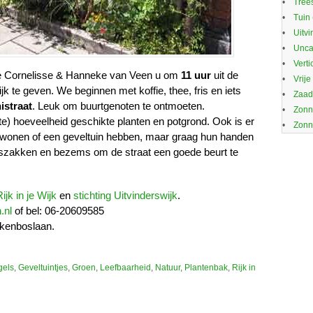
Trees
Tuin
Uitvi
Unca
Verti
ke Cornelisse & Hanneke van Veen u om
11 uur
uit de
Vrije
lijk te geven. We beginnen met koffie, thee, fris en iets
Zaa
istraat
. Leuk om buurtgenoten te ontmoeten.
Zonn
) hoeveelheid geschikte planten en potgrond. Ook is er
Zonn
at wonen of een geveltuin hebben, maar graag hun handen
niszakken en bezems om de straat een goede beurt te
ijk in je Wijk
en
stichting Uitvinderswijk
.
.nl
of bel: 06-20609585
kenboslaan.
gels
,
Geveltuintjes
,
Groen
,
Leefbaarheid
,
Natuur
,
Plantenbak
,
Rijk in