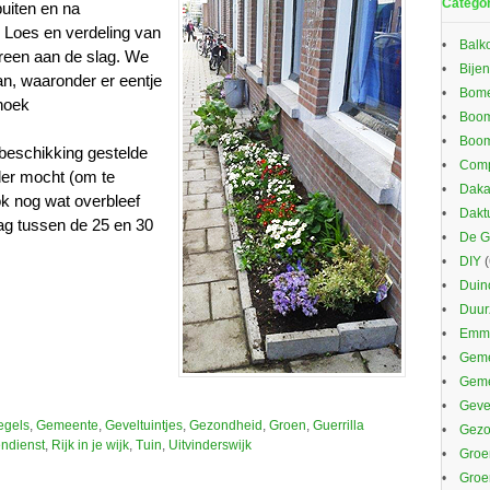
Catego
uiten en na
 Loes en verdeling van
Balk
reen aan de slag. We
Bijen
an, waaronder er eentje
Bom
hoek
Boom
Boom
 beschikking gestelde
Comp
eder mocht (om te
Daka
ok nog wat overbleef
Dakt
dag tussen de 25 en 30
De G
DIY
(
Duin
Duu
Emma
Geme
Gem
Gevel
egels
,
Gemeente
,
Geveltuintjes
,
Gezondheid
,
Groen
,
Guerrilla
Gezo
ndienst
,
Rijk in je wijk
,
Tuin
,
Uitvinderswijk
Groe
Groe