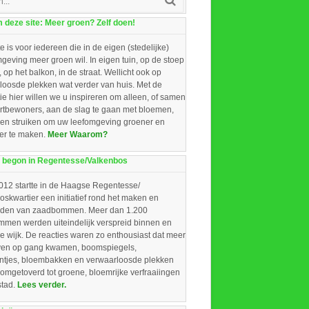
deze site: Meer groen? Zelf doen!
e is voor iedereen die in de eigen (stedelijke)
eving meer groen wil. In eigen tuin, op de stoep
, op het balkon, in de straat. Wellicht ook op
loosde plekken wat verder van huis. Met de
ie hier willen we u inspireren om alleen, of samen
rtbewoners, aan de slag te gaan met bloemen,
 en struiken om uw leefomgeving groener en
ger te maken.
Meer Waarom?
 begon in Regentesse/Valkenbos
012 startte in de Haagse Regentesse/
skwartier een initiatief rond het maken en
iden van zaadbommen. Meer dan 1.200
men werden uiteindelijk verspreid binnen en
e wijk. De reacties waren zo enthousiast dat meer
ieven op gang kwamen, boomspiegels,
intjes, bloembakken en verwaarloosde plekken
omgetoverd tot groene, bloemrijke verfraaiingen
stad.
Lees verder.