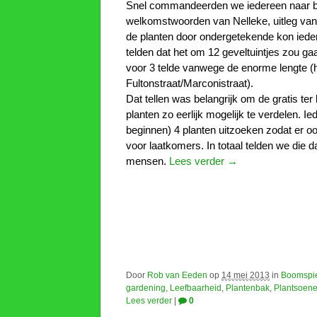
Snel commandeerden we iedereen naar b
welkomstwoorden van Nelleke, uitleg van
de planten door ondergetekende kon iede
telden dat het om 12 geveltuintjes zou ga
voor 3 telde vanwege de enorme lengte (
Fultonstraat/Marconistraat).
Dat tellen was belangrijk om de gratis ter
planten zo eerlijk mogelijk te verdelen. I
beginnen) 4 planten uitzoeken zodat er o
voor laatkomers. In totaal telden we die 
mensen.
Lees verder →
Door
Rob van Eeden
op
14 mei 2013
in
Boomspi
gardening
,
Leefbaarheid
,
Plantenbak
,
Plantsoene
Lees verder
|
0