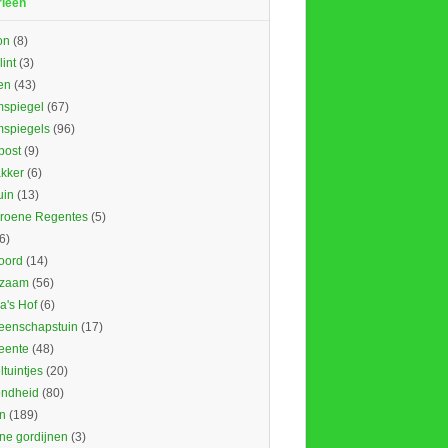
rieën
on
(8)
lint
(3)
en
(43)
spiegel
(67)
spiegels
(96)
ost
(9)
kker
(6)
uin
(13)
roene Regentes
(5)
6)
oord
(14)
rzaam
(56)
's Hof
(6)
enschapstuin
(17)
eente
(48)
tuintjes
(20)
ndheid
(80)
n
(189)
ne gordijnen
(3)