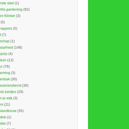
nste stad
(1)
illa gardening
(92)
en Klinker
(3)
(5)
nappels
(5)
t
(7)
schap
(1)
baarheid
(148)
prijs
(4)
tuin
(13)
ur
(76)
rming
(3)
tenbak
(30)
tsoenendienst
(30)
le tuintjes
(29)
in je wijk
(3)
um
(11)
slandbouw
(35)
stiek
(1)
idie
(7)