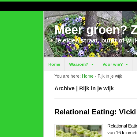
Meer groen? Z
Je eigen straat, buurt of wij
Home
Waarom?
Voor wie?
You are here:
Home
›
Rijk in je wijk
Archive | Rijk in je wijk
Relational Eating: Vick
Relational Eati
van 16 kilomete