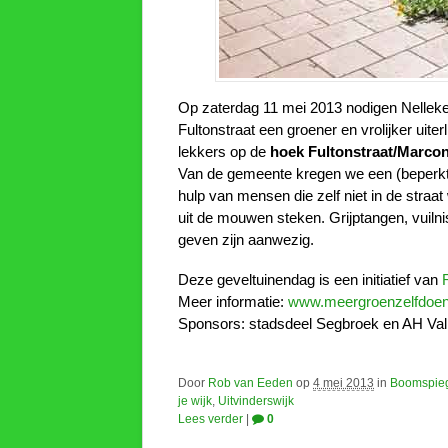
Op zaterdag 11 mei 2013 nodigen Nelle
Fultonstraat een groener en vrolijker uiter
lekkers op de
hoek Fultonstraat/Marcon
Van de gemeente kregen we een (beperkte
hulp van mensen die zelf niet in de stra
uit de mouwen steken. Grijptangen, vuil
geven zijn aanwezig.
Deze geveltuinendag is een initiatief van
R
Meer informatie:
www.meergroenzelfdoen
Sponsors: stadsdeel Segbroek en AH Val
Door
Rob van Eeden
op
4 mei 2013
in
Boomspie
je wijk
,
Uitvinderswijk
Lees verder
|
0