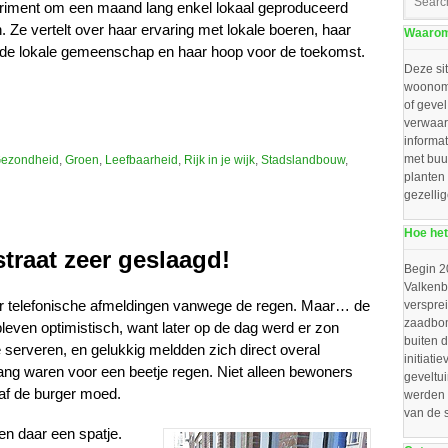
eriment om een maand lang enkel lokaal geproduceerd
. Ze vertelt over haar ervaring met lokale boeren, haar
Waarom 
 de lokale gemeenschap en haar hoop voor de toekomst.
Deze sit
woonomg
of gevel
verwaar
informat
met buu
ezondheid
,
Groen
,
Leefbaarheid
,
Rijk in je wijk
,
Stadslandbouw
,
planten
gezelli
Hoe het
traat zeer geslaagd!
Begin 2
Valkenbo
r telefonische afmeldingen vanwege de regen. Maar… de
verspre
zaadbom
bleven optimistisch, want later op de dag werd er zon
buiten d
 serveren, en gelukkig meldden zich direct overal
initiat
ang waren voor een beetje regen. Niet alleen bewoners
geveltu
af de burger moed.
werden 
van de 
 en daar een spatje.