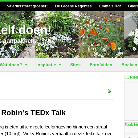
Valeriusstraat groener!
De Groene Regentes
Emma’s Hof
Guerr
elf doen!
k aanpakken...
Wat doen?
Inspiratie
Sites
Foto/video
Boeken
..... Ni
i Robin’s TEDx Talk
Zoek hie
ng is eten uit je directe leefomgeving binnen een straal
r (10 mijl). Vicky Robin’s verhaalt in deze Tedx Talk over