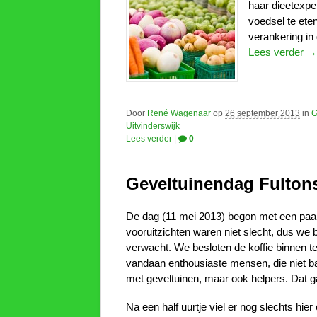
haar dieetexp
voedsel te eten
verankering in
Lees verder →
Door
René Wagenaar
op
26 september 2013
in
G
Uitvinderswijk
Lees verder
|
0
Geveltuinendag Fultons
De dag (11 mei 2013) begon met een paa
vooruitzichten waren niet slecht, dus we 
verwacht. We besloten de koffie binnen te
vandaan enthousiaste mensen, die niet b
met geveltuinen, maar ook helpers. Dat g
Na een half uurtje viel er nog slechts hier