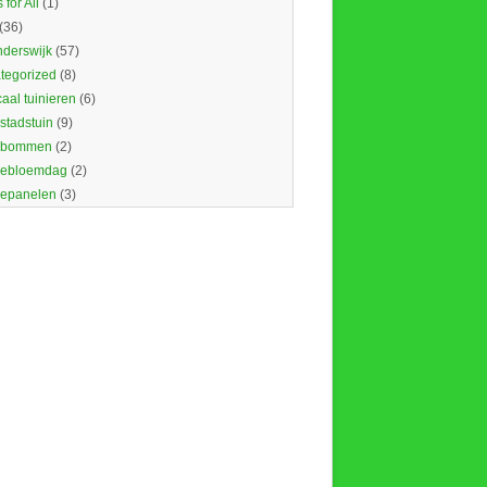
 for All
(1)
(36)
nderswijk
(57)
tegorized
(8)
caal tuinieren
(6)
 stadstuin
(9)
dbommen
(2)
ebloemdag
(2)
epanelen
(3)