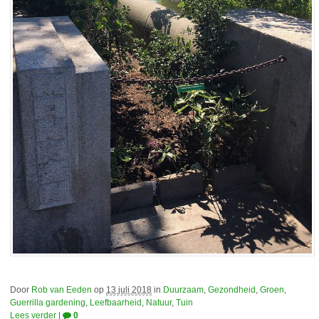
Door
Rob van Eeden
op
13 juli 2018
in
Duurzaam
,
Gezondheid
,
Groen
,
Guerrilla gardening
,
Leefbaarheid
,
Natuur
,
Tuin
Lees verder
|
0