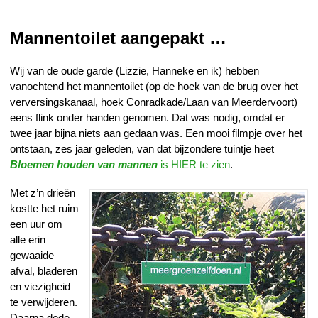
Mannentoilet aangepakt …
Wij van de oude garde (Lizzie, Hanneke en ik) hebben
vanochtend het mannentoilet (op de hoek van de brug over het
verversingskanaal, hoek Conradkade/Laan van Meerdervoort)
eens flink onder handen genomen. Dat was nodig, omdat er
twee jaar bijna niets aan gedaan was. Een mooi filmpje over het
ontstaan, zes jaar geleden, van dat bijzondere tuintje heet
Bloemen houden van mannen
is HIER te zien
.
Met z’n drieën
kostte het ruim
een uur om
alle erin
gewaaide
afval, bladeren
en viezigheid
te verwijderen.
Daarna dode