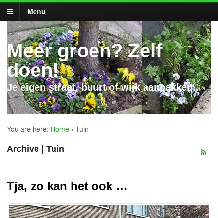
Menu
Meer groen? Zelf
doen!
Je eigen straat, buurt of wijk aanpakken...
You are here:
Home
›
Tuin
Archive | Tuin
Tja, zo kan het ook …