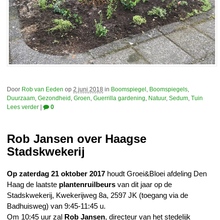
Door
Rob van Eeden
op
2 juni 2018
in
Boomspiegel
,
Boomspiegels
,
Duurzaam
,
Gezondheid
,
Groen
,
Guerrilla gardening
,
Natuur
,
Sedum
,
Tuin
Lees verder
|
0
Rob Jansen over Haagse
Stadskwekerij
Op zaterdag 21 oktober 2017
houdt Groei&Bloei afdeling Den
Haag de laatste
plantenruilbeurs
van dit jaar op de
Stadskwekerij, Kwekerijweg 8a, 2597 JK (toegang via de
Badhuisweg) van 9:45-11:45 u.
Om 10:45 uur zal
Rob Jansen
, directeur van het stedelijk