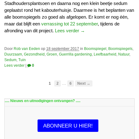
Stadhoudersplantsoen en daarna nog een klein beetje sedum
geplaatst rond het kabouterhuisje. Daarmee is het beplanten van
alle boomspiegels zo goed als afgelopen. Er komt er nog één,
maar dat blijft een
verrassing tot 22 september
, tijdens de
afronding van dit project.
Lees verder →
Door
Rob van Eeden
op
18 september 2017
in
Boomspiegel
,
Boomspiegels
,
Duurzaam
,
Gezondheid
,
Groen
,
Guerrilla gardening
,
Leefbaarheid
,
Natuur
,
Sedum
,
Tuin
Lees verder
|
0
…
1
2
6
Next →
..... Nieuws en uitnodigingen ontvangen? .....
ABONNEER U HIER!