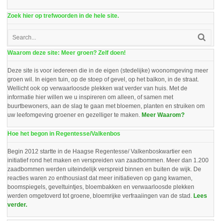
Zoek hier op trefwoorden in de hele site.
Waarom deze site: Meer groen? Zelf doen!
Deze site is voor iedereen die in de eigen (stedelijke) woonomgeving meer
groen wil. In eigen tuin, op de stoep of gevel, op het balkon, in de straat.
Wellicht ook op verwaarloosde plekken wat verder van huis. Met de
informatie hier willen we u inspireren om alleen, of samen met
buurtbewoners, aan de slag te gaan met bloemen, planten en struiken om
uw leefomgeving groener en gezelliger te maken.
Meer Waarom?
Hoe het begon in Regentesse/Valkenbos
Begin 2012 startte in de Haagse Regentesse/ Valkenboskwartier een
initiatief rond het maken en verspreiden van zaadbommen. Meer dan 1.200
zaadbommen werden uiteindelijk verspreid binnen en buiten de wijk. De
reacties waren zo enthousiast dat meer initiatieven op gang kwamen,
boomspiegels, geveltuintjes, bloembakken en verwaarloosde plekken
werden omgetoverd tot groene, bloemrijke verfraaiingen van de stad.
Lees
verder.