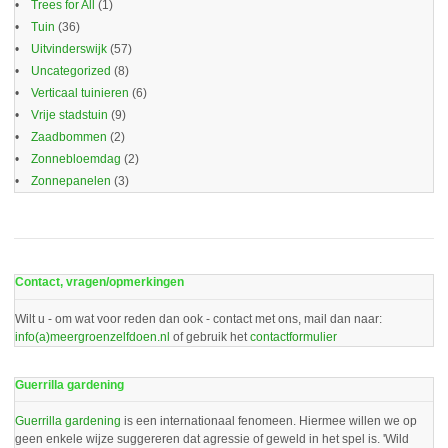
Trees for All
(1)
Tuin
(36)
Uitvinderswijk
(57)
Uncategorized
(8)
Verticaal tuinieren
(6)
Vrije stadstuin
(9)
Zaadbommen
(2)
Zonnebloemdag
(2)
Zonnepanelen
(3)
Contact, vragen/opmerkingen
Wilt u - om wat voor reden dan ook - contact met ons, mail dan naar:
info(a)meergroenzelfdoen.nl
of gebruik het
contactformulier
Guerrilla gardening
Guerrilla gardening
is een internationaal fenomeen. Hiermee willen we op
geen enkele wijze suggereren dat agressie of geweld in het spel is. 'Wild