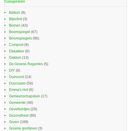
Categorieën
Balkon
(8)
Bijenlint
(3)
Bomen
(43)
Boomspiegel
(67)
Boomspiegels
(96)
Compost
(9)
Dakakker
(6)
Daktuin
(13)
De Groene Regentes
(5)
DIY
(6)
Duinoord
(14)
Duurzaam
(56)
Emma's Hof
(6)
Gemeenschapstuin
(17)
Gemeente
(48)
Geveltuintjes
(20)
Gezondheid
(80)
Groen
(189)
Groene gordijnen
(3)