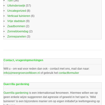
Tuin
(36)
Uitvinderswijk
(57)
Uncategorized
(8)
Verticaal tuinieren
(6)
Vrije stadstuin
(9)
Zaadbommen
(2)
Zonnebloemdag
(2)
Zonnepanelen
(3)
Contact, vragen/opmerkingen
Wilt u - om wat voor reden dan ook - contact met ons, mail dan naar:
info(a)meergroenzelfdoen.nl
of gebruik het
contactformulier
Guerrilla gardening
Guerrilla gardening
is een internationaal fenomeen. Hiermee willen we op
geen enkele wijze suggereren dat agressie of geweld in het spel is. 'Wild
tuinieren' is een bijzondere manier om op eigen initiatief je leefomgeving op