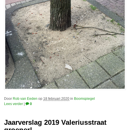
Door
Rob van Eeden
op
18 februari 2020
in
Boomspiegel
Lees verder
|
0
Jaarverslag 2019 Valeriusstraat
groener!