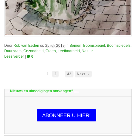
Door
Rob van Eeden
op
25 juli 2019
in
Bomen
,
Boomspiegel
,
Boomspiegels
,
Duurzaam
,
Gezondheid
,
Groen
,
Leefbaarheid
,
Natuur
Lees verder
|
0
…
1
2
42
Next →
..... Nieuws en uitnodigingen ontvangen? .....
ABONNEER U HIER!