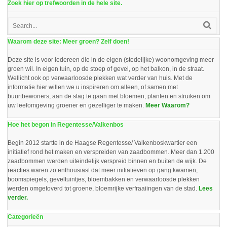
Zoek hier op trefwoorden in de hele site.
Waarom deze site: Meer groen? Zelf doen!
Deze site is voor iedereen die in de eigen (stedelijke) woonomgeving meer
groen wil. In eigen tuin, op de stoep of gevel, op het balkon, in de straat.
Wellicht ook op verwaarloosde plekken wat verder van huis. Met de
informatie hier willen we u inspireren om alleen, of samen met
buurtbewoners, aan de slag te gaan met bloemen, planten en struiken om
uw leefomgeving groener en gezelliger te maken.
Meer Waarom?
Hoe het begon in Regentesse/Valkenbos
Begin 2012 startte in de Haagse Regentesse/ Valkenboskwartier een
initiatief rond het maken en verspreiden van zaadbommen. Meer dan 1.200
zaadbommen werden uiteindelijk verspreid binnen en buiten de wijk. De
reacties waren zo enthousiast dat meer initiatieven op gang kwamen,
boomspiegels, geveltuintjes, bloembakken en verwaarloosde plekken
werden omgetoverd tot groene, bloemrijke verfraaiingen van de stad.
Lees
verder.
Categorieën