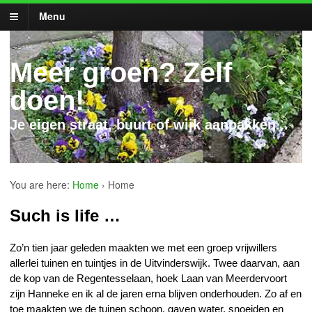
Menu
Meer groen? Zelf
doen!
Je eigen straat, buurt of wijk aanpakken...
You are here:
Home
›
Home
Such is life …
Zo’n tien jaar geleden maakten we met een groep vrijwillers
allerlei tuinen en tuintjes in de Uitvinderswijk. Twee daarvan, aan
de kop van de Regentesselaan, hoek Laan van Meerdervoort
zijn Hanneke en ik al de jaren erna blijven onderhouden. Zo af en
toe maakten we de tuinen schoon, gaven water, snoeiden en