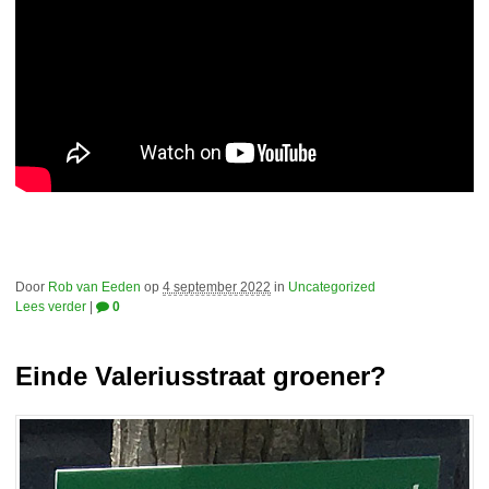
Door
Rob van Eeden
op
4 september 2022
in
Uncategorized
Lees verder
|
0
Einde Valeriusstraat groener?