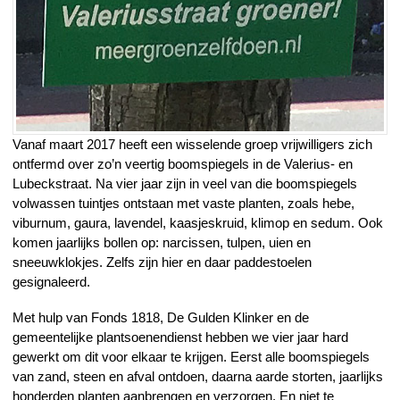
Vanaf maart 2017 heeft een wisselende groep vrijwilligers zich
ontfermd over zo’n veertig boomspiegels in de Valerius- en
Lubeckstraat. Na vier jaar zijn in veel van die boomspiegels
volwassen tuintjes ontstaan met vaste planten, zoals hebe,
viburnum, gaura, lavendel, kaasjeskruid, klimop en sedum. Ook
komen jaarlijks bollen op: narcissen, tulpen, uien en
sneeuwklokjes. Zelfs zijn hier en daar paddestoelen
gesignaleerd.
Met hulp van Fonds 1818, De Gulden Klinker en de
gemeentelijke plantsoenendienst hebben we vier jaar hard
gewerkt om dit voor elkaar te krijgen. Eerst alle boomspiegels
van zand, steen en afval ontdoen, daarna aarde storten, jaarlijks
honderden planten aanbrengen en verzorgen. En niet te