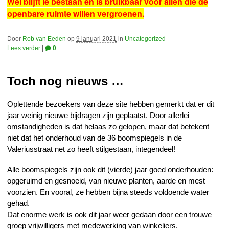
Wel blijft ie bestaan en is bruikbaar voor allen die de
openbare ruimte willen vergroenen.
Door
Rob van Eeden
op
9 januari 2021
in
Uncategorized
Lees verder
|
0
Toch nog nieuws …
Oplettende bezoekers van deze site hebben gemerkt dat er dit
jaar weinig nieuwe bijdragen zijn geplaatst. Door allerlei
omstandigheden is dat helaas zo gelopen, maar dat betekent
niet dat het onderhoud van de 36 boomspiegels in de
Valeriusstraat net zo heeft stilgestaan, integendeel!
Alle boomspiegels zijn ook dit (vierde) jaar goed onderhouden:
opgeruimd en gesnoeid, van nieuwe planten, aarde en mest
voorzien. En vooral, ze hebben bijna steeds voldoende water
gehad.
Dat enorme werk is ook dit jaar weer gedaan door een trouwe
groep vrijwilligers met medewerking van winkeliers.