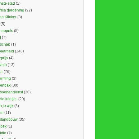
nste stad
(1)
illa gardening
(92)
en Klinker
(3)
(5)
nappels
(5)
t
(7)
schap
(1)
baarheid
(148)
prijs
(4)
tuin
(13)
ur
(76)
rming
(3)
tenbak
(30)
tsoenendienst
(30)
le tuintjes
(29)
in je wijk
(3)
um
(11)
slandbouw
(35)
stiek
(1)
idie
(7)