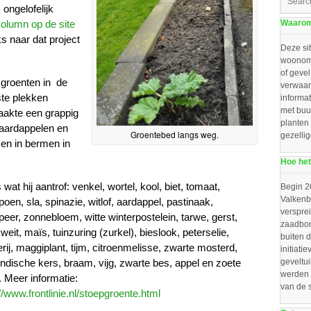
 ongelofelijk
Waarom 
olumn op de site
ks naar dat project
Deze sit
woonomg
of gevel
 groenten in de
verwaar
te plekken
informat
met buu
aakte een grappig
planten
 aardappelen en
Groentebed langs weg.
gezelli
 en in bermen in
Hoe het
s wat hij aantrof: venkel, wortel, kool, biet, tomaat,
Begin 2
Valkenbo
oen, sla, spinazie, witlof, aardappel, pastinaak,
verspre
peer, zonnebloem, witte winterpostelein, tarwe, gerst,
zaadbom
weit, maïs, tuinzuring (zurkel), bieslook, peterselie,
buiten d
erij, maggiplant, tijm, citroenmelisse, zwarte mosterd,
initiat
geveltu
indische kers, braam, vijg, zwarte bes, appel en zoete
werden 
. Meer informatie:
van de 
://www.frontlinie.nl/stoepgroente.html