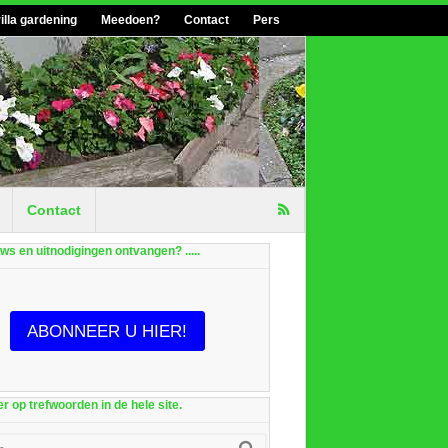
illa gardening
Meedoen?
Contact
Pers
Contact
euws en uitnodigingen ontvangen? .....
ABONNEER U HIER!
r op trefwoorden in de hele site.