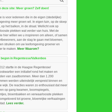
deze site: Meer groen? Zelf doen!
e is voor iedereen die in de eigen (stedelijke)
eving meer groen wil. In eigen tuin, op de stoep
, op het balkon, in de straat. Wellicht ook op
loosde plekken wat verder van huis. Met de
ie hier willen we u inspireren om alleen, of samen
rtbewoners, aan de slag te gaan met bloemen,
 en struiken om uw leefomgeving groener en
ger te maken.
Meer Waarom?
 begon in Regentesse/Valkenbos
012 startte in de Haagse Regentesse/
skwartier een initiatief rond het maken en
iden van zaadbommen. Meer dan 1.200
men werden uiteindelijk verspreid binnen en
e wijk. De reacties waren zo enthousiast dat meer
ieven op gang kwamen, boomspiegels,
intjes, bloembakken en verwaarloosde plekken
omgetoverd tot groene, bloemrijke verfraaiingen
stad.
Lees verder.