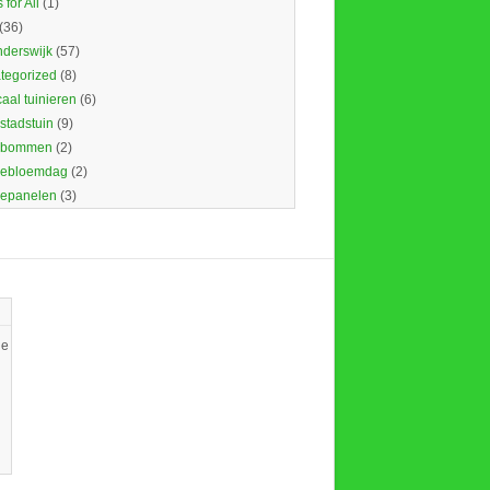
 for All
(1)
(36)
nderswijk
(57)
tegorized
(8)
caal tuinieren
(6)
 stadstuin
(9)
dbommen
(2)
ebloemdag
(2)
epanelen
(3)
ie