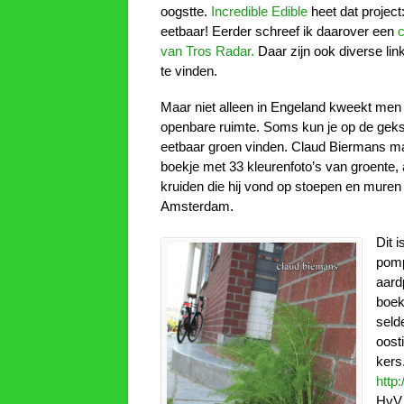
oogstte.
Incredible Edible
heet dat project:
eetbaar! Eerder schreef ik daarover een
c
van Tros Radar.
Daar zijn ook diverse lin
te vinden.
Maar niet alleen in Engeland kweekt men
openbare ruimte. Soms kun je op de geks
eetbaar groen vinden. Claud Biermans m
boekje met 33 kleurenfoto’s van groente,
kruiden die hij vond op stoepen en muren
Amsterdam.
Dit i
pomp
aard
boek
seld
oost
kers
http
HvV