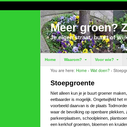
Meer groen? Z
Je eigen straat, buurt of wij
Home
Waarom?
Voor wie?
You are here:
Home
›
Wat doen?
›
Stoepg
Stoepgroente
Niet alleen kun je je buurt groener maken
eetbaarder is mogelijk. Ongetwijfeld het 
voorbeeld daarvan is de plaats Todmorde
waar de bevolking op openbare plekken, 
parkeerplaatsen, schoolpleinen, plantso
een kerkhof groenten, bloemen en kruiden