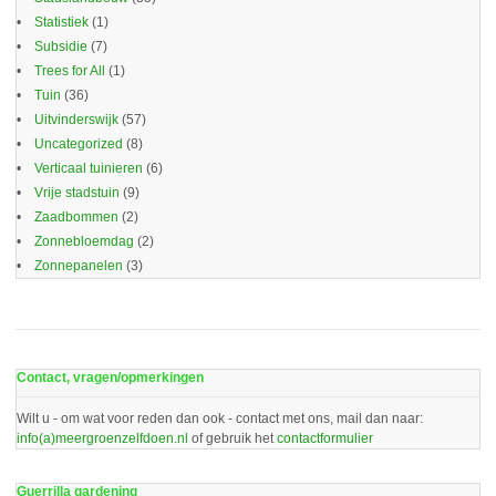
Statistiek
(1)
Subsidie
(7)
Trees for All
(1)
Tuin
(36)
Uitvinderswijk
(57)
Uncategorized
(8)
Verticaal tuinieren
(6)
Vrije stadstuin
(9)
Zaadbommen
(2)
Zonnebloemdag
(2)
Zonnepanelen
(3)
Contact, vragen/opmerkingen
Wilt u - om wat voor reden dan ook - contact met ons, mail dan naar:
info(a)meergroenzelfdoen.nl
of gebruik het
contactformulier
Guerrilla gardening