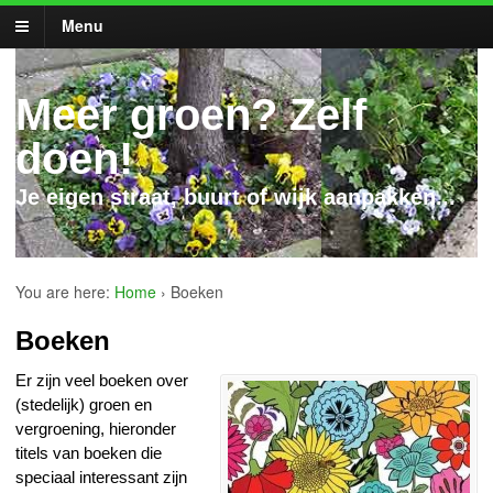
Menu
Meer groen? Zelf
doen!
Je eigen straat, buurt of wijk aanpakken...
You are here:
Home
›
Boeken
Boeken
Er zijn veel boeken over
(stedelijk) groen en
vergroening, hieronder
titels van boeken die
speciaal interessant zijn