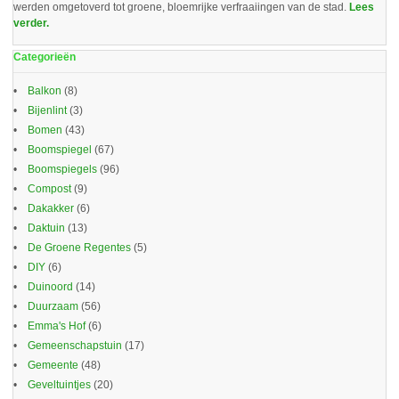
werden omgetoverd tot groene, bloemrijke verfraaiingen van de stad.
Lees
verder.
Categorieën
Balkon
(8)
Bijenlint
(3)
Bomen
(43)
Boomspiegel
(67)
Boomspiegels
(96)
Compost
(9)
Dakakker
(6)
Daktuin
(13)
De Groene Regentes
(5)
DIY
(6)
Duinoord
(14)
Duurzaam
(56)
Emma's Hof
(6)
Gemeenschapstuin
(17)
Gemeente
(48)
Geveltuintjes
(20)