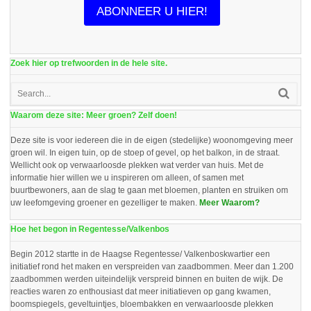
ABONNEER U HIER!
Zoek hier op trefwoorden in de hele site.
Waarom deze site: Meer groen? Zelf doen!
Deze site is voor iedereen die in de eigen (stedelijke) woonomgeving meer
groen wil. In eigen tuin, op de stoep of gevel, op het balkon, in de straat.
Wellicht ook op verwaarloosde plekken wat verder van huis. Met de
informatie hier willen we u inspireren om alleen, of samen met
buurtbewoners, aan de slag te gaan met bloemen, planten en struiken om
uw leefomgeving groener en gezelliger te maken.
Meer Waarom?
Hoe het begon in Regentesse/Valkenbos
Begin 2012 startte in de Haagse Regentesse/ Valkenboskwartier een
initiatief rond het maken en verspreiden van zaadbommen. Meer dan 1.200
zaadbommen werden uiteindelijk verspreid binnen en buiten de wijk. De
reacties waren zo enthousiast dat meer initiatieven op gang kwamen,
boomspiegels, geveltuintjes, bloembakken en verwaarloosde plekken