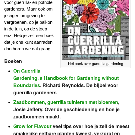
voor guerrilla- en pothole
gardeners. Maar ook om
je eigen omgeving te
vergroenen, op je balkon,
in de tuin, op de stoep
enz. Heb je zelf een boek
dat je ons kunt aanraden,
dan horen we dat graag.
Boeken
Hét boek over guerrilla gardening
On Guerrilla
Gardening, a Handbook for Gardening without
Boundaries
. Richard Reynolds. De bijbel voor
guerrilla gardeners
Zaadbommen, guerrilla tuinieren met bloemen
,
Josie Jeffery. Over de geschiedening en hoe je
zaadbommen maakt.
Grow for Flavour
veel tips over hoe je zelf de meest
smakelijke eetbare planten kweekt, verzorgt en