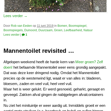
Lees verder →
Door
Rob van Eeden
op
11 juni 2019
in
Bomen
,
Boomspiegel
,
Boomspiegels
,
Duinoord
,
Duurzaam
,
Groen
,
Leefbaarheid
,
Natuur
Lees verder
|
1
Mannentoilet revisited …
Afgelopen weekend heeft de harde kern van
Meer groen? Zelf
doen!
het befaamde Mannentoilet weer eens grondig aangepakt.
Dat was deze keer dringend nodig. Omdat het Mannentoilet
precies op de westenwind ligt, waait er van alles in: bladeren,
bloesem, zaden en veel vuil, heel veel vuil.
Maar het is weer gelukt. Er werd gesnoeid, geharkt, geraapt en
geveegd. Zakken afval gingen de nabijgelegen afvalcontainers
in.
Nu ziet het minituintje er weer aardig uit. Inmiddels groeit er een
aantal grote struiken (o.a. haagbeuk en hulst) en zullen binnen