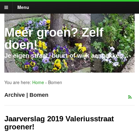
Menu
Meer groen? Zelf
doen!
Je eigen straat, buurt of wijk aanpakken...
You are here:
Home
›
Bomen
Archive | Bomen
Jaarverslag 2019 Valeriusstraat
groener!