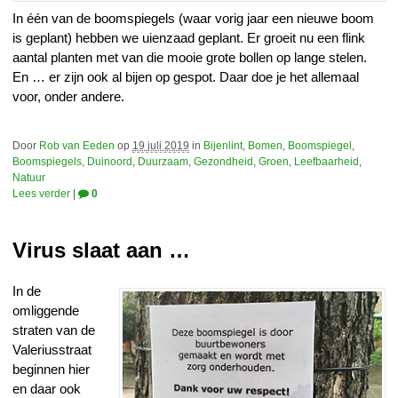
In één van de boomspiegels (waar vorig jaar een nieuwe boom
is geplant) hebben we uienzaad geplant. Er groeit nu een flink
aantal planten met van die mooie grote bollen op lange stelen.
En … er zijn ook al bijen op gespot. Daar doe je het allemaal
voor, onder andere.
Door
Rob van Eeden
op
19 juli 2019
in
Bijenlint
,
Bomen
,
Boomspiegel
,
Boomspiegels
,
Duinoord
,
Duurzaam
,
Gezondheid
,
Groen
,
Leefbaarheid
,
Natuur
Lees verder
|
0
Virus slaat aan …
In de
omliggende
straten van de
Valeriusstraat
beginnen hier
en daar ook