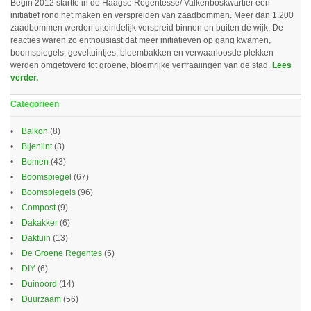
Begin 2012 startte in de Haagse Regentesse/ Valkenboskwartier een
initiatief rond het maken en verspreiden van zaadbommen. Meer dan 1.200
zaadbommen werden uiteindelijk verspreid binnen en buiten de wijk. De
reacties waren zo enthousiast dat meer initiatieven op gang kwamen,
boomspiegels, geveltuintjes, bloembakken en verwaarloosde plekken
werden omgetoverd tot groene, bloemrijke verfraaiingen van de stad.
Lees
verder.
Categorieën
Balkon
(8)
Bijenlint
(3)
Bomen
(43)
Boomspiegel
(67)
Boomspiegels
(96)
Compost
(9)
Dakakker
(6)
Daktuin
(13)
De Groene Regentes
(5)
DIY
(6)
Duinoord
(14)
Duurzaam
(56)