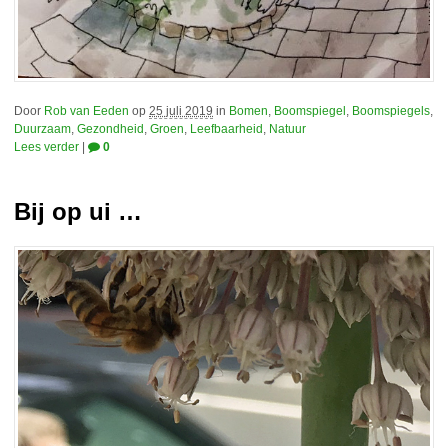
Door
Rob van Eeden
op
25 juli 2019
in
Bomen
,
Boomspiegel
,
Boomspiegels
,
Duurzaam
,
Gezondheid
,
Groen
,
Leefbaarheid
,
Natuur
Lees verder
|
0
Bij op ui …