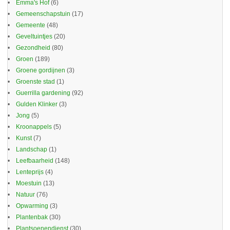
Emma's Hof
(6)
Gemeenschapstuin
(17)
Gemeente
(48)
Geveltuintjes
(20)
Gezondheid
(80)
Groen
(189)
Groene gordijnen
(3)
Groenste stad
(1)
Guerrilla gardening
(92)
Gulden Klinker
(3)
Jong
(5)
Kroonappels
(5)
Kunst
(7)
Landschap
(1)
Leefbaarheid
(148)
Lenteprijs
(4)
Moestuin
(13)
Natuur
(76)
Opwarming
(3)
Plantenbak
(30)
Plantsoenendienst
(30)