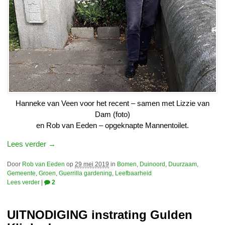
Hanneke van Veen voor het recent – samen met Lizzie van
Dam (foto)
en Rob van Eeden – opgeknapte Mannentoilet.
Lees verder →
Door
Rob van Eeden
op
29 mei 2019
in
Bomen
,
Duinoord
,
Duurzaam
,
Gemeente
,
Groen
,
Guerrilla gardening
,
Leefbaarheid
Lees verder
|
2
UITNODIGING instrating Gulden