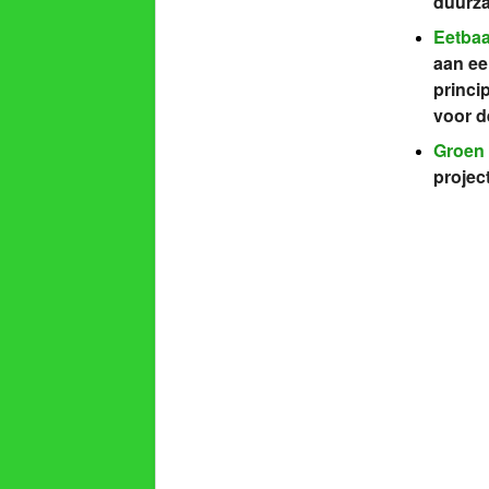
duurz
Eetbaa
aan ee
princi
voor d
Groen 
project