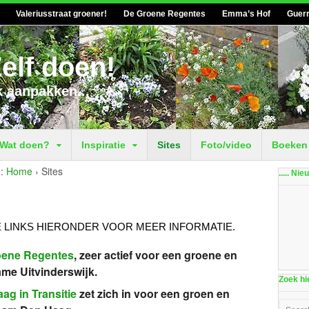
Valeriusstraat groener!
De Groene Regentes
Emma’s Hof
Guerr
elf doen!
k aanpakken...
Wat doen?
Inspiratie
Sites
Foto/video
Boeken
:
Home
›
Sites
..... Ni
E LINKS HIERONDER VOOR MEER INFORMATIE.
oene Regentes
, zeer actief voor een groene en
me Uitvinderswijk.
Zoek hie
ag in Transitie
zet zich in voor een groen en