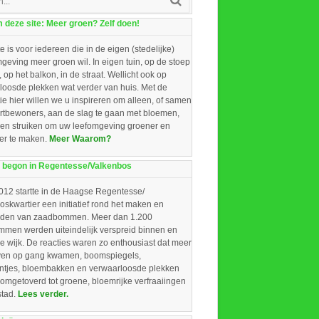
deze site: Meer groen? Zelf doen!
e is voor iedereen die in de eigen (stedelijke)
eving meer groen wil. In eigen tuin, op de stoep
, op het balkon, in de straat. Wellicht ook op
loosde plekken wat verder van huis. Met de
ie hier willen we u inspireren om alleen, of samen
rtbewoners, aan de slag te gaan met bloemen,
 en struiken om uw leefomgeving groener en
ger te maken.
Meer Waarom?
 begon in Regentesse/Valkenbos
012 startte in de Haagse Regentesse/
skwartier een initiatief rond het maken en
iden van zaadbommen. Meer dan 1.200
men werden uiteindelijk verspreid binnen en
e wijk. De reacties waren zo enthousiast dat meer
ieven op gang kwamen, boomspiegels,
intjes, bloembakken en verwaarloosde plekken
omgetoverd tot groene, bloemrijke verfraaiingen
stad.
Lees verder.