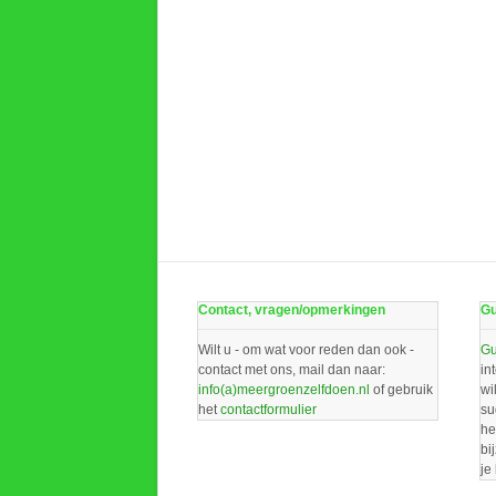
Contact, vragen/opmerkingen
Gu
Wilt u - om wat voor reden dan ook -
Gu
contact met ons, mail dan naar:
in
info(a)meergroenzelfdoen.nl
of gebruik
wi
het
contactformulier
su
he
bi
je