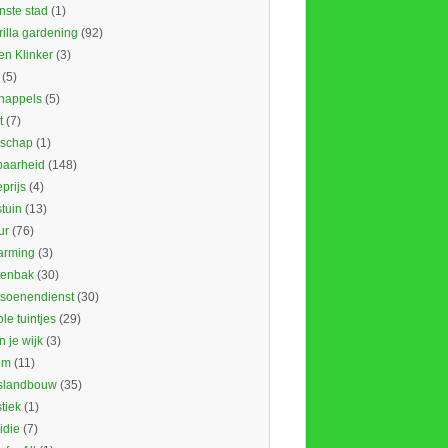
nste stad
(1)
illa gardening
(92)
en Klinker
(3)
(5)
nappels
(5)
t
(7)
schap
(1)
baarheid
(148)
prijs
(4)
tuin
(13)
ur
(76)
rming
(3)
tenbak
(30)
tsoenendienst
(30)
le tuintjes
(29)
in je wijk
(3)
um
(11)
slandbouw
(35)
stiek
(1)
idie
(7)