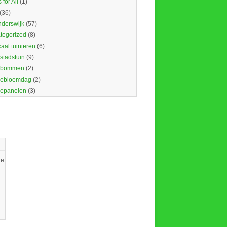
 for All
(1)
(36)
nderswijk
(57)
tegorized
(8)
caal tuinieren
(6)
 stadstuin
(9)
dbommen
(2)
ebloemdag
(2)
epanelen
(3)
ie