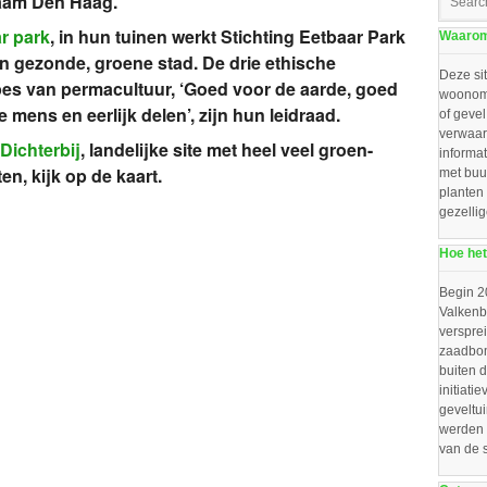
aam Den Haag.
r park
, in hun tuinen werkt Stichting Eetbaar Park
Waarom 
n gezonde, groene stad. De drie ethische
Deze sit
pes van permacultuur, ‘Goed voor de aarde, goed
woonomg
e mens en eerlijk delen’, zijn hun leidraad.
of gevel
verwaar
Dichterbij
, landelijke site met heel veel groen-
informat
en, kijk op de kaart.
met buu
planten
gezelli
Hoe het
Begin 2
Valkenbo
verspre
zaadbom
buiten d
initiat
geveltu
werden 
van de 