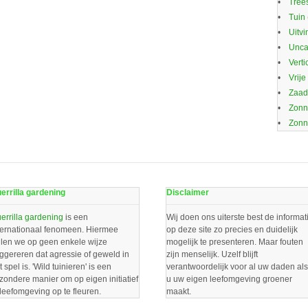
Trees
Tuin
Uitvi
Unca
Verti
Vrije
Zaa
Zonn
Zonn
errilla gardening
Disclaimer
errilla gardening
is een
Wij doen ons uiterste best de informat
ternationaal fenomeen. Hiermee
op deze site zo precies en duidelijk
llen we op geen enkele wijze
mogelijk te presenteren. Maar fouten
ggereren dat agressie of geweld in
zijn menselijk. Uzelf blijft
t spel is. 'Wild tuinieren' is een
verantwoordelijk voor al uw daden als
jzondere manier om op eigen initiatief
u uw eigen leefomgeving groener
 leefomgeving op te fleuren.
maakt.