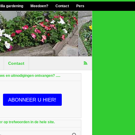
illa gardening
Meedoen?
Contact
Pers
Contact
euws en uitnodigingen ontvangen? .....
ABONNEER U HIER!
r op trefwoorden in de hele site.