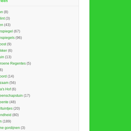
rieën
on
(8)
lint
(3)
en
(43)
spiegel
(67)
spiegels
(96)
ost
(9)
kker
(6)
uin
(13)
roene Regentes
(5)
6)
oord
(14)
rzaam
(56)
's Hof
(6)
enschapstuin
(17)
eente
(48)
tuintjes
(20)
ndheid
(80)
n
(189)
ne gordijnen
(3)