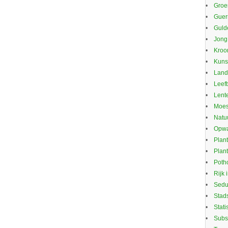
Groe
Guerr
Guld
Jong
Kroo
Kuns
Land
Leef
Lente
Moes
Natu
Opwa
Plan
Plan
Potho
Rijk 
Sed
Stad
Stati
Subs