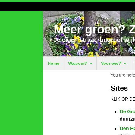
Meer groen? Z
Je eigen straat, buurt of wij
Home
Waarom?
Voor wie?
You are here
Sites
KLIK OP D
De Gr
duurza
Den Ha