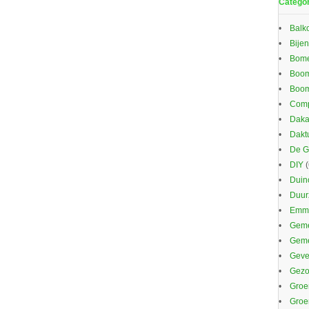
Catego
Balk
Bijen
Bom
Boom
Boom
Comp
Daka
Dakt
De G
DIY
(
Duin
Duu
Emma
Geme
Gem
Gevel
Gezo
Groe
Groe