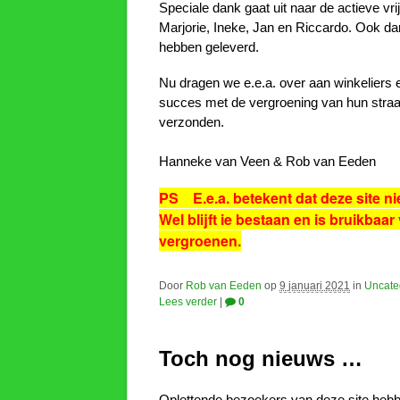
Speciale dank gaat uit naar de actieve vrijw
Marjorie, Ineke, Jan en Riccardo. Ook dan
hebben geleverd.
Nu dragen we e.e.a. over aan winkeliers
succes met de vergroening van hun straat
verzonden.
Hanneke van Veen & Rob van Eeden
PS E.e.a. betekent dat deze site n
Wel blijft ie bestaan en is bruikbaar
vergroenen.
Door
Rob van Eeden
op
9 januari 2021
in
Uncate
Lees verder
|
0
Toch nog nieuws …
Oplettende bezoekers van deze site hebben