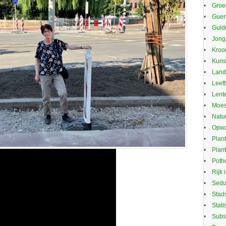
Groe
Guerr
Guld
Jong
Kroo
Kuns
Land
Leef
Lente
Moes
Natu
Opwa
Plan
Plan
Potho
Rijk 
Sed
Stad
Stati
Subs