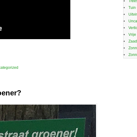
Trees
Tuin
Uitvi
Unca
Verti
Vrije
Zaa
Zonn
Zonn
ategorized
oener?