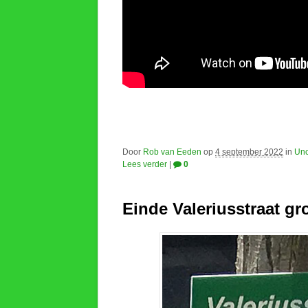
Door
Rob van Eeden
op
4 september 2022
in
Unc
Lees verder
|
0
Einde Valeriusstraat gr