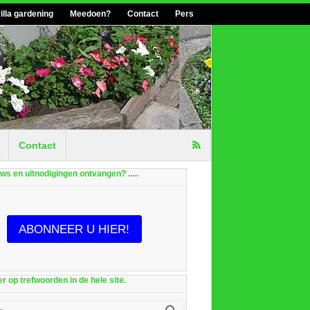
illa gardening
Meedoen?
Contact
Pers
Contact
euws en uitnodigingen ontvangen? .....
ABONNEER U HIER!
r op trefwoorden in de hele site.