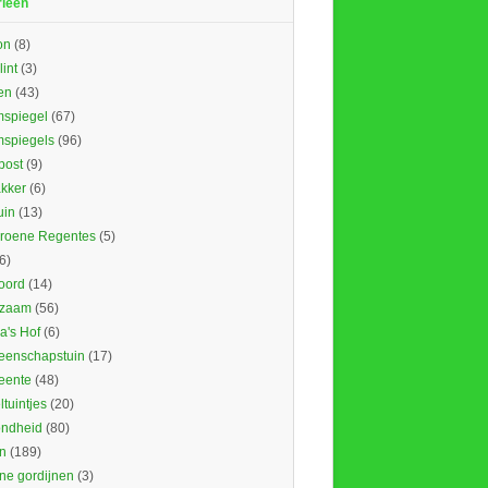
rieën
on
(8)
lint
(3)
en
(43)
spiegel
(67)
spiegels
(96)
ost
(9)
kker
(6)
uin
(13)
roene Regentes
(5)
6)
oord
(14)
rzaam
(56)
's Hof
(6)
enschapstuin
(17)
eente
(48)
tuintjes
(20)
ndheid
(80)
n
(189)
ne gordijnen
(3)