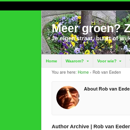
Meer groen? Z
Je eigen straat, buurt of wij
Home
Waarom?
Voor wie?
You are here:
Home
›
Rob van Eeden
About Rob van Eed
Author Archive | Rob van Eede