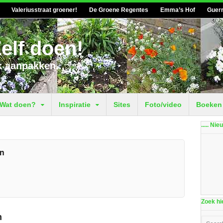
Valeriusstraat groener!
De Groene Regentes
Emma’s Hof
Guerr
elf doen!
k aanpakken...
Wat doen?
Inspiratie
Sites
Foto/video
Boeken
..... Ni
en
Zoek hie
n