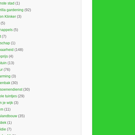
nste stad
(1)
illa gardening
(92)
en Klinker
(3)
(5)
nappels
(5)
t
(7)
schap
(1)
baarheid
(148)
prijs
(4)
tuin
(13)
ur
(76)
rming
(3)
tenbak
(30)
tsoenendienst
(30)
le tuintjes
(29)
in je wijk
(3)
um
(11)
slandbouw
(35)
stiek
(1)
idie
(7)