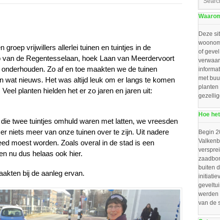
Waarom 
Deze sit
woonomg
roep vrijwillers allerlei tuinen en tuintjes in de
of gevel
op van de Regentesselaan, hoek Laan van Meerdervoort
verwaar
en onderhouden. Zo af en toe maakten we de tuinen
informat
met buu
n wat nieuws. Het was altijd leuk om er langs te komen
planten
eel planten hielden het er zo jaren en jaren uit:
gezelli
Hoe het
ie twee tuintjes omhuld waren met latten, we vreesden
 er niets meer van onze tuinen over te zijn. Uit nadere
Begin 2
Valkenbo
reed moest worden. Zoals overal in de stad is een
verspre
n nu dus helaas ook hier.
zaadbom
buiten d
aakten bij de aanleg ervan.
initiat
geveltu
werden 
van de 