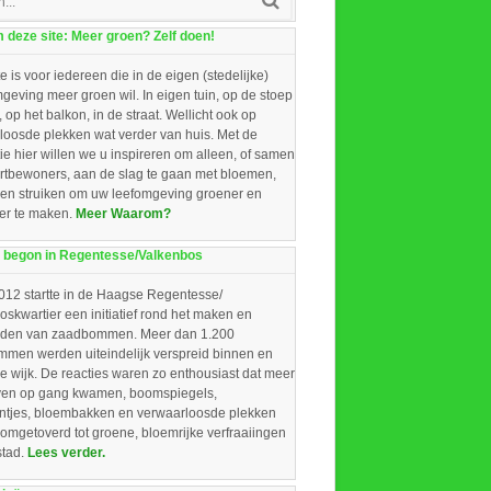
deze site: Meer groen? Zelf doen!
e is voor iedereen die in de eigen (stedelijke)
eving meer groen wil. In eigen tuin, op de stoep
, op het balkon, in de straat. Wellicht ook op
loosde plekken wat verder van huis. Met de
ie hier willen we u inspireren om alleen, of samen
rtbewoners, aan de slag te gaan met bloemen,
 en struiken om uw leefomgeving groener en
ger te maken.
Meer Waarom?
 begon in Regentesse/Valkenbos
012 startte in de Haagse Regentesse/
skwartier een initiatief rond het maken en
iden van zaadbommen. Meer dan 1.200
men werden uiteindelijk verspreid binnen en
e wijk. De reacties waren zo enthousiast dat meer
ieven op gang kwamen, boomspiegels,
intjes, bloembakken en verwaarloosde plekken
omgetoverd tot groene, bloemrijke verfraaiingen
stad.
Lees verder.