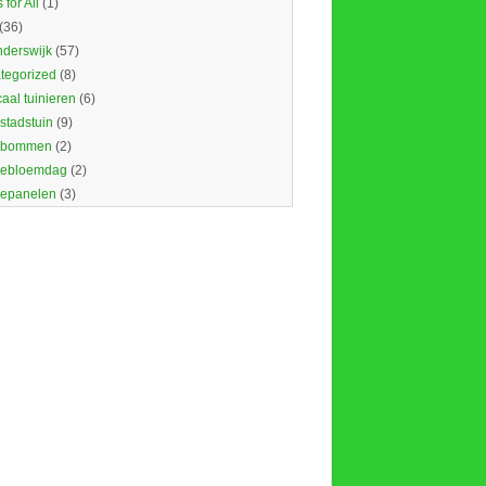
 for All
(1)
(36)
nderswijk
(57)
tegorized
(8)
caal tuinieren
(6)
 stadstuin
(9)
dbommen
(2)
ebloemdag
(2)
epanelen
(3)