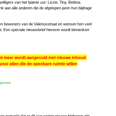
illigers van het laatste uur: Lizzie, Tiny, Bettina,
k aan alle anderen die de afgelopen jaren hun bijdrage
 en bewoners van de Valeriusstraat en wensen hen veel
. Een speciale nieuwsbrief hierover wordt binnenkort
iet meer wordt aangevuld met nieuwe inhoud.
 voor allen die de openbare ruimte willen
gorized
 gemerkt dat er dit jaar weinig nieuwe bijdragen zijn