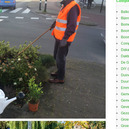
Catego
Balk
Bijen
Bom
Boom
Boom
Comp
Daka
Dakt
De G
DIY
(
Duin
Duu
Emma
Geme
Gem
Gevel
Gezo
Groe
Groe