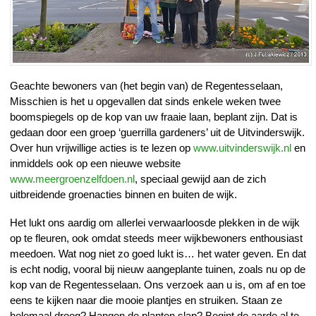
Geachte bewoners van (het begin van) de Regentesselaan,
Misschien is het u opgevallen dat sinds enkele weken twee
boomspiegels op de kop van uw fraaie laan, beplant zijn. Dat is
gedaan door een groep ‘guerrilla gardeners’ uit de Uitvinderswijk.
Over hun vrijwillige acties is te lezen op
www.uitvinderswijk.nl
en
inmiddels ook op een nieuwe website
www.meergroenzelfdoen.nl
, speciaal gewijd aan de zich
uitbreidende groenacties binnen en buiten de wijk.
Het lukt ons aardig om allerlei verwaarloosde plekken in de wijk
op te fleuren, ook omdat steeds meer wijkbewoners enthousiast
meedoen. Wat nog niet zo goed lukt is… het water geven. En dat
is echt nodig, vooral bij nieuw aangeplante tuinen, zoals nu op de
kop van de Regentesselaan. Ons verzoek aan u is, om af en toe
eens te kijken naar die mooie plantjes en struiken. Staan ze
helemaal droog? Hangen de planten slap? Begint de aarde al te