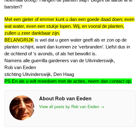
barsten?
Met een gieter of emmer kunt u dan een goede daad doen; even
wat water, even een stukje lopen. Wij, en vooral de planten,
zullen u zeer dankbaar zijn.
BELANGRIJK
is wel dat u geen water geeft als er zon op de
planten schijnt, want dan kunnen ze ‘verbranden’. Liefst dus in
de ochtend of ‘s avonds, of als het bewolkt is.
Namens alle guerrilla gardeners van de Uitvinderswijk,
Rob van Eeden
stichting Uitvinderswijk, Den Haag
PS En als u wilt meedoen met de acties, neem dan contact op.
About Rob van Eeden
View all posts by Rob van Eeden
→