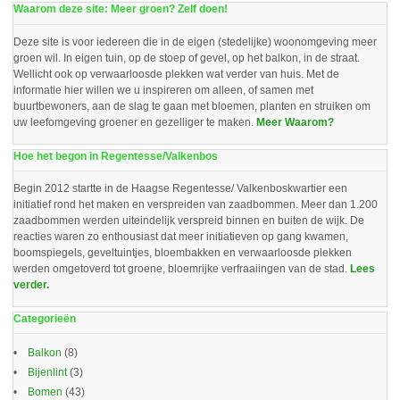
Waarom deze site: Meer groen? Zelf doen!
Deze site is voor iedereen die in de eigen (stedelijke) woonomgeving meer
groen wil. In eigen tuin, op de stoep of gevel, op het balkon, in de straat.
Wellicht ook op verwaarloosde plekken wat verder van huis. Met de
informatie hier willen we u inspireren om alleen, of samen met
buurtbewoners, aan de slag te gaan met bloemen, planten en struiken om
uw leefomgeving groener en gezelliger te maken.
Meer Waarom?
Hoe het begon in Regentesse/Valkenbos
Begin 2012 startte in de Haagse Regentesse/ Valkenboskwartier een
initiatief rond het maken en verspreiden van zaadbommen. Meer dan 1.200
zaadbommen werden uiteindelijk verspreid binnen en buiten de wijk. De
reacties waren zo enthousiast dat meer initiatieven op gang kwamen,
boomspiegels, geveltuintjes, bloembakken en verwaarloosde plekken
werden omgetoverd tot groene, bloemrijke verfraaiingen van de stad.
Lees
verder.
Categorieën
Balkon
(8)
Bijenlint
(3)
Bomen
(43)