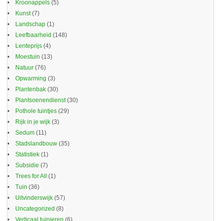
Kroonappels
(5)
Kunst
(7)
Landschap
(1)
Leefbaarheid
(148)
Lenteprijs
(4)
Moestuin
(13)
Natuur
(76)
Opwarming
(3)
Plantenbak
(30)
Plantsoenendienst
(30)
Pothole tuintjes
(29)
Rijk in je wijk
(3)
Sedum
(11)
Stadslandbouw
(35)
Statistiek
(1)
Subsidie
(7)
Trees for All
(1)
Tuin
(36)
Uitvinderswijk
(57)
Uncategorized
(8)
Verticaal tuinieren
(6)