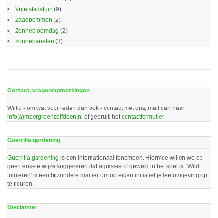
Vrije stadstuin
(9)
Zaadbommen
(2)
Zonnebloemdag
(2)
Zonnepanelen
(3)
Contact, vragen/opmerkingen
Wilt u - om wat voor reden dan ook - contact met ons, mail dan naar:
info(a)meergroenzelfdoen.nl
of gebruik het
contactformulier
Guerrilla gardening
Guerrilla gardening
is een internationaal fenomeen. Hiermee willen we op
geen enkele wijze suggereren dat agressie of geweld in het spel is. 'Wild
tuinieren' is een bijzondere manier om op eigen initiatief je leefomgeving op
te fleuren.
Disclaimer