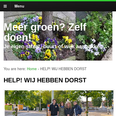
Menu
Meer groen? Zelf
doen!
Je eigen straat, buurt of wijk aanpakken...
You are here:
Home
›
HELP! WIJ HEBBEN DORST
HELP! WIJ HEBBEN DORST