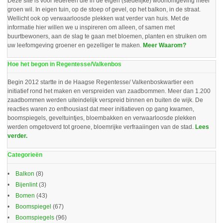
Deze site is voor iedereen die in de eigen (stedelijke) woonomgeving meer
groen wil. In eigen tuin, op de stoep of gevel, op het balkon, in de straat.
Wellicht ook op verwaarloosde plekken wat verder van huis. Met de
informatie hier willen we u inspireren om alleen, of samen met
buurtbewoners, aan de slag te gaan met bloemen, planten en struiken om
uw leefomgeving groener en gezelliger te maken.
Meer Waarom?
Hoe het begon in Regentesse/Valkenbos
Begin 2012 startte in de Haagse Regentesse/ Valkenboskwartier een
initiatief rond het maken en verspreiden van zaadbommen. Meer dan 1.200
zaadbommen werden uiteindelijk verspreid binnen en buiten de wijk. De
reacties waren zo enthousiast dat meer initiatieven op gang kwamen,
boomspiegels, geveltuintjes, bloembakken en verwaarloosde plekken
werden omgetoverd tot groene, bloemrijke verfraaiingen van de stad.
Lees
verder.
Categorieën
Balkon
(8)
Bijenlint
(3)
Bomen
(43)
Boomspiegel
(67)
Boomspiegels
(96)