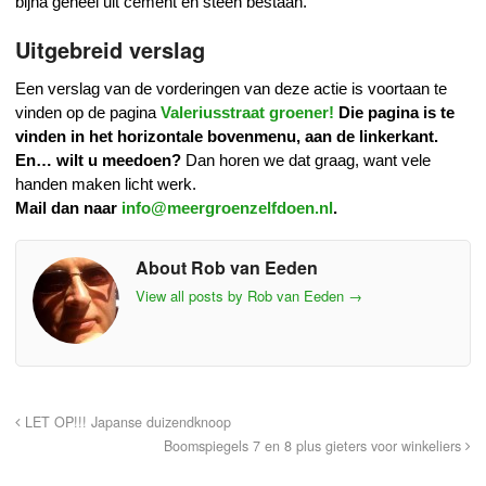
bijna geheel uit cement en steen bestaan.
Uitgebreid verslag
Een verslag van de vorderingen van deze actie is voortaan te
vinden op de pagina
Valeriusstraat groener!
Die pagina is te
vinden in het horizontale bovenmenu, aan de linkerkant.
En… wilt u meedoen?
Dan horen we dat graag, want vele
handen maken licht werk.
Mail dan naar
info@meergroenzelfdoen.nl
.
About Rob van Eeden
View all posts by Rob van Eeden
→
LET OP!!! Japanse duizendknoop
Boomspiegels 7 en 8 plus gieters voor winkeliers