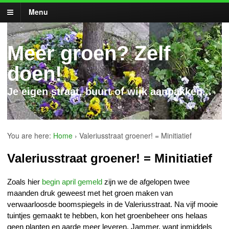
Menu
Meer groen? Zelf
doen!
Je eigen straat, buurt of wijk aanpakken...
You are here:
Home
›
Valeriusstraat groener! = Minitiatief
Valeriusstraat groener! = Minitiatief
Zoals hier
begin april gemeld
zijn we de afgelopen twee
maanden druk geweest met het groen maken van
verwaarloosde boomspiegels in de Valeriusstraat. Na vijf mooie
tuintjes gemaakt te hebben, kon het groenbeheer ons helaas
geen planten en aarde meer leveren. Jammer, want inmiddels