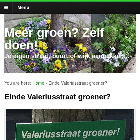
Menu
Meer groen? Zelf
doen!
Je eigen straat, buurt of wijk aanpakken...
You are here:
Home
›
Einde Valeriusstraat groener?
Einde Valeriusstraat groener?