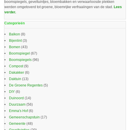
boomspiegels, geveltuintjes, bloembakken en verwaarloosde plekken
werden omgetoverd tot groene, bloemrijke verfraaiingen van de stad.
Lees
verder.
Categorieën
Balkon
(8)
Bijenlint
(3)
Bomen
(43)
Boomspiegel
(67)
Boomspiegels
(96)
Compost
(9)
Dakakker
(6)
Daktuin
(13)
De Groene Regentes
(5)
DIY
(6)
Duinoord
(14)
Duurzaam
(56)
Emma's Hof
(6)
Gemeenschapstuin
(17)
Gemeente
(48)