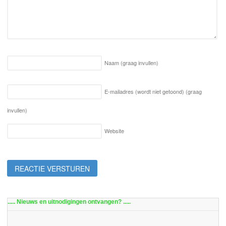
Naam
(graag invullen)
E-mailadres (wordt niet getoond)
(graag
invullen)
Website
..... Nieuws en uitnodigingen ontvangen? .....