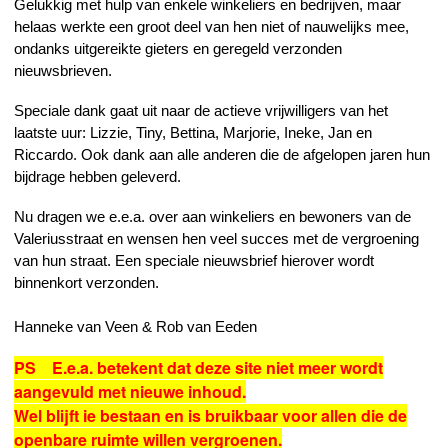
Gelukkig met hulp van enkele winkeliers en bedrijven, maar
helaas werkte een groot deel van hen niet of nauwelijks mee,
ondanks uitgereikte gieters en geregeld verzonden
nieuwsbrieven.
Speciale dank gaat uit naar de actieve vrijwilligers van het
laatste uur: Lizzie, Tiny, Bettina, Marjorie, Ineke, Jan en
Riccardo. Ook dank aan alle anderen die de afgelopen jaren hun
bijdrage hebben geleverd.
Nu dragen we e.e.a. over aan winkeliers en bewoners van de
Valeriusstraat en wensen hen veel succes met de vergroening
van hun straat. Een speciale nieuwsbrief hierover wordt
binnenkort verzonden.
Hanneke van Veen & Rob van Eeden
PS E.e.a. betekent dat deze site niet meer wordt
aangevuld met nieuwe inhoud.
Wel blijft ie bestaan en is bruikbaar voor allen die de
openbare ruimte willen vergroenen.