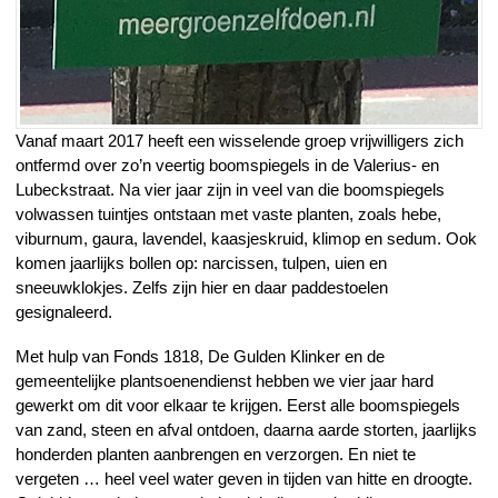
Vanaf maart 2017 heeft een wisselende groep vrijwilligers zich
ontfermd over zo’n veertig boomspiegels in de Valerius- en
Lubeckstraat. Na vier jaar zijn in veel van die boomspiegels
volwassen tuintjes ontstaan met vaste planten, zoals hebe,
viburnum, gaura, lavendel, kaasjeskruid, klimop en sedum. Ook
komen jaarlijks bollen op: narcissen, tulpen, uien en
sneeuwklokjes. Zelfs zijn hier en daar paddestoelen
gesignaleerd.
Met hulp van Fonds 1818, De Gulden Klinker en de
gemeentelijke plantsoenendienst hebben we vier jaar hard
gewerkt om dit voor elkaar te krijgen. Eerst alle boomspiegels
van zand, steen en afval ontdoen, daarna aarde storten, jaarlijks
honderden planten aanbrengen en verzorgen. En niet te
vergeten … heel veel water geven in tijden van hitte en droogte.