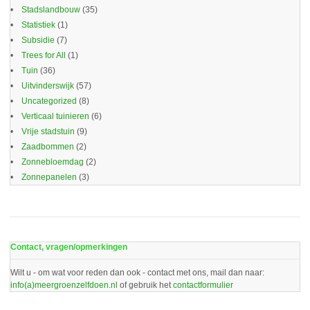
Stadslandbouw
(35)
Statistiek
(1)
Subsidie
(7)
Trees for All
(1)
Tuin
(36)
Uitvinderswijk
(57)
Uncategorized
(8)
Verticaal tuinieren
(6)
Vrije stadstuin
(9)
Zaadbommen
(2)
Zonnebloemdag
(2)
Zonnepanelen
(3)
Contact, vragen/opmerkingen
Wilt u - om wat voor reden dan ook - contact met ons, mail dan naar:
info(a)meergroenzelfdoen.nl
of gebruik het
contactformulier