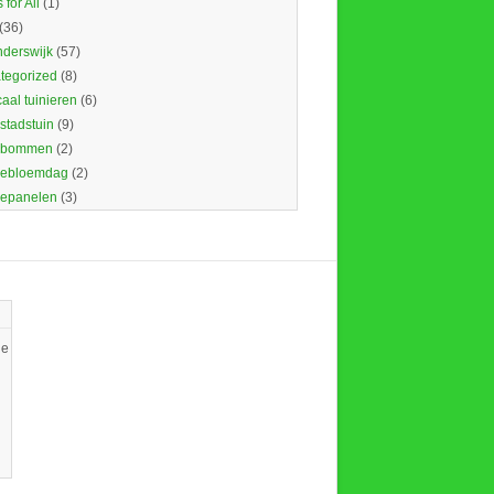
 for All
(1)
(36)
nderswijk
(57)
tegorized
(8)
caal tuinieren
(6)
 stadstuin
(9)
dbommen
(2)
ebloemdag
(2)
epanelen
(3)
ie