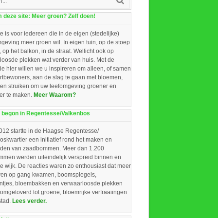
deze site: Meer groen? Zelf doen!
e is voor iedereen die in de eigen (stedelijke)
eving meer groen wil. In eigen tuin, op de stoep
, op het balkon, in de straat. Wellicht ook op
loosde plekken wat verder van huis. Met de
ie hier willen we u inspireren om alleen, of samen
rtbewoners, aan de slag te gaan met bloemen,
 en struiken om uw leefomgeving groener en
ger te maken.
Meer Waarom?
 begon in Regentesse/Valkenbos
012 startte in de Haagse Regentesse/
skwartier een initiatief rond het maken en
iden van zaadbommen. Meer dan 1.200
men werden uiteindelijk verspreid binnen en
e wijk. De reacties waren zo enthousiast dat meer
ieven op gang kwamen, boomspiegels,
intjes, bloembakken en verwaarloosde plekken
omgetoverd tot groene, bloemrijke verfraaiingen
stad.
Lees verder.