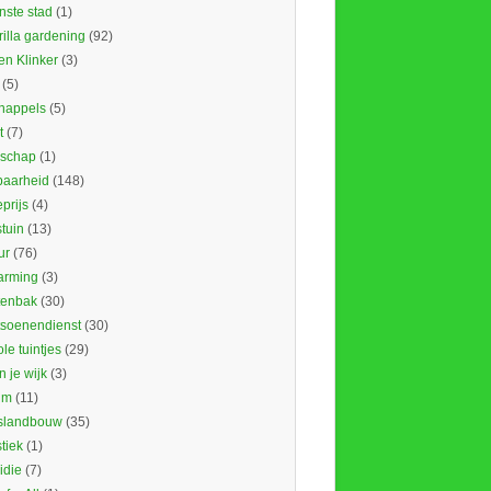
nste stad
(1)
illa gardening
(92)
en Klinker
(3)
(5)
nappels
(5)
t
(7)
schap
(1)
baarheid
(148)
prijs
(4)
tuin
(13)
ur
(76)
rming
(3)
tenbak
(30)
tsoenendienst
(30)
le tuintjes
(29)
in je wijk
(3)
um
(11)
slandbouw
(35)
stiek
(1)
idie
(7)