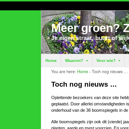
Meer groen? Z
Je eigen straat, buurt of wij
Home
Waarom?
Voor wie?
You are here:
Home
›
Toch nog nieuws …
Toch nog nieuws …
Oplettende bezoekers van deze site hebben
geplaatst. Door allerlei omstandigheden i
onderhoud van de 36 boomspiegels in de Va
Alle boomspiegels zijn ook dit (vierde) 
planten, aarde en mest voorzien. En voor