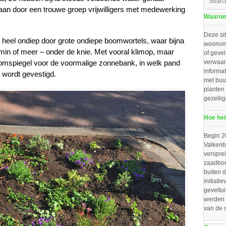
aan door een trouwe groep vrijwilligers met medewerking
Waarom 
Deze sit
 heel ondiep door grote ondiepe boomwortels, waar bijna
woonomg
 min of meer – onder de knie. Met vooral klimop, maar
of gevel
boomspiegel voor de voormalige zonnebank, in welk pand
verwaar
informat
 wordt gevestigd.
met buu
planten
gezelli
Hoe het
Begin 2
Valkenbo
verspre
zaadbom
buiten d
initiat
geveltu
werden 
van de 