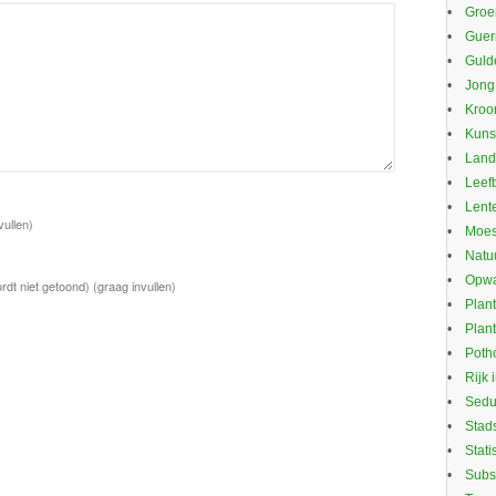
Groe
Guerr
Guld
Jong
Kroo
Kuns
Land
Leef
Lente
vullen)
Moes
Natu
Opwa
rdt niet getoond)
(graag invullen)
Plan
Plan
Potho
Rijk 
Sed
Stad
Stati
Subs