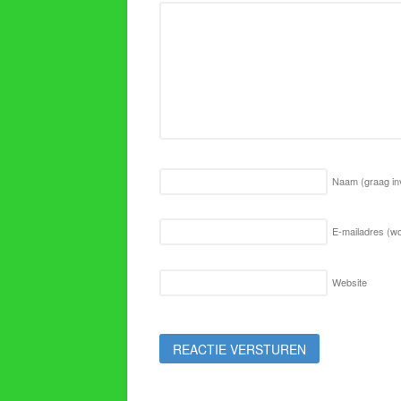
Naam
(graag in
E-mailadres (wo
Website