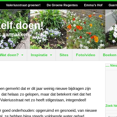
Valeriusstraat groener!
De Groene Regentes
Emma’s Hof
Guerr
elf doen!
k aanpakken...
Wat doen?
Inspiratie
Sites
Foto/video
Boeken
..... Ni
 gemerkt dat er dit jaar weinig nieuwe bijdragen zijn
s dat helaas zo gelopen, maar dat betekent niet dat het
leriusstraat net zo heeft stilgestaan, integendeel!
Zoek hie
jaar goed onderhouden: opgeruimd en gesnoeid, van nieuwe
al, ze hebben bijna steeds voldoende water gehad.