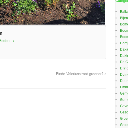
Catego
Balk
Bijen
Bom
Boom
en
Boom
 Eeden
→
Comp
Daka
Dakt
De G
DIY
(
Einde Valeriusstraat groener?
Duin
Duu
Emma
Geme
Gem
Gevel
Gezo
Groe
Groe