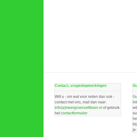
Contact, vragen/opmerkingen
Gu
Wilt u - om wat voor reden dan ook -
Gu
contact met ons, mail dan naar:
in
info(a)meergroenzelfdoen.nl
of gebruik
wi
het
contactformulier
su
he
bi
je