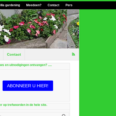
illa gardening
Meedoen?
Contact
Pers
Contact
euws en uitnodigingen ontvangen? .....
ABONNEER U HIER!
r op trefwoorden in de hele site.