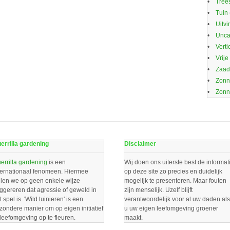
Trees
Tuin
Uitvi
Unca
Verti
Vrije
Zaa
Zonn
Zonn
errilla gardening
Disclaimer
errilla gardening
is een
Wij doen ons uiterste best de informat
ternationaal fenomeen. Hiermee
op deze site zo precies en duidelijk
llen we op geen enkele wijze
mogelijk te presenteren. Maar fouten
ggereren dat agressie of geweld in
zijn menselijk. Uzelf blijft
t spel is. 'Wild tuinieren' is een
verantwoordelijk voor al uw daden als
jzondere manier om op eigen initiatief
u uw eigen leefomgeving groener
 leefomgeving op te fleuren.
maakt.