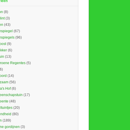
rieën
on
(8)
lint
(3)
en
(43)
spiegel
(67)
spiegels
(96)
ost
(9)
kker
(6)
uin
(13)
roene Regentes
(5)
6)
oord
(14)
rzaam
(56)
's Hof
(6)
enschapstuin
(17)
eente
(48)
tuintjes
(20)
ndheid
(80)
n
(189)
ne gordijnen
(3)