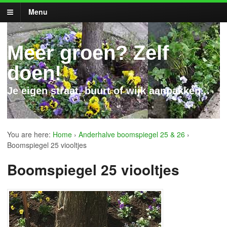
Menu
Meer groen? Zelf
doen!
Je eigen straat, buurt of wijk aanpakken...
You are here:
Home
›
Anderhalve boomspiegel 25 & 26
›
Boomspiegel 25 viooltjes
Boomspiegel 25 viooltjes