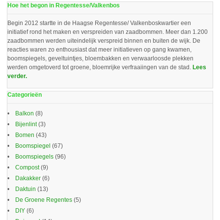
Hoe het begon in Regentesse/Valkenbos
Begin 2012 startte in de Haagse Regentesse/ Valkenboskwartier een
initiatief rond het maken en verspreiden van zaadbommen. Meer dan 1.200
zaadbommen werden uiteindelijk verspreid binnen en buiten de wijk. De
reacties waren zo enthousiast dat meer initiatieven op gang kwamen,
boomspiegels, geveltuintjes, bloembakken en verwaarloosde plekken
werden omgetoverd tot groene, bloemrijke verfraaiingen van de stad.
Lees
verder.
Categorieën
Balkon
(8)
Bijenlint
(3)
Bomen
(43)
Boomspiegel
(67)
Boomspiegels
(96)
Compost
(9)
Dakakker
(6)
Daktuin
(13)
De Groene Regentes
(5)
DIY
(6)