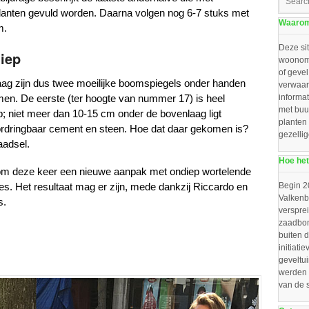
lanten gevuld worden. Daarna volgen nog 6-7 stuks met
Waarom 
m.
Deze sit
iep
woonomg
of gevel
ag zijn dus twee moeilijke boomspiegels onder handen
verwaar
en. De eerste (ter hoogte van nummer 17) is heel
informat
met buu
p; niet meer dan 10-15 cm onder de bovenlaag ligt
planten
rdringbaar cement en steen. Hoe dat daar gekomen is?
gezelli
aadsel.
Hoe het
m deze keer een nieuwe aanpak met ondiep wortelende
jes. Het resultaat mag er zijn, mede dankzij Riccardo en
Begin 2
Valkenbo
s.
verspre
zaadbom
buiten d
initiat
geveltu
werden 
van de 