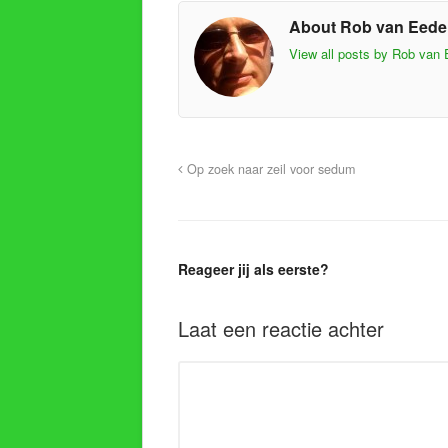
About Rob van Eed
View all posts by Rob van
Op zoek naar zeil voor sedum
Reageer jij als eerste?
Laat een reactie achter