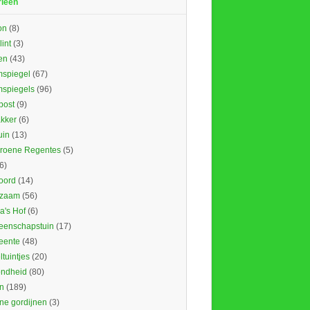
rieën
on
(8)
lint
(3)
en
(43)
spiegel
(67)
spiegels
(96)
ost
(9)
kker
(6)
uin
(13)
roene Regentes
(5)
6)
oord
(14)
rzaam
(56)
's Hof
(6)
enschapstuin
(17)
eente
(48)
tuintjes
(20)
ndheid
(80)
n
(189)
ne gordijnen
(3)