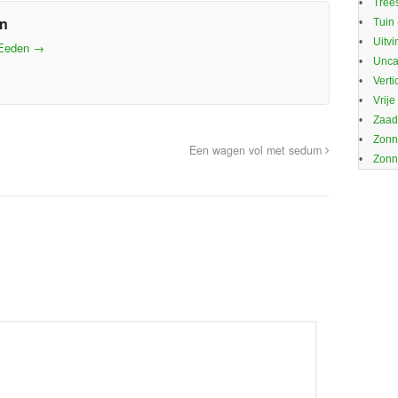
Trees
en
Tuin
Uitvi
 Eeden
→
Unca
Verti
Vrije
Zaa
Zonn
Een wagen vol met sedum
Zonn