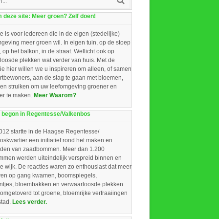
deze site: Meer groen? Zelf doen!
e is voor iedereen die in de eigen (stedelijke)
eving meer groen wil. In eigen tuin, op de stoep
, op het balkon, in de straat. Wellicht ook op
loosde plekken wat verder van huis. Met de
ie hier willen we u inspireren om alleen, of samen
rtbewoners, aan de slag te gaan met bloemen,
 en struiken om uw leefomgeving groener en
ger te maken.
Meer Waarom?
 begon in Regentesse/Valkenbos
012 startte in de Haagse Regentesse/
skwartier een initiatief rond het maken en
iden van zaadbommen. Meer dan 1.200
men werden uiteindelijk verspreid binnen en
e wijk. De reacties waren zo enthousiast dat meer
ieven op gang kwamen, boomspiegels,
intjes, bloembakken en verwaarloosde plekken
omgetoverd tot groene, bloemrijke verfraaiingen
stad.
Lees verder.