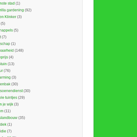
nste stad
(1)
illa gardening
(92)
en Klinker
(3)
(5)
nappels
(5)
t
(7)
schap
(1)
baarheid
(148)
prijs
(4)
tuin
(13)
ur
(76)
rming
(3)
tenbak
(30)
tsoenendienst
(30)
le tuintjes
(29)
in je wijk
(3)
um
(11)
slandbouw
(35)
stiek
(1)
idie
(7)