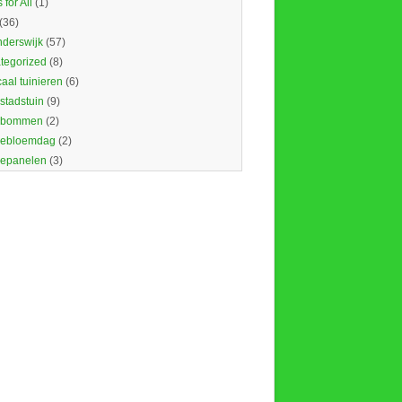
 for All
(1)
(36)
nderswijk
(57)
tegorized
(8)
caal tuinieren
(6)
 stadstuin
(9)
dbommen
(2)
ebloemdag
(2)
epanelen
(3)