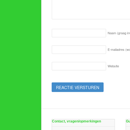
Naam
(graag in
E-mailadres (wo
Website
Contact, vragen/opmerkingen
Gu