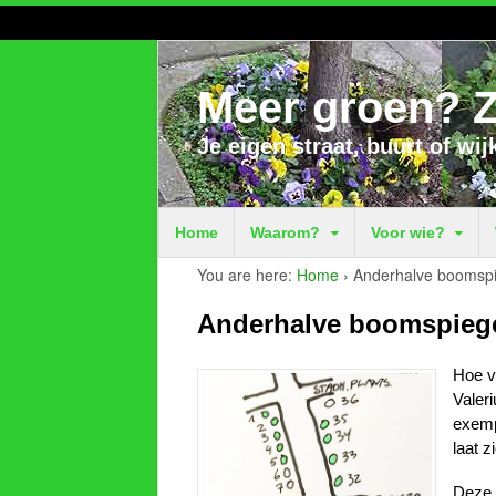
Meer groen? Z
Je eigen straat, buurt of wij
Home
Waarom?
Voor wie?
You are here:
Home
›
Anderhalve boomspi
Anderhalve boomspiege
Hoe v
Valeri
exempl
laat z
Deze b