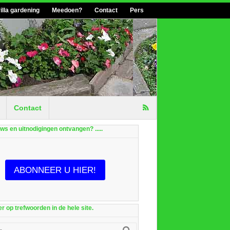
illa gardening
Meedoen?
Contact
Pers
Contact
euws en uitnodigingen ontvangen? .....
ABONNEER U HIER!
r op trefwoorden in de hele site.