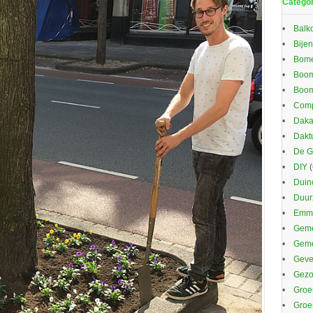
Catego
Balk
Bijen
Bom
Boom
Boom
Comp
Daka
Dakt
De G
DIY
(
Duin
Duu
Emma
Geme
Gem
Gevel
Gezo
Groe
Groe