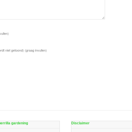
vullen)
rdt niet getoond)
(graag invullen)
errilla gardening
Disclaimer