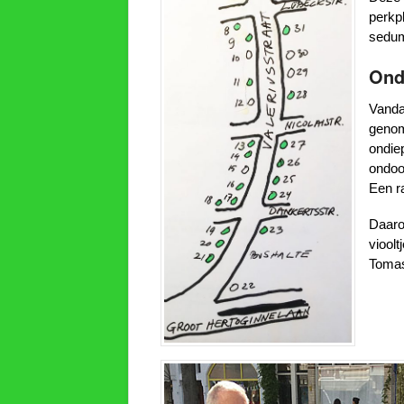
perkp
sedu
Ond
Vanda
genom
ondie
ondoo
Een r
Daaro
vioolt
Toma