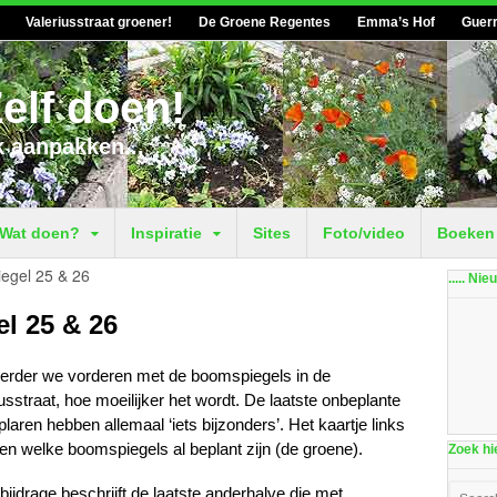
Valeriusstraat groener!
De Groene Regentes
Emma’s Hof
Guerr
elf doen!
k aanpakken...
Wat doen?
Inspiratie
Sites
Foto/video
Boeken
egel 25 & 26
..... Ni
l 25 & 26
erder we vorderen met de boomspiegels in de
usstraat, hoe moeilijker het wordt. De laatste onbeplante
aren hebben allemaal ‘iets bijzonders’. Het kaartje links
ien welke boomspiegels al beplant zijn (de groene).
Zoek hie
ijdrage beschrijft de laatste anderhalve die met