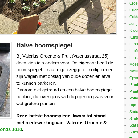
Groe
Guerr
Guld
Jong
Kroo
Kuns
Halve boomspiegel
Land
Leef
Bij Valerius Groente & Fruit (Valeriusstraat 25)
Lente
deed zich iets anders voor. De eigenaar heeft de
Moes
boomspiegel – naar eigen zeggen – nodig om er
Natu
zijn wagen met opslag van oude dozen en afval
Opwa
te kunnen parkeren.
Plan
Daarom niet getreurd en een halve boomspiegel
Plan
beplant, die overigens wel diep genoeg was voor
Potho
wat grotere planten.
Rijk 
Sed
Deze laatste boomspiegel kwam tot stand
Stad
met medewerking van: Valerius Groente &
Stati
onds 1818
.
Subs