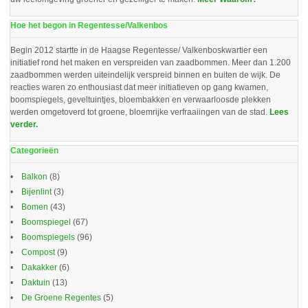
Hoe het begon in Regentesse/Valkenbos
Begin 2012 startte in de Haagse Regentesse/ Valkenboskwartier een
initiatief rond het maken en verspreiden van zaadbommen. Meer dan 1.200
zaadbommen werden uiteindelijk verspreid binnen en buiten de wijk. De
reacties waren zo enthousiast dat meer initiatieven op gang kwamen,
boomspiegels, geveltuintjes, bloembakken en verwaarloosde plekken
werden omgetoverd tot groene, bloemrijke verfraaiingen van de stad.
Lees
verder.
Categorieën
Balkon
(8)
Bijenlint
(3)
Bomen
(43)
Boomspiegel
(67)
Boomspiegels
(96)
Compost
(9)
Dakakker
(6)
Daktuin
(13)
De Groene Regentes
(5)