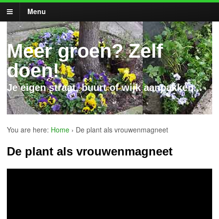
Menu
Meer groen? Zelf
doen!
Je eigen straat, buurt of wijk aanpakken...
You are here:
Home
›
De plant als vrouwenmagneet
De plant als vrouwenmagneet