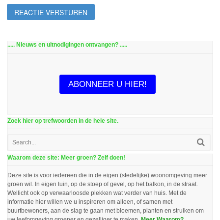
..... Nieuws en uitnodigingen ontvangen? .....
ABONNEER U HIER!
Zoek hier op trefwoorden in de hele site.
Waarom deze site: Meer groen? Zelf doen!
Deze site is voor iedereen die in de eigen (stedelijke) woonomgeving meer
groen wil. In eigen tuin, op de stoep of gevel, op het balkon, in de straat.
Wellicht ook op verwaarloosde plekken wat verder van huis. Met de
informatie hier willen we u inspireren om alleen, of samen met
buurtbewoners, aan de slag te gaan met bloemen, planten en struiken om
uw leefomgeving groener en gezelliger te maken.
Meer Waarom?