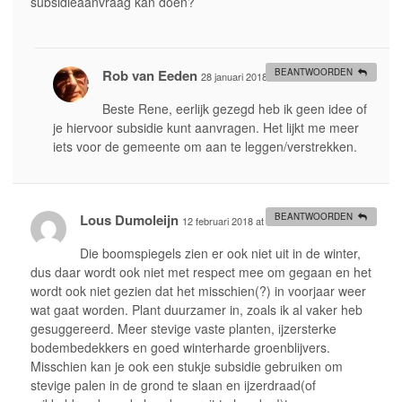
subsidieaanvraag kan doen?
Rob van Eeden
BEANTWOORDEN
28 januari 2018 at 10:55
#
Beste Rene, eerlijk gezegd heb ik geen idee of
je hiervoor subsidie kunt aanvragen. Het lijkt me meer
iets voor de gemeente om aan te leggen/verstrekken.
Lous Dumoleijn
BEANTWOORDEN
12 februari 2018 at 14:12
#
Die boomspiegels zien er ook niet uit in de winter,
dus daar wordt ook niet met respect mee om gegaan en het
wordt ook niet gezien dat het misschien(?) in voorjaar weer
wat gaat worden. Plant duurzamer in, zoals ik al vaker heb
gesuggereerd. Meer stevige vaste planten, ijzersterke
bodembedekkers en goed winterharde groenblijvers.
Misschien kan je ook een stukje subsidie gebruiken om
stevige palen in de grond te slaan en ijzerdraad(of