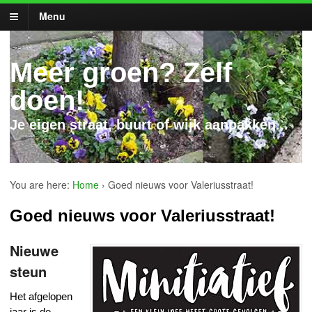
Menu
Meer groen? Zelf
doen!
Je eigen straat, buurt of wijk aanpakken...
You are here:
Home
›
Goed nieuws voor Valeriusstraat!
Goed nieuws voor Valeriusstraat!
Nieuwe
steun
Het afgelopen
jaar is de