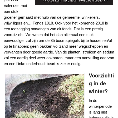
Valeriusstraat
een stuk
groener gemaakt met hulp van de gemeente, winkeliers,
vrijwilligers en… Fonds 1818. Ook voor het komende 2018 is
een toezegging ontvangen van dit fonds. Dat is een prettig
vooruitzicht. We weten dat het dan allemaal een stuk
eenvoudiger zal zijn om de 35 boomspiegels bij te houden en/of
op te knappen: geen bakken vol zand meer wegscheppen en
vervangen door goede aarde. Van de planten, struiken en sedum
zal een aardig deel weer opkomen, maar een aanvulling daarvan
en een flinke onderhoudsbeurt is zeker nodig.
Voorzichti
g in de
winter?
In de
winterperiode
is lang niet
iedereen die in