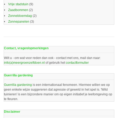
Vrije stadstuin
(9)
Zaadbommen
(2)
Zonnebloemdag
(2)
Zonnepanelen
(3)
Contact, vragen/opmerkingen
Wilt u - om wat voor reden dan ook - contact met ons, mail dan naar:
info(a)meergroenzelfdoen.nl
of gebruik het
contactformulier
Guerrilla gardening
Guerrilla gardening
is een internationaal fenomeen. Hiermee willen we op
geen enkele wijze suggereren dat agressie of geweld in het spel is. 'Wild
tuinieren' is een bijzondere manier om op eigen initiatief je leefomgeving op
te fleuren.
Disclaimer