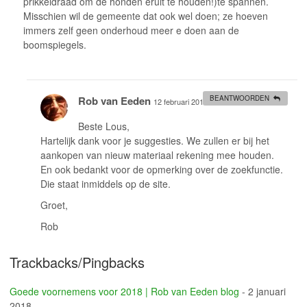
prikkeldraad om de honden eruit te houden!)te spannen.
Misschien wil de gemeente dat ook wel doen; ze hoeven
immers zelf geen onderhoud meer e doen aan de
boomspiegels.
Rob van Eeden
BEANTWOORDEN
12 februari 2018 at 15:50
#
Beste Lous,
Hartelijk dank voor je suggesties. We zullen er bij het
aankopen van nieuw materiaal rekening mee houden.
En ook bedankt voor de opmerking over de zoekfunctie.
Die staat inmiddels op de site.
Groet,
Rob
Trackbacks/Pingbacks
Goede voornemens voor 2018 | Rob van Eeden blog
-
2 januari
2018