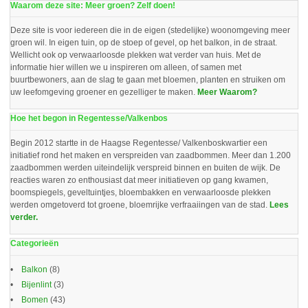
Waarom deze site: Meer groen? Zelf doen!
Deze site is voor iedereen die in de eigen (stedelijke) woonomgeving meer
groen wil. In eigen tuin, op de stoep of gevel, op het balkon, in de straat.
Wellicht ook op verwaarloosde plekken wat verder van huis. Met de
informatie hier willen we u inspireren om alleen, of samen met
buurtbewoners, aan de slag te gaan met bloemen, planten en struiken om
uw leefomgeving groener en gezelliger te maken.
Meer Waarom?
Hoe het begon in Regentesse/Valkenbos
Begin 2012 startte in de Haagse Regentesse/ Valkenboskwartier een
initiatief rond het maken en verspreiden van zaadbommen. Meer dan 1.200
zaadbommen werden uiteindelijk verspreid binnen en buiten de wijk. De
reacties waren zo enthousiast dat meer initiatieven op gang kwamen,
boomspiegels, geveltuintjes, bloembakken en verwaarloosde plekken
werden omgetoverd tot groene, bloemrijke verfraaiingen van de stad.
Lees
verder.
Categorieën
Balkon
(8)
Bijenlint
(3)
Bomen
(43)