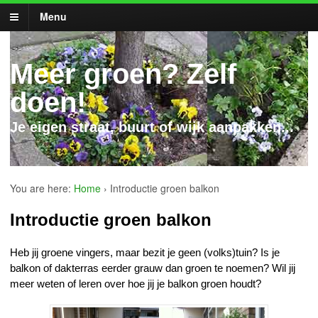
Menu
Meer groen? Zelf
doen!
Je eigen straat, buurt of wijk aanpakken...
You are here:
Home
›
Introductie groen balkon
Introductie groen balkon
Heb jij groene vingers, maar bezit je geen (volks)tuin? Is je
balkon of dakterras eerder grauw dan groen te noemen? Wil jij
meer weten of leren over hoe jij je balkon groen houdt?