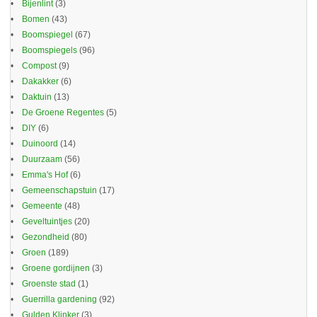
Bijenlint
(3)
Bomen
(43)
Boomspiegel
(67)
Boomspiegels
(96)
Compost
(9)
Dakakker
(6)
Daktuin
(13)
De Groene Regentes
(5)
DIY
(6)
Duinoord
(14)
Duurzaam
(56)
Emma's Hof
(6)
Gemeenschapstuin
(17)
Gemeente
(48)
Geveltuintjes
(20)
Gezondheid
(80)
Groen
(189)
Groene gordijnen
(3)
Groenste stad
(1)
Guerrilla gardening
(92)
Gulden Klinker
(3)