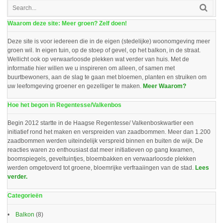
Waarom deze site: Meer groen? Zelf doen!
Deze site is voor iedereen die in de eigen (stedelijke) woonomgeving meer
groen wil. In eigen tuin, op de stoep of gevel, op het balkon, in de straat.
Wellicht ook op verwaarloosde plekken wat verder van huis. Met de
informatie hier willen we u inspireren om alleen, of samen met
buurtbewoners, aan de slag te gaan met bloemen, planten en struiken om
uw leefomgeving groener en gezelliger te maken.
Meer Waarom?
Hoe het begon in Regentesse/Valkenbos
Begin 2012 startte in de Haagse Regentesse/ Valkenboskwartier een
initiatief rond het maken en verspreiden van zaadbommen. Meer dan 1.200
zaadbommen werden uiteindelijk verspreid binnen en buiten de wijk. De
reacties waren zo enthousiast dat meer initiatieven op gang kwamen,
boomspiegels, geveltuintjes, bloembakken en verwaarloosde plekken
werden omgetoverd tot groene, bloemrijke verfraaiingen van de stad.
Lees
verder.
Categorieën
Balkon
(8)