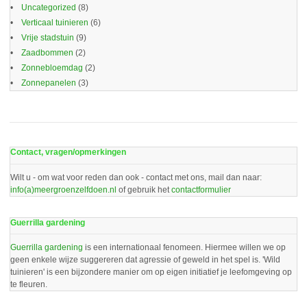
Uncategorized
(8)
Verticaal tuinieren
(6)
Vrije stadstuin
(9)
Zaadbommen
(2)
Zonnebloemdag
(2)
Zonnepanelen
(3)
Contact, vragen/opmerkingen
Wilt u - om wat voor reden dan ook - contact met ons, mail dan naar:
info(a)meergroenzelfdoen.nl
of gebruik het
contactformulier
Guerrilla gardening
Guerrilla gardening
is een internationaal fenomeen. Hiermee willen we op
geen enkele wijze suggereren dat agressie of geweld in het spel is. 'Wild
tuinieren' is een bijzondere manier om op eigen initiatief je leefomgeving op
te fleuren.