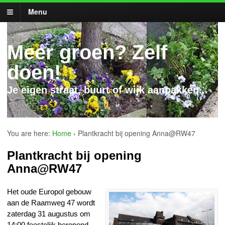
Menu
Meer groen? Zelf
doen!
Je eigen straat, buurt of wijk aanpakken...
You are here:
Home
›
Plantkracht bij opening Anna@RW47
Plantkracht bij opening
Anna@RW47
Het oude Europol gebouw
aan de Raamweg 47 wordt
zaterdag 31 augustus om
14:00 feestelijk heropend