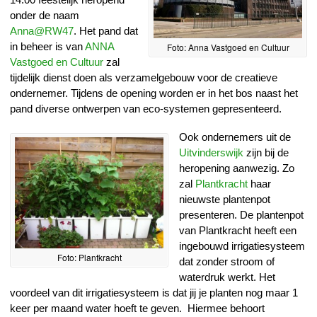
onder de naam
Anna@RW47
. Het pand dat
in beheer is van
ANNA
Foto: Anna Vastgoed en Cultuur
Vastgoed en Cultuur
zal
tijdelijk dienst doen als verzamelgebouw voor de creatieve
ondernemer. Tijdens de opening worden er in het bos naast het
pand diverse ontwerpen van eco-systemen gepresenteerd.
Ook ondernemers uit de
Uitvinderswijk
zijn bij de
heropening aanwezig. Zo
zal
Plantkracht
haar
nieuwste plantenpot
presenteren. De plantenpot
van Plantkracht heeft een
ingebouwd irrigatiesysteem
Foto: Plantkracht
dat zonder stroom of
waterdruk werkt. Het
voordeel van dit irrigatiesysteem is dat jij je planten nog maar 1
keer per maand water hoeft te geven. Hiermee behoort