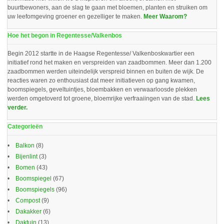
buurtbewoners, aan de slag te gaan met bloemen, planten en struiken om
uw leefomgeving groener en gezelliger te maken.
Meer Waarom?
Hoe het begon in Regentesse/Valkenbos
Begin 2012 startte in de Haagse Regentesse/ Valkenboskwartier een
initiatief rond het maken en verspreiden van zaadbommen. Meer dan 1.200
zaadbommen werden uiteindelijk verspreid binnen en buiten de wijk. De
reacties waren zo enthousiast dat meer initiatieven op gang kwamen,
boomspiegels, geveltuintjes, bloembakken en verwaarloosde plekken
werden omgetoverd tot groene, bloemrijke verfraaiingen van de stad.
Lees
verder.
Categorieën
Balkon
(8)
Bijenlint
(3)
Bomen
(43)
Boomspiegel
(67)
Boomspiegels
(96)
Compost
(9)
Dakakker
(6)
Daktuin
(13)