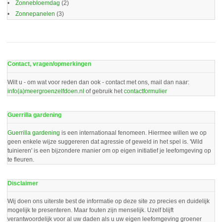
Zonnebloemdag
(2)
Zonnepanelen
(3)
Contact, vragen/opmerkingen
Wilt u - om wat voor reden dan ook - contact met ons, mail dan naar:
info(a)meergroenzelfdoen.nl
of gebruik het
contactformulier
Guerrilla gardening
Guerrilla gardening
is een internationaal fenomeen. Hiermee willen we op
geen enkele wijze suggereren dat agressie of geweld in het spel is. 'Wild
tuinieren' is een bijzondere manier om op eigen initiatief je leefomgeving op
te fleuren.
Disclaimer
Wij doen ons uiterste best de informatie op deze site zo precies en duidelijk
mogelijk te presenteren. Maar fouten zijn menselijk. Uzelf blijft
verantwoordelijk voor al uw daden als u uw eigen leefomgeving groener