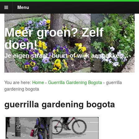
Menu
Meer groen? Zelf
doen!
Je eigen straat, buurt of wijk aanpakken...
You are here:
Home
›
Guerrilla Gardening Bogota
›
guerrilla
gardening bogota
guerrilla gardening bogota