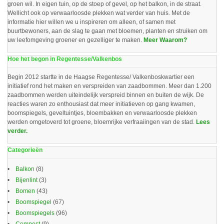
groen wil. In eigen tuin, op de stoep of gevel, op het balkon, in de straat.
Wellicht ook op verwaarloosde plekken wat verder van huis. Met de
informatie hier willen we u inspireren om alleen, of samen met
buurtbewoners, aan de slag te gaan met bloemen, planten en struiken om
uw leefomgeving groener en gezelliger te maken.
Meer Waarom?
Hoe het begon in Regentesse/Valkenbos
Begin 2012 startte in de Haagse Regentesse/ Valkenboskwartier een
initiatief rond het maken en verspreiden van zaadbommen. Meer dan 1.200
zaadbommen werden uiteindelijk verspreid binnen en buiten de wijk. De
reacties waren zo enthousiast dat meer initiatieven op gang kwamen,
boomspiegels, geveltuintjes, bloembakken en verwaarloosde plekken
werden omgetoverd tot groene, bloemrijke verfraaiingen van de stad.
Lees
verder.
Categorieën
Balkon
(8)
Bijenlint
(3)
Bomen
(43)
Boomspiegel
(67)
Boomspiegels
(96)