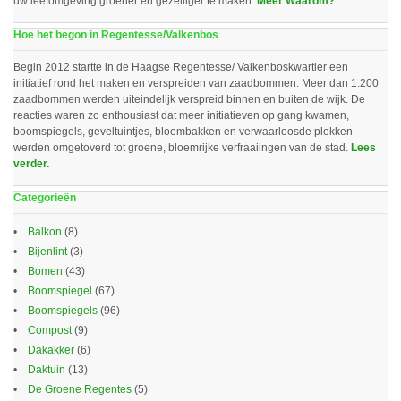
uw leefomgeving groener en gezelliger te maken.
Meer Waarom?
Hoe het begon in Regentesse/Valkenbos
Begin 2012 startte in de Haagse Regentesse/ Valkenboskwartier een
initiatief rond het maken en verspreiden van zaadbommen. Meer dan 1.200
zaadbommen werden uiteindelijk verspreid binnen en buiten de wijk. De
reacties waren zo enthousiast dat meer initiatieven op gang kwamen,
boomspiegels, geveltuintjes, bloembakken en verwaarloosde plekken
werden omgetoverd tot groene, bloemrijke verfraaiingen van de stad.
Lees
verder.
Categorieën
Balkon
(8)
Bijenlint
(3)
Bomen
(43)
Boomspiegel
(67)
Boomspiegels
(96)
Compost
(9)
Dakakker
(6)
Daktuin
(13)
De Groene Regentes
(5)