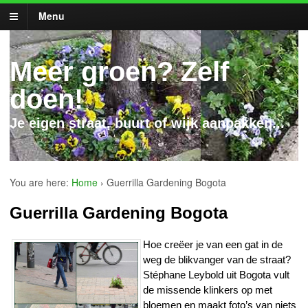
Menu
Meer groen? Zelf
doen!
Je eigen straat, buurt of wijk aanpakken...
You are here:
Home
›
Guerrilla Gardening Bogota
Guerrilla Gardening Bogota
Hoe creëer je van een gat in de
weg de blikvanger van de straat?
Stéphane Leybold uit Bogota vult
de missende klinkers op met
bloemen en maakt foto’s van niets