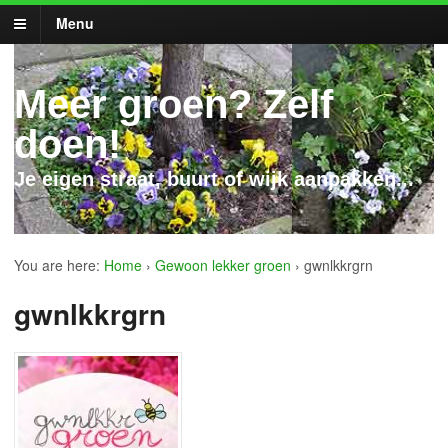
Menu
Meer groen? Zelf
doen!
Je eigen straat, buurt of wijk aanpakken...
You are here:
Home
›
Gewoon lekker groen
›
gwnlkkrgrn
gwnlkkrgrn