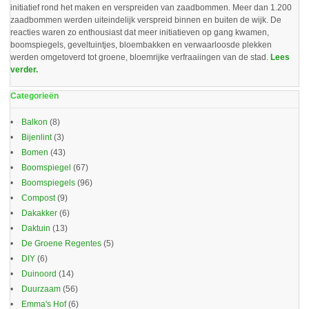
initiatief rond het maken en verspreiden van zaadbommen. Meer dan 1.200
zaadbommen werden uiteindelijk verspreid binnen en buiten de wijk. De
reacties waren zo enthousiast dat meer initiatieven op gang kwamen,
boomspiegels, geveltuintjes, bloembakken en verwaarloosde plekken
werden omgetoverd tot groene, bloemrijke verfraaiingen van de stad.
Lees
verder.
Categorieën
Balkon
(8)
Bijenlint
(3)
Bomen
(43)
Boomspiegel
(67)
Boomspiegels
(96)
Compost
(9)
Dakakker
(6)
Daktuin
(13)
De Groene Regentes
(5)
DIY
(6)
Duinoord
(14)
Duurzaam
(56)
Emma's Hof
(6)