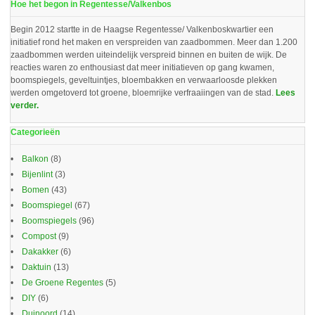
Hoe het begon in Regentesse/Valkenbos
Begin 2012 startte in de Haagse Regentesse/ Valkenboskwartier een
initiatief rond het maken en verspreiden van zaadbommen. Meer dan 1.200
zaadbommen werden uiteindelijk verspreid binnen en buiten de wijk. De
reacties waren zo enthousiast dat meer initiatieven op gang kwamen,
boomspiegels, geveltuintjes, bloembakken en verwaarloosde plekken
werden omgetoverd tot groene, bloemrijke verfraaiingen van de stad.
Lees
verder.
Categorieën
Balkon
(8)
Bijenlint
(3)
Bomen
(43)
Boomspiegel
(67)
Boomspiegels
(96)
Compost
(9)
Dakakker
(6)
Daktuin
(13)
De Groene Regentes
(5)
DIY
(6)
Duinoord
(14)