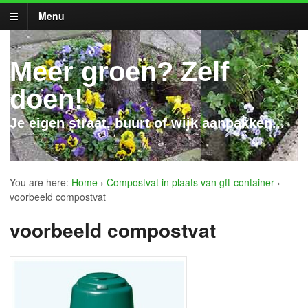
Menu
Meer groen? Zelf
doen!
Je eigen straat, buurt of wijk aanpakken...
You are here:
Home
›
Compostvat in plaats van gft-container
›
voorbeeld compostvat
voorbeeld compostvat