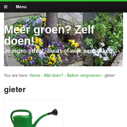
Menu
Meer groen? Zelf
doen!
Je eigen straat, buurt of wijk aanpakken...
You are here:
Home
›
Wat doen?
›
Balkon vergroenen
›
gieter
gieter