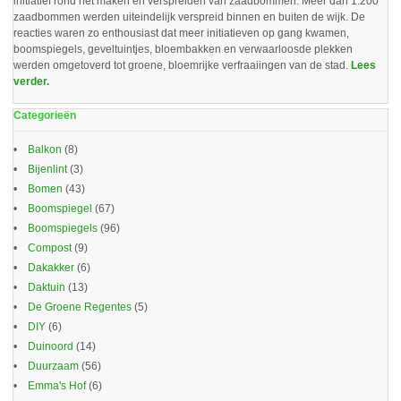
initiatief rond het maken en verspreiden van zaadbommen. Meer dan 1.200
zaadbommen werden uiteindelijk verspreid binnen en buiten de wijk. De
reacties waren zo enthousiast dat meer initiatieven op gang kwamen,
boomspiegels, geveltuintjes, bloembakken en verwaarloosde plekken
werden omgetoverd tot groene, bloemrijke verfraaiingen van de stad.
Lees
verder.
Categorieën
Balkon
(8)
Bijenlint
(3)
Bomen
(43)
Boomspiegel
(67)
Boomspiegels
(96)
Compost
(9)
Dakakker
(6)
Daktuin
(13)
De Groene Regentes
(5)
DIY
(6)
Duinoord
(14)
Duurzaam
(56)
Emma's Hof
(6)