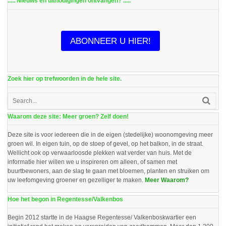
..... Nieuws en uitnodigingen ontvangen? .....
ABONNEER U HIER!
Zoek hier op trefwoorden in de hele site.
Waarom deze site: Meer groen? Zelf doen!
Deze site is voor iedereen die in de eigen (stedelijke) woonomgeving meer
groen wil. In eigen tuin, op de stoep of gevel, op het balkon, in de straat.
Wellicht ook op verwaarloosde plekken wat verder van huis. Met de
informatie hier willen we u inspireren om alleen, of samen met
buurtbewoners, aan de slag te gaan met bloemen, planten en struiken om
uw leefomgeving groener en gezelliger te maken.
Meer Waarom?
Hoe het begon in Regentesse/Valkenbos
Begin 2012 startte in de Haagse Regentesse/ Valkenboskwartier een