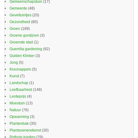
Gemeenschapstuin
(17)
Gemeente
(48)
Geveltuintjes
(20)
Gezondheid
(80)
Groen
(189)
Groene gordijnen
(3)
Groenste stad
(1)
Guerrilla gardening
(92)
Gulden Klinker
(3)
Jong
(5)
Kroonappels
(5)
Kunst
(7)
Landschap
(1)
Leefbaarheid
(148)
Lenteprijs
(4)
Moestuin
(13)
Natuur
(76)
Opwarming
(3)
Plantenbak
(30)
Plantsoenendienst
(30)
Pothole tuintjes
(29)