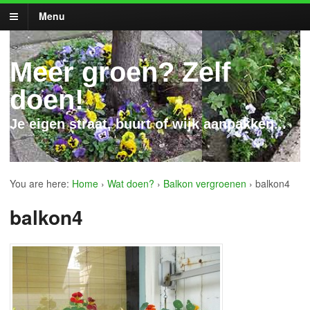
Menu
Meer groen? Zelf
doen!
Je eigen straat, buurt of wijk aanpakken...
You are here:
Home
›
Wat doen?
›
Balkon vergroenen
›
balkon4
balkon4