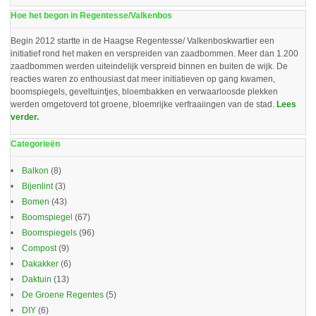
Hoe het begon in Regentesse/Valkenbos
Begin 2012 startte in de Haagse Regentesse/ Valkenboskwartier een
initiatief rond het maken en verspreiden van zaadbommen. Meer dan 1.200
zaadbommen werden uiteindelijk verspreid binnen en buiten de wijk. De
reacties waren zo enthousiast dat meer initiatieven op gang kwamen,
boomspiegels, geveltuintjes, bloembakken en verwaarloosde plekken
werden omgetoverd tot groene, bloemrijke verfraaiingen van de stad.
Lees
verder.
Categorieën
Balkon
(8)
Bijenlint
(3)
Bomen
(43)
Boomspiegel
(67)
Boomspiegels
(96)
Compost
(9)
Dakakker
(6)
Daktuin
(13)
De Groene Regentes
(5)
DIY
(6)