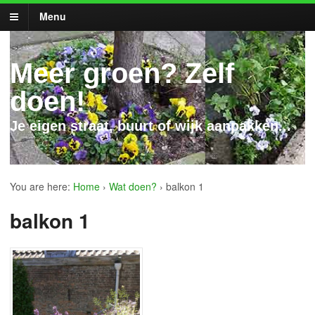
Menu
Meer groen? Zelf
doen!
Je eigen straat, buurt of wijk aanpakken...
You are here:
Home
›
Wat doen?
›
balkon 1
balkon 1