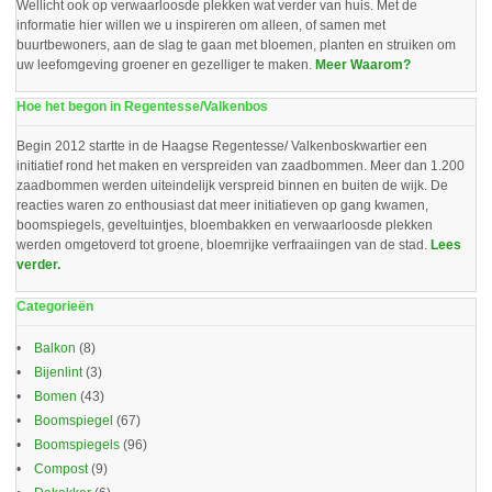
Wellicht ook op verwaarloosde plekken wat verder van huis. Met de
informatie hier willen we u inspireren om alleen, of samen met
buurtbewoners, aan de slag te gaan met bloemen, planten en struiken om
uw leefomgeving groener en gezelliger te maken.
Meer Waarom?
Hoe het begon in Regentesse/Valkenbos
Begin 2012 startte in de Haagse Regentesse/ Valkenboskwartier een
initiatief rond het maken en verspreiden van zaadbommen. Meer dan 1.200
zaadbommen werden uiteindelijk verspreid binnen en buiten de wijk. De
reacties waren zo enthousiast dat meer initiatieven op gang kwamen,
boomspiegels, geveltuintjes, bloembakken en verwaarloosde plekken
werden omgetoverd tot groene, bloemrijke verfraaiingen van de stad.
Lees
verder.
Categorieën
Balkon
(8)
Bijenlint
(3)
Bomen
(43)
Boomspiegel
(67)
Boomspiegels
(96)
Compost
(9)