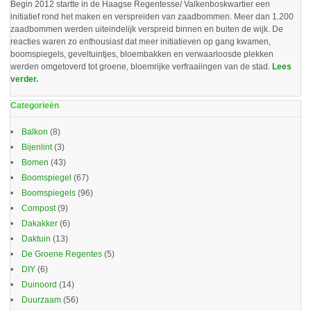
Begin 2012 startte in de Haagse Regentesse/ Valkenboskwartier een
initiatief rond het maken en verspreiden van zaadbommen. Meer dan 1.200
zaadbommen werden uiteindelijk verspreid binnen en buiten de wijk. De
reacties waren zo enthousiast dat meer initiatieven op gang kwamen,
boomspiegels, geveltuintjes, bloembakken en verwaarloosde plekken
werden omgetoverd tot groene, bloemrijke verfraaiingen van de stad.
Lees
verder.
Categorieën
Balkon
(8)
Bijenlint
(3)
Bomen
(43)
Boomspiegel
(67)
Boomspiegels
(96)
Compost
(9)
Dakakker
(6)
Daktuin
(13)
De Groene Regentes
(5)
DIY
(6)
Duinoord
(14)
Duurzaam
(56)