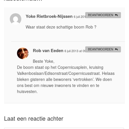
Yoke Rietbroek-Nijssen
BEANTWOORDEN
6 juli 2013 at 02:35
#
Waar staat deze schattige boom Rob ?
Rob van Eeden
BEANTWOORDEN
6 juli 2013 at 09:18
#
Beste Yoke,
De boom staat op het Copernicusplein, kruising
Valkenboslaan/Edisonstraat/Copernicusstraat. Helaas
bleken gisteren alle bewoners ‘vertrokken’. We doen
ons best om nieuwe inwoners te vinden en te
huisvesten.
Laat een reactie achter