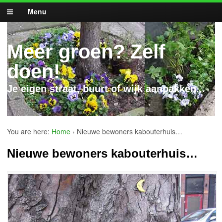
Menu
Meer groen? Zelf
doen!
Je eigen straat, buurt of wijk aanpakken...
You are here:
Home
›
Nieuwe bewoners kabouterhuis…
Nieuwe bewoners kabouterhuis…