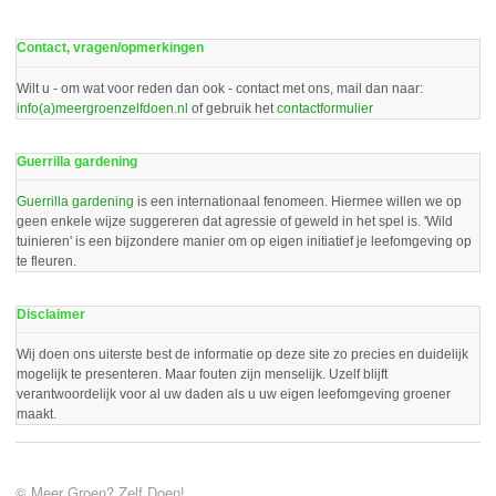
Contact, vragen/opmerkingen
Wilt u - om wat voor reden dan ook - contact met ons, mail dan naar:
info(a)meergroenzelfdoen.nl
of gebruik het
contactformulier
Guerrilla gardening
Guerrilla gardening
is een internationaal fenomeen. Hiermee willen we op
geen enkele wijze suggereren dat agressie of geweld in het spel is. 'Wild
tuinieren' is een bijzondere manier om op eigen initiatief je leefomgeving op
te fleuren.
Disclaimer
Wij doen ons uiterste best de informatie op deze site zo precies en duidelijk
mogelijk te presenteren. Maar fouten zijn menselijk. Uzelf blijft
verantwoordelijk voor al uw daden als u uw eigen leefomgeving groener
maakt.
© Meer Groen? Zelf Doen!