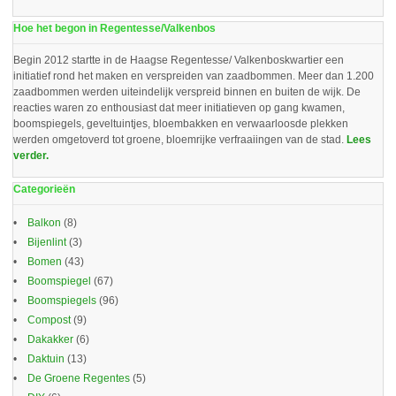
Hoe het begon in Regentesse/Valkenbos
Begin 2012 startte in de Haagse Regentesse/ Valkenboskwartier een
initiatief rond het maken en verspreiden van zaadbommen. Meer dan 1.200
zaadbommen werden uiteindelijk verspreid binnen en buiten de wijk. De
reacties waren zo enthousiast dat meer initiatieven op gang kwamen,
boomspiegels, geveltuintjes, bloembakken en verwaarloosde plekken
werden omgetoverd tot groene, bloemrijke verfraaiingen van de stad.
Lees
verder.
Categorieën
Balkon
(8)
Bijenlint
(3)
Bomen
(43)
Boomspiegel
(67)
Boomspiegels
(96)
Compost
(9)
Dakakker
(6)
Daktuin
(13)
De Groene Regentes
(5)