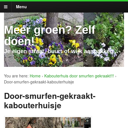
Menu
Meer groen? Zelf
doen!
Je eigen straat, buurt of wijk aanpakken...
You are here:
Home
›
Kabouterhuis door smurfen gekraakt!!!
›
Door-smurfen-gekraakt-kabouterhuisje
Door-smurfen-gekraakt-
kabouterhuisje