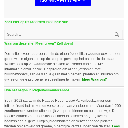
ABONNEER U HIER!
Zoek hier op trefwoorden in de hele site.
Waarom deze site: Meer groen? Zelf doen!
Deze site is voor iedereen die in de eigen (stedelijke) woonomgeving meer
groen wil. In eigen tuin, op de stoep of gevel, op het balkon, in de straat.
Wellicht ook op verwaarloosde plekken wat verder van huis. Met de
informatie hier willen we u inspireren om alleen, of samen met
buurtbewoners, aan de slag te gaan met bloemen, planten en struiken om
uw leefomgeving groener en gezelliger te maken.
Meer Waarom?
Hoe het begon in Regentesse/Valkenbos
Begin 2012 startte in de Haagse Regentesse/ Valkenboskwartier een
initiatief rond het maken en verspreiden van zaadbommen. Meer dan 1.200
zaadbommen werden uiteindelijk verspreid binnen en buiten de wijk. De
reacties waren zo enthousiast dat meer initiatieven op gang kwamen,
boomspiegels, geveltuintjes, bloembakken en verwaarloosde plekken
werden omgetoverd tot groene, bloemrijke verfraaiingen van de stad.
Lees