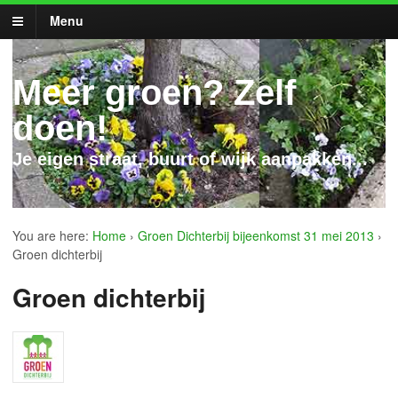
Menu
Meer groen? Zelf
doen!
Je eigen straat, buurt of wijk aanpakken...
You are here:
Home
›
Groen Dichterbij bijeenkomst 31 mei 2013
›
Groen dichterbij
Groen dichterbij