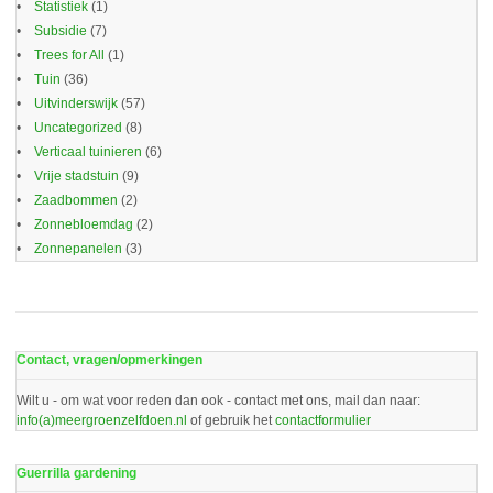
Statistiek
(1)
Subsidie
(7)
Trees for All
(1)
Tuin
(36)
Uitvinderswijk
(57)
Uncategorized
(8)
Verticaal tuinieren
(6)
Vrije stadstuin
(9)
Zaadbommen
(2)
Zonnebloemdag
(2)
Zonnepanelen
(3)
Contact, vragen/opmerkingen
Wilt u - om wat voor reden dan ook - contact met ons, mail dan naar:
info(a)meergroenzelfdoen.nl
of gebruik het
contactformulier
Guerrilla gardening