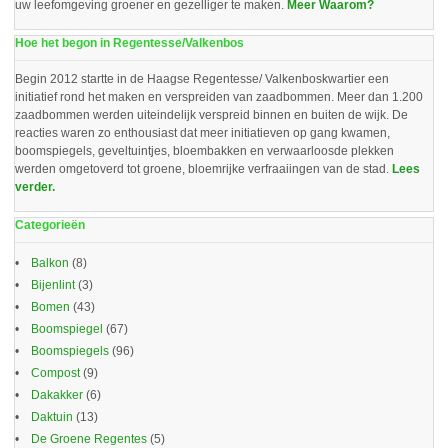
uw leefomgeving groener en gezelliger te maken.
Meer Waarom?
Hoe het begon in Regentesse/Valkenbos
Begin 2012 startte in de Haagse Regentesse/ Valkenboskwartier een
initiatief rond het maken en verspreiden van zaadbommen. Meer dan 1.200
zaadbommen werden uiteindelijk verspreid binnen en buiten de wijk. De
reacties waren zo enthousiast dat meer initiatieven op gang kwamen,
boomspiegels, geveltuintjes, bloembakken en verwaarloosde plekken
werden omgetoverd tot groene, bloemrijke verfraaiingen van de stad.
Lees
verder.
Categorieën
Balkon
(8)
Bijenlint
(3)
Bomen
(43)
Boomspiegel
(67)
Boomspiegels
(96)
Compost
(9)
Dakakker
(6)
Daktuin
(13)
De Groene Regentes
(5)