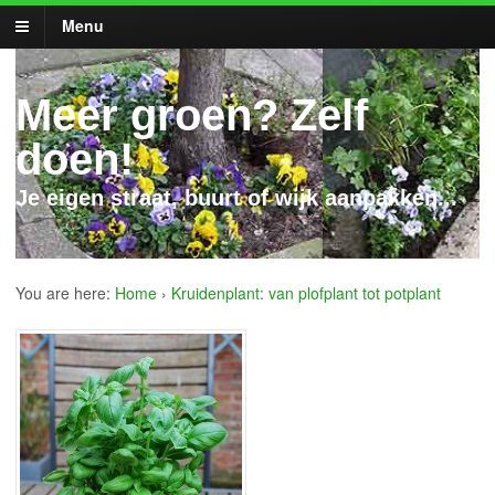
Menu
Meer groen? Zelf
doen!
Je eigen straat, buurt of wijk aanpakken...
You are here:
Home
›
Kruidenplant: van plofplant tot potplant