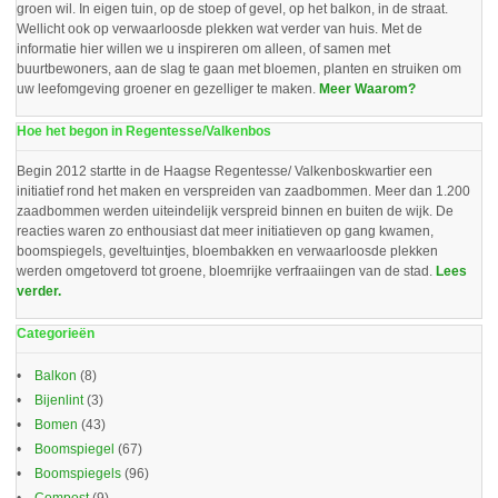
groen wil. In eigen tuin, op de stoep of gevel, op het balkon, in de straat.
Wellicht ook op verwaarloosde plekken wat verder van huis. Met de
informatie hier willen we u inspireren om alleen, of samen met
buurtbewoners, aan de slag te gaan met bloemen, planten en struiken om
uw leefomgeving groener en gezelliger te maken.
Meer Waarom?
Hoe het begon in Regentesse/Valkenbos
Begin 2012 startte in de Haagse Regentesse/ Valkenboskwartier een
initiatief rond het maken en verspreiden van zaadbommen. Meer dan 1.200
zaadbommen werden uiteindelijk verspreid binnen en buiten de wijk. De
reacties waren zo enthousiast dat meer initiatieven op gang kwamen,
boomspiegels, geveltuintjes, bloembakken en verwaarloosde plekken
werden omgetoverd tot groene, bloemrijke verfraaiingen van de stad.
Lees
verder.
Categorieën
Balkon
(8)
Bijenlint
(3)
Bomen
(43)
Boomspiegel
(67)
Boomspiegels
(96)