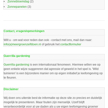
Zonnebloemdag
(2)
Zonnepanelen
(3)
Contact, vragen/opmerkingen
Wilt u - om wat voor reden dan ook - contact met ons, mail dan naar:
info(a)meergroenzelfdoen.nl
of gebruik het
contactformulier
Guerrilla gardening
Guerrilla gardening
is een internationaal fenomeen. Hiermee willen we op
geen enkele wijze suggereren dat agressie of geweld in het spel is. 'Wild
tuinieren' is een bijzondere manier om op eigen initiatief je leefomgeving op
te fleuren.
Disclaimer
Wij doen ons uiterste best de informatie op deze site zo precies en duidelijk
mogelijk te presenteren. Maar fouten zijn menselijk. Uzelf blijft
verantwoordelijk voor al uw daden als u uw eigen leefomgeving groener