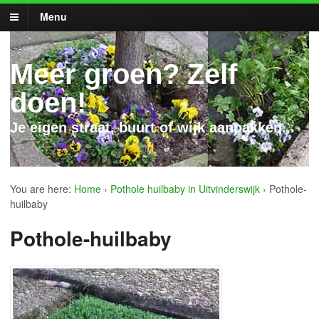
Menu
Meer groen? Zelf
doen!
Je eigen straat, buurt of wijk aanpakken...
You are here:
Home
›
Pothole huilbaby in Uitvinderswijk
›
Pothole-
huilbaby
Pothole-huilbaby