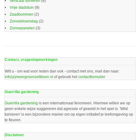
Verticaal tuinieren
(6)
Vrije stadstuin
(9)
Zaadbommen
(2)
Zonnebloemdag
(2)
Zonnepanelen
(3)
Contact, vragen/opmerkingen
Wilt u - om wat voor reden dan ook - contact met ons, mail dan naar:
info(a)meergroenzelfdoen.nl
of gebruik het
contactformulier
Guerrilla gardening
Guerrilla gardening
is een internationaal fenomeen. Hiermee willen we op
geen enkele wijze suggereren dat agressie of geweld in het spel is. 'Wild
tuinieren' is een bijzondere manier om op eigen initiatief je leefomgeving op
te fleuren.
Disclaimer