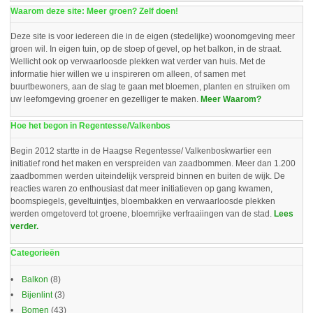
Waarom deze site: Meer groen? Zelf doen!
Deze site is voor iedereen die in de eigen (stedelijke) woonomgeving meer
groen wil. In eigen tuin, op de stoep of gevel, op het balkon, in de straat.
Wellicht ook op verwaarloosde plekken wat verder van huis. Met de
informatie hier willen we u inspireren om alleen, of samen met
buurtbewoners, aan de slag te gaan met bloemen, planten en struiken om
uw leefomgeving groener en gezelliger te maken.
Meer Waarom?
Hoe het begon in Regentesse/Valkenbos
Begin 2012 startte in de Haagse Regentesse/ Valkenboskwartier een
initiatief rond het maken en verspreiden van zaadbommen. Meer dan 1.200
zaadbommen werden uiteindelijk verspreid binnen en buiten de wijk. De
reacties waren zo enthousiast dat meer initiatieven op gang kwamen,
boomspiegels, geveltuintjes, bloembakken en verwaarloosde plekken
werden omgetoverd tot groene, bloemrijke verfraaiingen van de stad.
Lees
verder.
Categorieën
Balkon
(8)
Bijenlint
(3)
Bomen
(43)