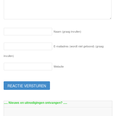
Naam
(graag invullen)
E-mailadres (wordt niet getoond)
(graag
invullen)
Website
..... Nieuws en uitnodigingen ontvangen? .....