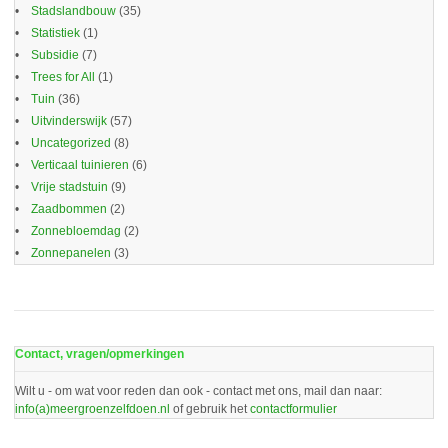
Stadslandbouw
(35)
Statistiek
(1)
Subsidie
(7)
Trees for All
(1)
Tuin
(36)
Uitvinderswijk
(57)
Uncategorized
(8)
Verticaal tuinieren
(6)
Vrije stadstuin
(9)
Zaadbommen
(2)
Zonnebloemdag
(2)
Zonnepanelen
(3)
Contact, vragen/opmerkingen
Wilt u - om wat voor reden dan ook - contact met ons, mail dan naar:
info(a)meergroenzelfdoen.nl
of gebruik het
contactformulier