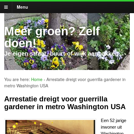
Menu
Meer groen? Zelf
doen!
Je eigen straat, buurt of wijk aanpakken...
You are here:
Home
›
Arrestatie dreigt voor guerrilla gardener in
metro Washington USA
Arrestatie dreigt voor guerrilla
gardener in metro Washington USA
Een 52 jarige
inwoner uit
Washington