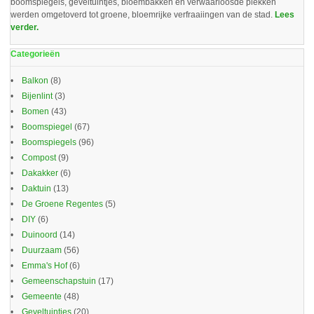
boomspiegels, geveltuintjes, bloembakken en verwaarloosde plekken
werden omgetoverd tot groene, bloemrijke verfraaiingen van de stad.
Lees
verder.
Categorieën
Balkon
(8)
Bijenlint
(3)
Bomen
(43)
Boomspiegel
(67)
Boomspiegels
(96)
Compost
(9)
Dakakker
(6)
Daktuin
(13)
De Groene Regentes
(5)
DIY
(6)
Duinoord
(14)
Duurzaam
(56)
Emma's Hof
(6)
Gemeenschapstuin
(17)
Gemeente
(48)
Geveltuintjes
(20)