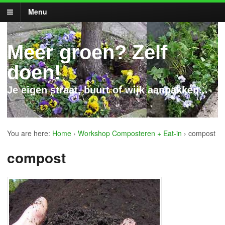
Menu
Meer groen? Zelf
doen!
Je eigen straat, buurt of wijk aanpakken...
You are here:
Home
›
Workshop Composteren + Eat-in
›
compost
compost