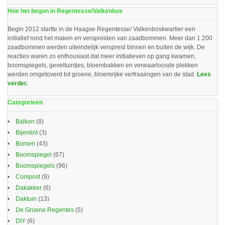
Hoe het begon in Regentesse/Valkenbos
Begin 2012 startte in de Haagse Regentesse/ Valkenboskwartier een
initiatief rond het maken en verspreiden van zaadbommen. Meer dan 1.200
zaadbommen werden uiteindelijk verspreid binnen en buiten de wijk. De
reacties waren zo enthousiast dat meer initiatieven op gang kwamen,
boomspiegels, geveltuintjes, bloembakken en verwaarloosde plekken
werden omgetoverd tot groene, bloemrijke verfraaiingen van de stad.
Lees
verder.
Categorieën
Balkon
(8)
Bijenlint
(3)
Bomen
(43)
Boomspiegel
(67)
Boomspiegels
(96)
Compost
(9)
Dakakker
(6)
Daktuin
(13)
De Groene Regentes
(5)
DIY
(6)