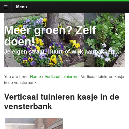
Menu
Meer groen? Zelf
doen!
Je eigen straat, buurt of wijk aanpakken...
You are here:
Home
›
Verticaal tuinieren
›
Verticaal tuinieren kasje
in de vensterbank
Verticaal tuinieren kasje in de
vensterbank