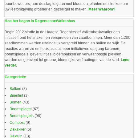
buurtbewoners, aan de slag te gaan met bloemen, planten en struiken om
uw leefomgeving groener en gezelliger te maken.
Meer Waarom?
Hoe het begon in Regentesse/Valkenbos
Begin 2012 startte in de Haagse Regentesse/ Valkenboskwartier een
initiatief rond het maken en verspreiden van zaadbommen. Meer dan 1.200
zaadbommen werden uiteindelijk verspreid binnen en buiten de wijk. De
reacties waren zo enthousiast dat meer initiatieven op gang kwamen,
boomspiegels, geveltuintjes, bloembakken en verwaarloosde plekken
werden omgetoverd tot groene, bloemrijke verfraaiingen van de stad.
Lees
verder.
Categorieën
Balkon
(8)
Bijenlint
(3)
Bomen
(43)
Boomspiegel
(67)
Boomspiegels
(96)
Compost
(9)
Dakakker
(6)
Daktuin
(13)