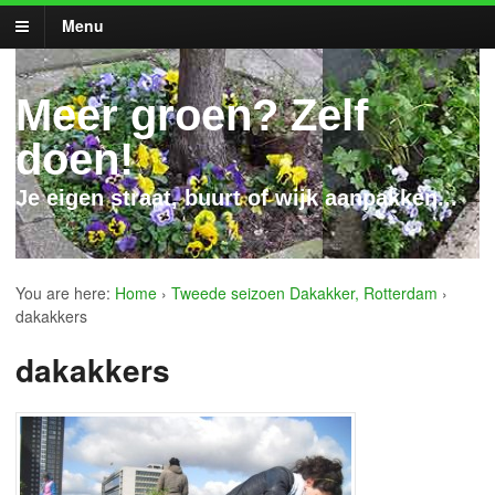
Menu
Meer groen? Zelf
doen!
Je eigen straat, buurt of wijk aanpakken...
You are here:
Home
›
Tweede seizoen Dakakker, Rotterdam
›
dakakkers
dakakkers