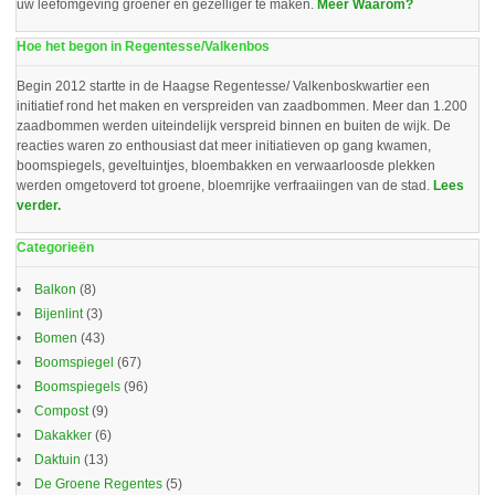
uw leefomgeving groener en gezelliger te maken.
Meer Waarom?
Hoe het begon in Regentesse/Valkenbos
Begin 2012 startte in de Haagse Regentesse/ Valkenboskwartier een
initiatief rond het maken en verspreiden van zaadbommen. Meer dan 1.200
zaadbommen werden uiteindelijk verspreid binnen en buiten de wijk. De
reacties waren zo enthousiast dat meer initiatieven op gang kwamen,
boomspiegels, geveltuintjes, bloembakken en verwaarloosde plekken
werden omgetoverd tot groene, bloemrijke verfraaiingen van de stad.
Lees
verder.
Categorieën
Balkon
(8)
Bijenlint
(3)
Bomen
(43)
Boomspiegel
(67)
Boomspiegels
(96)
Compost
(9)
Dakakker
(6)
Daktuin
(13)
De Groene Regentes
(5)