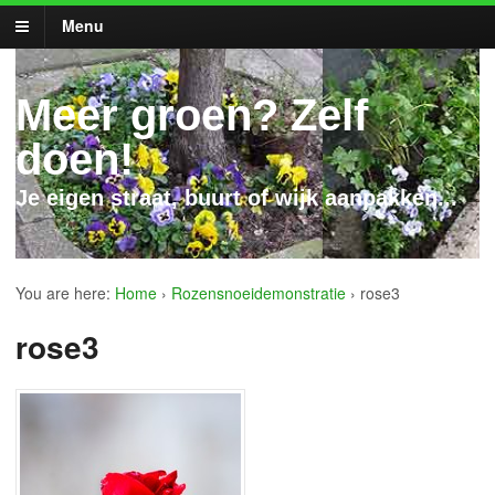
Menu
Meer groen? Zelf
doen!
Je eigen straat, buurt of wijk aanpakken...
You are here:
Home
›
Rozensnoeidemonstratie
›
rose3
rose3