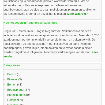
Wellicht ook op verwaarloosde plekken wat verder van huis. Met de
informatie hier willen we u inspireren om alleen, of samen met
buurtbewoners, aan de slag te gaan met bloemen, planten en struiken om
uw leefomgeving groener en gezelliger te maken.
Meer Waarom?
Hoe het begon in Regentesse/Valkenbos
Begin 2012 startte in de Haagse Regentesse/ Valkenboskwartier een
initiatief rond het maken en verspreiden van zaadbommen. Meer dan 1.200
zaadbommen werden uiteindelijk verspreid binnen en buiten de wijk. De
reacties waren zo enthousiast dat meer initiatieven op gang kwamen,
boomspiegels, geveltuintjes, bloembakken en verwaarloosde plekken
werden omgetoverd tot groene, bloemrijke verfraaiingen van de stad.
Lees
verder.
Categorieën
Balkon
(8)
Bijenlint
(3)
Bomen
(43)
Boomspiegel
(67)
Boomspiegels
(96)
Compost
(9)