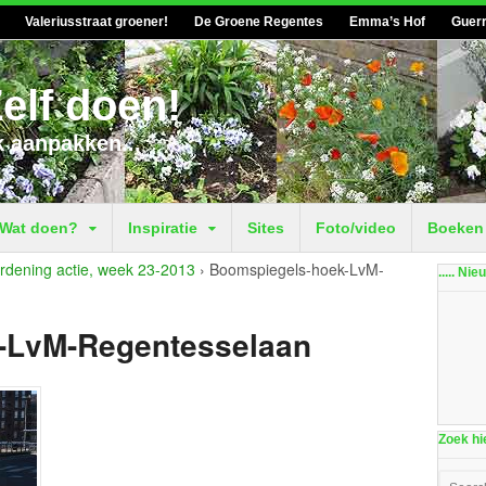
Valeriusstraat groener!
De Groene Regentes
Emma’s Hof
Guerr
elf doen!
k aanpakken...
Wat doen?
Inspiratie
Sites
Foto/video
Boeken
rdening actie, week 23-2013
›
Boomspiegels-hoek-LvM-
..... Ni
-LvM-Regentesselaan
Zoek hie