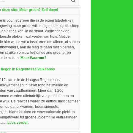
deze site: Meer groen? Zelf doen!
e is voor iedereen die in de eigen (stedelijke)
eving meer groen wil. In eigen tuin, op de stoep
, op het balkon, in de straat. Wellicht ook op
loosde plekken wat verder van huis. Met de
ie hier willen we u inspireren om alleen, of samen
rtbewoners, aan de slag te gaan met bloemen,
 en struiken om uw leefomgeving groener en
ger te maken.
Meer Waarom?
 begon in Regentesse/Valkenbos
012 startte in de Haagse Regentesse/
skwartier een initiatief rond het maken en
iden van zaadbommen. Meer dan 1.200
men werden uiteindelijk verspreid binnen en
e wijk. De reacties waren zo enthousiast dat meer
ieven op gang kwamen, boomspiegels,
intjes, bloembakken en verwaarloosde plekken
omgetoverd tot groene, bloemrijke verfraaiingen
stad.
Lees verder.