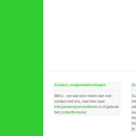
Contact, vragen/opmerkingen
Gu
Wilt u - om wat voor reden dan ook -
Gu
contact met ons, mail dan naar:
in
info(a)meergroenzelfdoen.nl
of gebruik
wi
het
contactformulier
su
he
bi
je