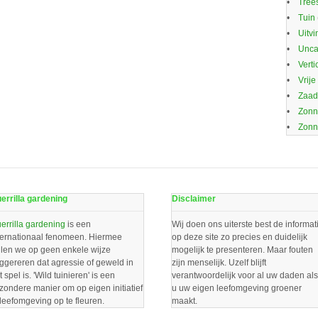
Trees
Tuin
Uitvi
Unca
Verti
Vrije
Zaa
Zonn
Zonn
errilla gardening
Disclaimer
errilla gardening
is een
Wij doen ons uiterste best de informat
ternationaal fenomeen. Hiermee
op deze site zo precies en duidelijk
llen we op geen enkele wijze
mogelijk te presenteren. Maar fouten
ggereren dat agressie of geweld in
zijn menselijk. Uzelf blijft
t spel is. 'Wild tuinieren' is een
verantwoordelijk voor al uw daden als
jzondere manier om op eigen initiatief
u uw eigen leefomgeving groener
 leefomgeving op te fleuren.
maakt.