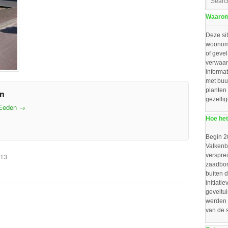
Waarom 
Deze sit
woonomg
of gevel
verwaar
informat
met buu
planten
en
gezelli
 Eeden
→
Hoe het
Begin 2
Valkenbo
verspre
013
zaadbom
buiten d
initiat
geveltu
werden 
van de 