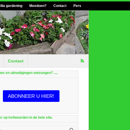
illa gardening
Meedoen?
Contact
Pers
Contact
euws en uitnodigingen ontvangen? .....
ABONNEER U HIER!
r op trefwoorden in de hele site.