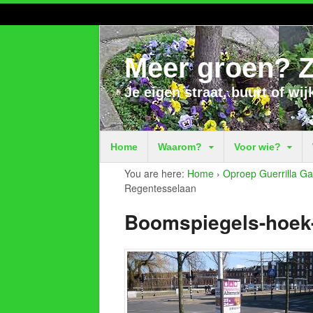
Meer groen? Z
Je eigen straat, buurt of wij
Home
Waarom?
Voor wie?
You are here:
Home
›
Oproep Guerrilla Ga
Regentesselaan
Boomspiegels-hoek