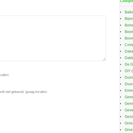
Catego
Balk
Bijen
Bom
Boom
Boom
Comp
Daka
Dakt
De G
DIY
(
vullen)
Duin
Duu
Emma
rdt niet getoond)
(graag invullen)
Geme
Gem
Gevel
Gezo
Groe
Groe