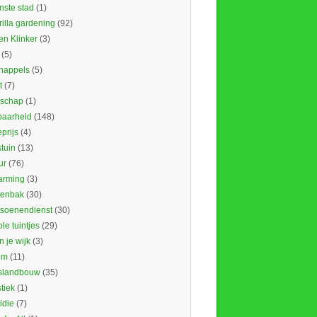
nste stad
(1)
illa gardening
(92)
en Klinker
(3)
(5)
nappels
(5)
t
(7)
schap
(1)
baarheid
(148)
prijs
(4)
tuin
(13)
ur
(76)
rming
(3)
tenbak
(30)
tsoenendienst
(30)
le tuintjes
(29)
in je wijk
(3)
um
(11)
slandbouw
(35)
stiek
(1)
idie
(7)