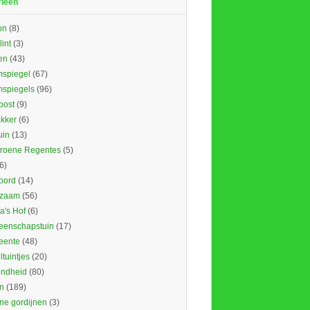
rieën
on
(8)
lint
(3)
en
(43)
spiegel
(67)
spiegels
(96)
ost
(9)
kker
(6)
uin
(13)
roene Regentes
(5)
6)
oord
(14)
rzaam
(56)
's Hof
(6)
enschapstuin
(17)
eente
(48)
tuintjes
(20)
ndheid
(80)
n
(189)
ne gordijnen
(3)