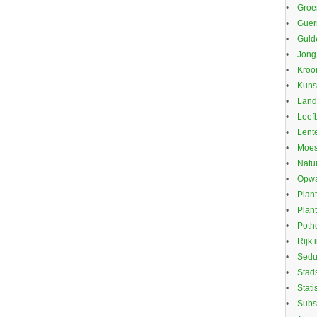
Groe
Guerr
Guld
Jong
Kroo
Kuns
Land
Leef
Lente
Moes
Natu
Opwa
Plan
Plan
Potho
Rijk 
Sed
Stad
Stati
Subs