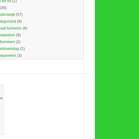
 for All
(1)
(36)
nderswijk
(57)
tegorized
(8)
caal tuinieren
(6)
 stadstuin
(9)
dbommen
(2)
ebloemdag
(2)
epanelen
(3)
ie