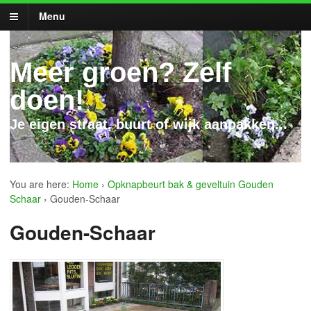
Menu
Meer groen? Zelf
doen!
Je eigen straat, buurt of wijk aanpakken...
You are here:
Home
›
Opknapbeurt bak & geveltuin Gouden
Schaar
›
Gouden-Schaar
Gouden-Schaar