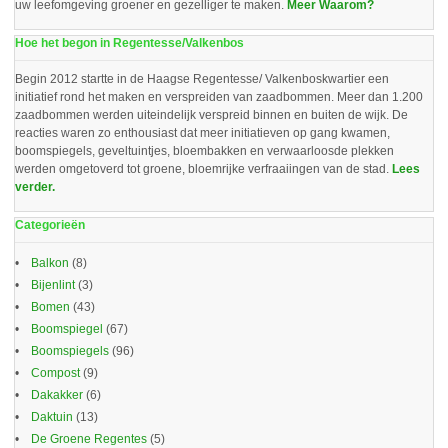
uw leefomgeving groener en gezelliger te maken.
Meer Waarom?
Hoe het begon in Regentesse/Valkenbos
Begin 2012 startte in de Haagse Regentesse/ Valkenboskwartier een
initiatief rond het maken en verspreiden van zaadbommen. Meer dan 1.200
zaadbommen werden uiteindelijk verspreid binnen en buiten de wijk. De
reacties waren zo enthousiast dat meer initiatieven op gang kwamen,
boomspiegels, geveltuintjes, bloembakken en verwaarloosde plekken
werden omgetoverd tot groene, bloemrijke verfraaiingen van de stad.
Lees
verder.
Categorieën
Balkon
(8)
Bijenlint
(3)
Bomen
(43)
Boomspiegel
(67)
Boomspiegels
(96)
Compost
(9)
Dakakker
(6)
Daktuin
(13)
De Groene Regentes
(5)