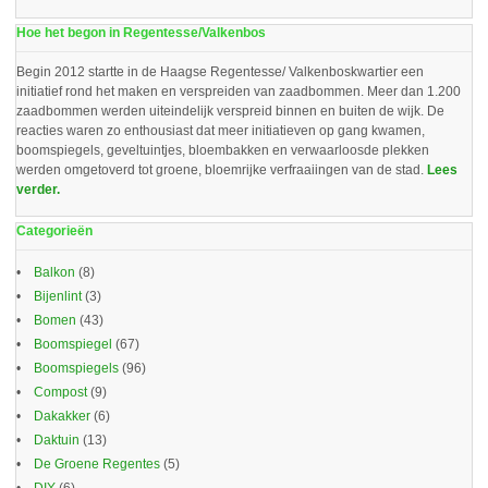
Hoe het begon in Regentesse/Valkenbos
Begin 2012 startte in de Haagse Regentesse/ Valkenboskwartier een
initiatief rond het maken en verspreiden van zaadbommen. Meer dan 1.200
zaadbommen werden uiteindelijk verspreid binnen en buiten de wijk. De
reacties waren zo enthousiast dat meer initiatieven op gang kwamen,
boomspiegels, geveltuintjes, bloembakken en verwaarloosde plekken
werden omgetoverd tot groene, bloemrijke verfraaiingen van de stad.
Lees
verder.
Categorieën
Balkon
(8)
Bijenlint
(3)
Bomen
(43)
Boomspiegel
(67)
Boomspiegels
(96)
Compost
(9)
Dakakker
(6)
Daktuin
(13)
De Groene Regentes
(5)