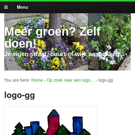
Menu
Meer groen? Zelf
doen!
Je eigen straat, buurt of wijk aanpakken...
You are here:
Home
›
Op zoek naar een logo…
›
logo-gg
logo-gg