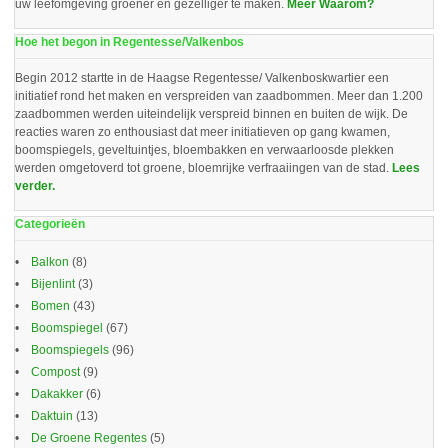
uw leefomgeving groener en gezelliger te maken.
Meer Waarom?
Hoe het begon in Regentesse/Valkenbos
Begin 2012 startte in de Haagse Regentesse/ Valkenboskwartier een
initiatief rond het maken en verspreiden van zaadbommen. Meer dan 1.200
zaadbommen werden uiteindelijk verspreid binnen en buiten de wijk. De
reacties waren zo enthousiast dat meer initiatieven op gang kwamen,
boomspiegels, geveltuintjes, bloembakken en verwaarloosde plekken
werden omgetoverd tot groene, bloemrijke verfraaiingen van de stad.
Lees
verder.
Categorieën
Balkon
(8)
Bijenlint
(3)
Bomen
(43)
Boomspiegel
(67)
Boomspiegels
(96)
Compost
(9)
Dakakker
(6)
Daktuin
(13)
De Groene Regentes
(5)