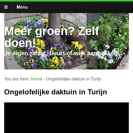
Menu
Meer groen? Zelf
doen!
Je eigen straat, buurt of wijk aanpakken...
You are here:
Home
›
Ongelofelijke daktuin in Turijn
Ongelofelijke daktuin in Turijn