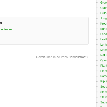
Groe
Guerr
Guld
Jong
en
Kroo
 Eeden
→
Kuns
Land
Leef
Lente
Moes
Natu
Geveltuinen in de Prins Hendrikstraat
Opwa
Plan
Plan
Potho
Rijk 
Sed
Stad
Stati
Subs