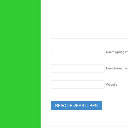
Naam
(graag in
E-mailadres (wo
Website