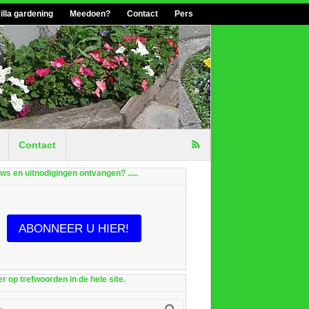
illa gardening
Meedoen?
Contact
Pers
Contact
euws en uitnodigingen ontvangen? .....
ABONNEER U HIER!
r op trefwoorden in de hele site.