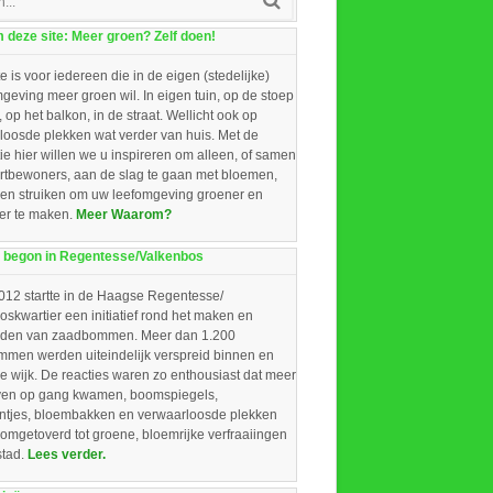
deze site: Meer groen? Zelf doen!
e is voor iedereen die in de eigen (stedelijke)
eving meer groen wil. In eigen tuin, op de stoep
, op het balkon, in de straat. Wellicht ook op
loosde plekken wat verder van huis. Met de
ie hier willen we u inspireren om alleen, of samen
rtbewoners, aan de slag te gaan met bloemen,
 en struiken om uw leefomgeving groener en
ger te maken.
Meer Waarom?
 begon in Regentesse/Valkenbos
012 startte in de Haagse Regentesse/
skwartier een initiatief rond het maken en
iden van zaadbommen. Meer dan 1.200
men werden uiteindelijk verspreid binnen en
e wijk. De reacties waren zo enthousiast dat meer
ieven op gang kwamen, boomspiegels,
intjes, bloembakken en verwaarloosde plekken
omgetoverd tot groene, bloemrijke verfraaiingen
stad.
Lees verder.