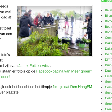
Catego
teeds
Balk
we wel
Bijen
 dag af
Bom
Boom
 toilet
Boom
van een
Comp
n
Daka
Dakt
 foto’s
De G
dit
DIY
(
ikel zijn van
Jacek Futiakiewicz
.
Duin
 staan er foto’s op de
Facebookpagina van Meer groen?
Duu
f doen!
Emma
Geme
ijk ook het bericht en het filmpje
filmpje dat Den HaagFM
Gem
ver plaatste.
Gevel
Gezo
Groe
Groe