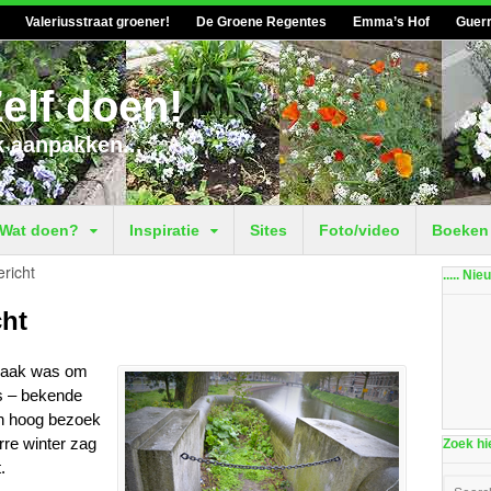
Valeriusstraat groener!
De Groene Regentes
Emma’s Hof
Guerr
elf doen!
k aanpakken...
Wat doen?
Inspiratie
Sites
Foto/video
Boeken
richt
..... Ni
cht
praak was om
ls – bekende
van hoog bezoek
rre winter zag
Zoek hie
.