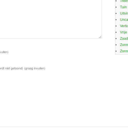
Trees
Tuin
Uitvi
Unca
Verti
Vrije
Zaa
Zonn
Zonn
vullen)
rdt niet getoond)
(graag invullen)