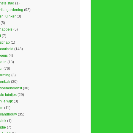
nste stad
(1)
illa gardening
(92)
en Klinker
(3)
(5)
nappels
(5)
t
(7)
schap
(1)
baarheid
(148)
prijs
(4)
tuin
(13)
ur
(76)
rming
(3)
tenbak
(30)
tsoenendienst
(30)
le tuintjes
(29)
in je wijk
(3)
um
(11)
slandbouw
(35)
stiek
(1)
idie
(7)