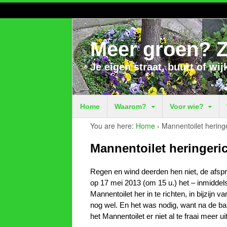
Meer groen? Z
Je eigen straat, buurt of wij
Home
Waarom?
Voor wie?
You are here:
Home
›
Mannentoilet heringe
Mannentoilet heringeri
Regen en wind deerden hen niet, de afs
op 17 mei 2013 (om 15 u.) het – inmidde
Mannentoilet her in te richten, in bijzijn 
nog wel. En het was nodig, want na de ba
het Mannentoilet er niet al te fraai meer uit