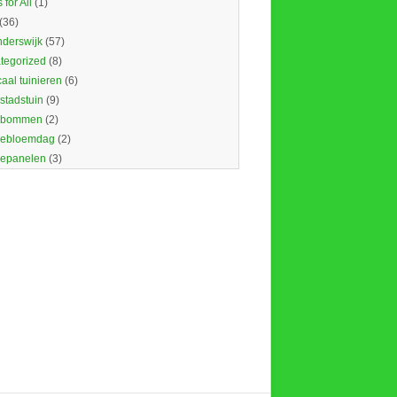
 for All
(1)
(36)
nderswijk
(57)
tegorized
(8)
caal tuinieren
(6)
 stadstuin
(9)
dbommen
(2)
ebloemdag
(2)
epanelen
(3)