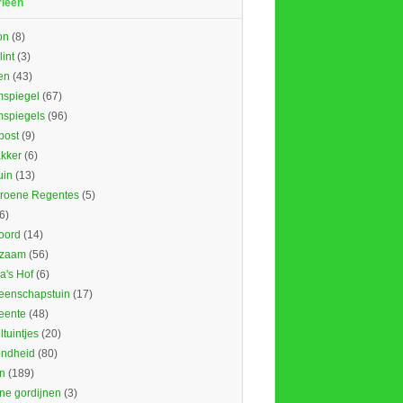
rieën
on
(8)
lint
(3)
en
(43)
spiegel
(67)
spiegels
(96)
ost
(9)
kker
(6)
uin
(13)
roene Regentes
(5)
6)
oord
(14)
rzaam
(56)
's Hof
(6)
enschapstuin
(17)
eente
(48)
tuintjes
(20)
ndheid
(80)
n
(189)
ne gordijnen
(3)