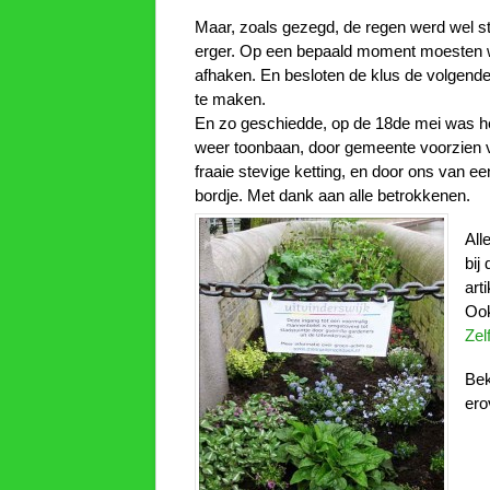
Maar, zoals gezegd, de regen werd wel s
erger. Op een bepaald moment moesten 
afhaken. En besloten de klus de volgende
te maken.
En zo geschiedde, op de 18de mei was het
weer toonbaan, door gemeente voorzien 
fraaie stevige ketting, en door ons van ee
bordje. Met dank aan alle betrokkenen.
Alle
bij 
art
Ook
Zel
Bek
ero