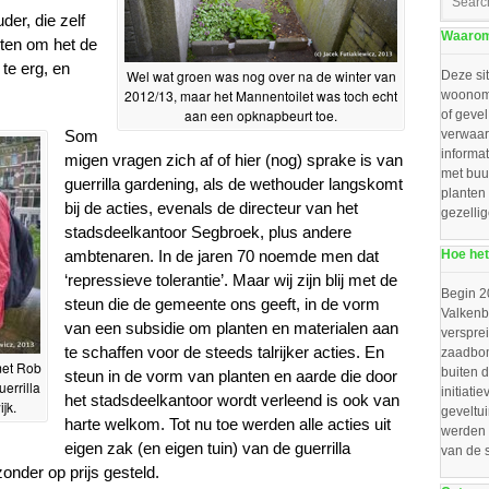
er, die zelf
Waarom 
ten om het de
te erg, en
Wel wat groen was nog over na de winter van
Deze sit
2012/13, maar het Mannentoilet was toch echt
woonomg
aan een opknapbeurt toe.
of gevel
Som
verwaar
informat
migen vragen zich af of hier (nog) sprake is van
met buu
guerrilla gardening, als de wethouder langskomt
planten
bij de acties, evenals de directeur van het
gezelli
stadsdeelkantoor Segbroek, plus andere
ambtenaren. In de jaren 70 noemde men dat
Hoe het
‘repressieve tolerantie’. Maar wij zijn blij met de
Begin 2
steun die de gemeente ons geeft, in de vorm
Valkenbo
van een subsidie om planten en materialen aan
verspre
te schaffen voor de steeds talrijker acties. En
zaadbom
met Rob
buiten d
steun in de vorm van planten en aarde die door
errilla
initiat
het stadsdeelkantoor wordt verleend is ook van
jk.
geveltu
harte welkom. Tot nu toe werden alle acties uit
werden 
eigen zak (en eigen tuin) van de guerrilla
van de 
onder op prijs gesteld.