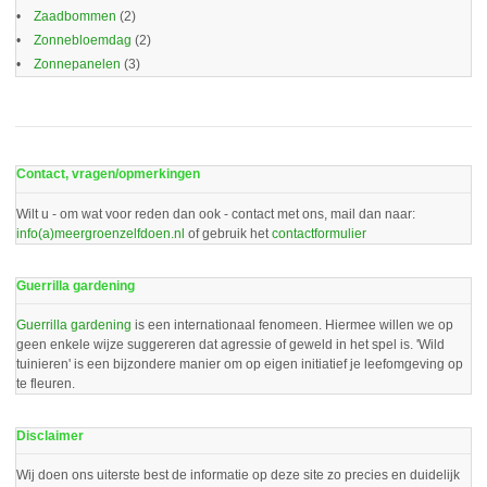
Zaadbommen
(2)
Zonnebloemdag
(2)
Zonnepanelen
(3)
Contact, vragen/opmerkingen
Wilt u - om wat voor reden dan ook - contact met ons, mail dan naar:
info(a)meergroenzelfdoen.nl
of gebruik het
contactformulier
Guerrilla gardening
Guerrilla gardening
is een internationaal fenomeen. Hiermee willen we op
geen enkele wijze suggereren dat agressie of geweld in het spel is. 'Wild
tuinieren' is een bijzondere manier om op eigen initiatief je leefomgeving op
te fleuren.
Disclaimer
Wij doen ons uiterste best de informatie op deze site zo precies en duidelijk