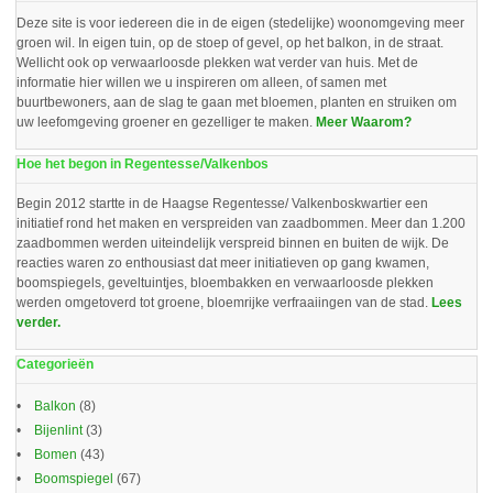
Deze site is voor iedereen die in de eigen (stedelijke) woonomgeving meer
groen wil. In eigen tuin, op de stoep of gevel, op het balkon, in de straat.
Wellicht ook op verwaarloosde plekken wat verder van huis. Met de
informatie hier willen we u inspireren om alleen, of samen met
buurtbewoners, aan de slag te gaan met bloemen, planten en struiken om
uw leefomgeving groener en gezelliger te maken.
Meer Waarom?
Hoe het begon in Regentesse/Valkenbos
Begin 2012 startte in de Haagse Regentesse/ Valkenboskwartier een
initiatief rond het maken en verspreiden van zaadbommen. Meer dan 1.200
zaadbommen werden uiteindelijk verspreid binnen en buiten de wijk. De
reacties waren zo enthousiast dat meer initiatieven op gang kwamen,
boomspiegels, geveltuintjes, bloembakken en verwaarloosde plekken
werden omgetoverd tot groene, bloemrijke verfraaiingen van de stad.
Lees
verder.
Categorieën
Balkon
(8)
Bijenlint
(3)
Bomen
(43)
Boomspiegel
(67)