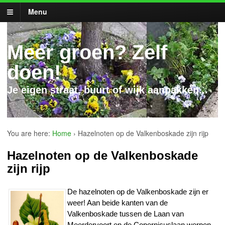
Menu
Meer groen? Zelf
doen!
Je eigen straat, buurt of wijk aanpakken...
You are here:
Home
›
Hazelnoten op de Valkenboskade zijn rijp
Hazelnoten op de Valkenboskade
zijn rijp
De hazelnoten op de Valkenboskade zijn er
weer! Aan beide kanten van de
Valkenboskade tussen de Laan van
Meerdervoort en de Copernicuslaan werpen