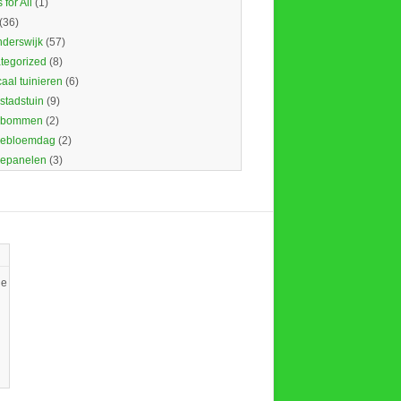
 for All
(1)
(36)
nderswijk
(57)
tegorized
(8)
caal tuinieren
(6)
 stadstuin
(9)
dbommen
(2)
ebloemdag
(2)
epanelen
(3)
ie