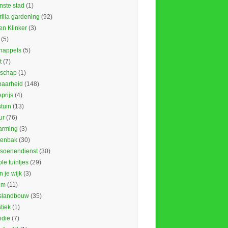
nste stad
(1)
illa gardening
(92)
en Klinker
(3)
(5)
nappels
(5)
t
(7)
schap
(1)
baarheid
(148)
prijs
(4)
tuin
(13)
ur
(76)
rming
(3)
tenbak
(30)
tsoenendienst
(30)
le tuintjes
(29)
in je wijk
(3)
um
(11)
slandbouw
(35)
stiek
(1)
idie
(7)