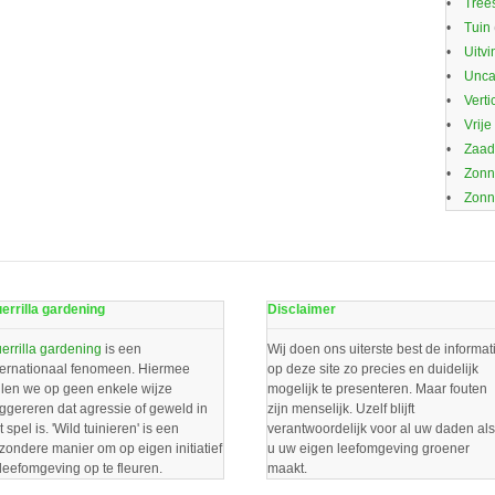
Trees
Tuin
Uitvi
Unca
Verti
Vrije
Zaa
Zonn
Zonn
errilla gardening
Disclaimer
errilla gardening
is een
Wij doen ons uiterste best de informat
ternationaal fenomeen. Hiermee
op deze site zo precies en duidelijk
llen we op geen enkele wijze
mogelijk te presenteren. Maar fouten
ggereren dat agressie of geweld in
zijn menselijk. Uzelf blijft
t spel is. 'Wild tuinieren' is een
verantwoordelijk voor al uw daden als
jzondere manier om op eigen initiatief
u uw eigen leefomgeving groener
 leefomgeving op te fleuren.
maakt.