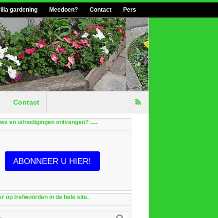
illa gardening
Meedoen?
Contact
Pers
Contact
euws en uitnodigingen ontvangen? .....
ABONNEER U HIER!
r op trefwoorden in de hele site.