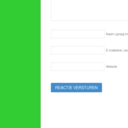
Naam
(graag in
E-mailadres (wo
Website