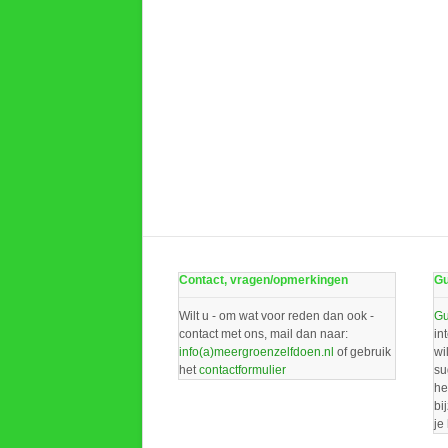
Contact, vragen/opmerkingen
Gu
Wilt u - om wat voor reden dan ook -
Gu
contact met ons, mail dan naar:
in
info(a)meergroenzelfdoen.nl
of gebruik
wi
het
contactformulier
su
he
bi
je