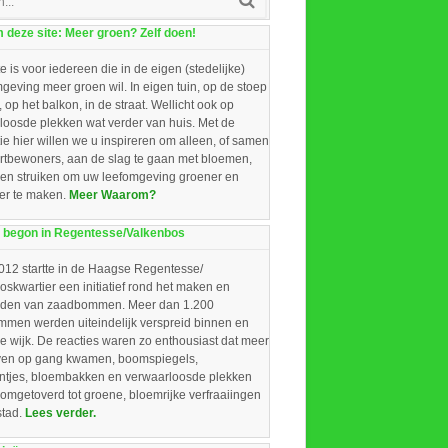
deze site: Meer groen? Zelf doen!
e is voor iedereen die in de eigen (stedelijke)
eving meer groen wil. In eigen tuin, op de stoep
, op het balkon, in de straat. Wellicht ook op
loosde plekken wat verder van huis. Met de
ie hier willen we u inspireren om alleen, of samen
rtbewoners, aan de slag te gaan met bloemen,
 en struiken om uw leefomgeving groener en
ger te maken.
Meer Waarom?
 begon in Regentesse/Valkenbos
012 startte in de Haagse Regentesse/
skwartier een initiatief rond het maken en
iden van zaadbommen. Meer dan 1.200
men werden uiteindelijk verspreid binnen en
e wijk. De reacties waren zo enthousiast dat meer
ieven op gang kwamen, boomspiegels,
intjes, bloembakken en verwaarloosde plekken
omgetoverd tot groene, bloemrijke verfraaiingen
stad.
Lees verder.