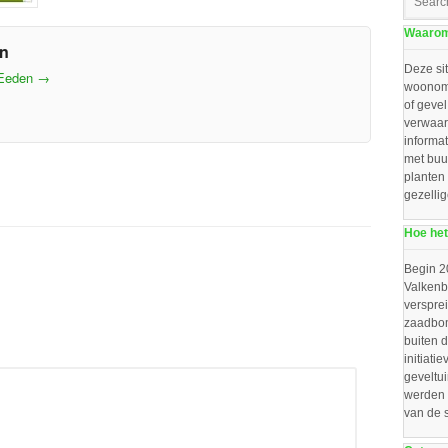
Waarom 
en
Deze sit
 Eeden
→
woonomg
of gevel
verwaar
informat
met buu
planten
gezelli
Hoe het
Begin 2
Valkenbo
verspre
zaadbom
buiten d
initiat
geveltu
werden 
van de 