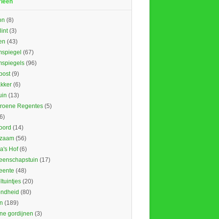
rieën
on
(8)
lint
(3)
en
(43)
spiegel
(67)
spiegels
(96)
ost
(9)
kker
(6)
uin
(13)
roene Regentes
(5)
6)
oord
(14)
rzaam
(56)
's Hof
(6)
enschapstuin
(17)
eente
(48)
tuintjes
(20)
ndheid
(80)
n
(189)
ne gordijnen
(3)