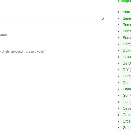
Catego
Balk
Bijen
Bom
Boom
vullen)
Boom
Comp
Daka
rdt niet getoond)
(graag invullen)
Dakt
De G
DIY
(
Duin
Duu
Emma
Geme
Gem
Gevel
Gezo
Groe
Groe