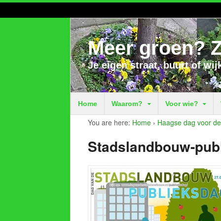
Meer groen? Z
Je eigen straat, buurt of wij
Home
Waarom?
Voor wie?
You are here:
Home
›
Haagse dag voor de
Stadslandbouw-pub