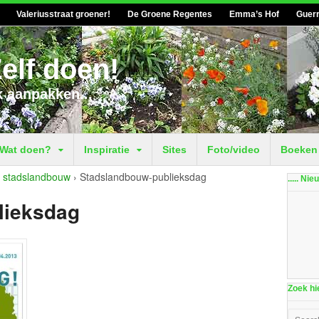
Valeriusstraat groener!
De Groene Regentes
Emma’s Hof
Guerr
elf doen!
k aanpakken...
Wat doen?
Inspiratie
Sites
Foto/video
Boeken
 stadslandbouw
›
Stadslandbouw-publieksdag
..... Ni
lieksdag
Zoek hie