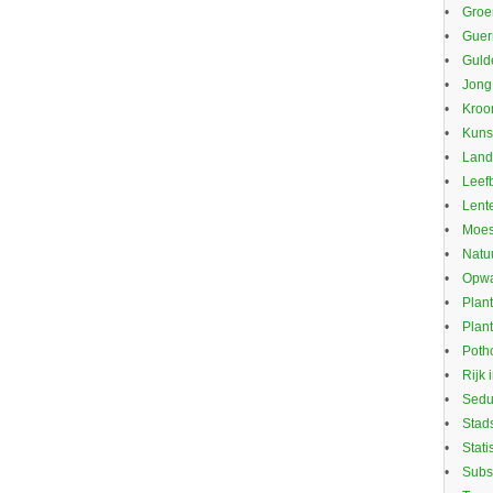
Groe
Guerr
Guld
Jong
Kroo
Kuns
Land
Leef
Lente
Moes
Natu
Opwa
Plan
Plan
Potho
Rijk 
Sed
Stad
Stati
Subs