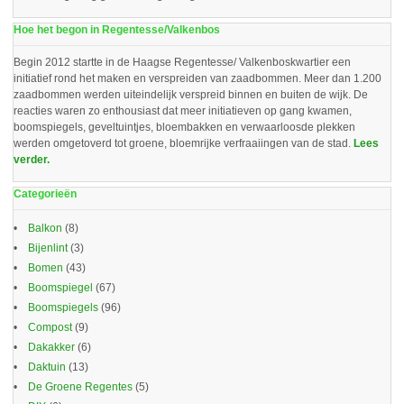
Hoe het begon in Regentesse/Valkenbos
Begin 2012 startte in de Haagse Regentesse/ Valkenboskwartier een
initiatief rond het maken en verspreiden van zaadbommen. Meer dan 1.200
zaadbommen werden uiteindelijk verspreid binnen en buiten de wijk. De
reacties waren zo enthousiast dat meer initiatieven op gang kwamen,
boomspiegels, geveltuintjes, bloembakken en verwaarloosde plekken
werden omgetoverd tot groene, bloemrijke verfraaiingen van de stad.
Lees
verder.
Categorieën
Balkon
(8)
Bijenlint
(3)
Bomen
(43)
Boomspiegel
(67)
Boomspiegels
(96)
Compost
(9)
Dakakker
(6)
Daktuin
(13)
De Groene Regentes
(5)