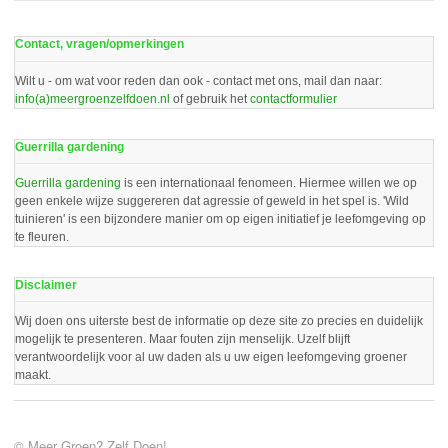
Contact, vragen/opmerkingen
Wilt u - om wat voor reden dan ook - contact met ons, mail dan naar:
info(a)meergroenzelfdoen.nl
of gebruik het
contactformulier
Guerrilla gardening
Guerrilla gardening
is een internationaal fenomeen. Hiermee willen we op
geen enkele wijze suggereren dat agressie of geweld in het spel is. 'Wild
tuinieren' is een bijzondere manier om op eigen initiatief je leefomgeving op
te fleuren.
Disclaimer
Wij doen ons uiterste best de informatie op deze site zo precies en duidelijk
mogelijk te presenteren. Maar fouten zijn menselijk. Uzelf blijft
verantwoordelijk voor al uw daden als u uw eigen leefomgeving groener
maakt.
© Meer Groen? Zelf Doen!