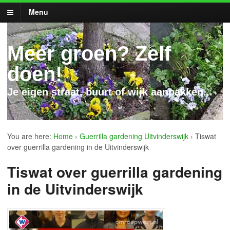
Menu
Meer groen? Zelf
doen!
Je eigen straat, buurt of wijk aanpakken...
You are here:
Home
›
Guerrilla gardening Uitvinderswijk
›
Tiswat
over guerrilla gardening in de Uitvinderswijk
Tiswat over guerrilla gardening
in de Uitvinderswijk