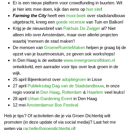
Er is een nieuw platform voor crowdfunding in buurten. Wil
je hier iets mee doen, kijk dan eens op
hun site
!
Farming the City
heeft een
mooi boek
over stadslandbouw
uitgebracht, kreeg een
goede recensie
van Tuin en Balkon!
Krijg je de nieuwsbrief van
Pakhuis De Zwijger
al? Niet
alleen info over Amsterdam, maar over allerlei projecten
waarbij ‘mensen de stad maken’!
De mensen van
GroeneRuimteMaken
helpen je graag bij de
opzet van je buurtmoestuin, ze geven ook workshops!
In Den Haag is de website
www.meergroenzelfdoen.nl
ontwikkeld, een aanrader voor tips over leuk groen in de
wijk.
25 april Bijeenkomst over
adoptiegroen
in Lisse
27 april
Publieksdag Dag van de Stadslandbouw
, in onze
regio vooral in
Den Haag
,
Rotterdam
&
Haarlem
veel leuks!
28 april
Urban Gardening Event
in Den Haag
12 mei
Amsterdamse Bos Festival
Heb je tips? Of activiteiten die je via Groen Dichterbij wilt
promoten (in deze update of via social media)? Laat het me
weten via
rachelle@groendichterbij.nl
!