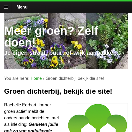
Menu
Meer groen? Zelf
doen!
Je eigen straat, buurt of wijk aanpakken...
You are here:
Home
›
Groen dichterbij, bekijk die site!
Groen dichterbij, bekijk die site!
Rachelle Eerhart, immer
groen actief meldt de
onderstaande berichten, met
als inleiding:
Genieten jullie
ook zo van ontluikende