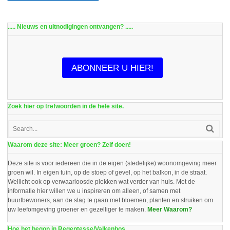
..... Nieuws en uitnodigingen ontvangen? .....
ABONNEER U HIER!
Zoek hier op trefwoorden in de hele site.
Waarom deze site: Meer groen? Zelf doen!
Deze site is voor iedereen die in de eigen (stedelijke) woonomgeving meer
groen wil. In eigen tuin, op de stoep of gevel, op het balkon, in de straat.
Wellicht ook op verwaarloosde plekken wat verder van huis. Met de
informatie hier willen we u inspireren om alleen, of samen met
buurtbewoners, aan de slag te gaan met bloemen, planten en struiken om
uw leefomgeving groener en gezelliger te maken.
Meer Waarom?
Hoe het begon in Regentesse/Valkenbos