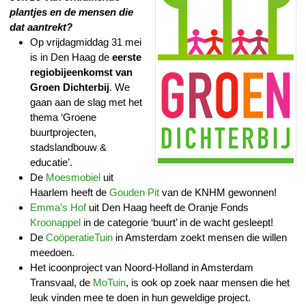
plantjes en de mensen die
dat aantrekt?
Op vrijdagmiddag 31 mei
is in Den Haag de
eerste
regiobijeenkomst van
Groen Dichterbij
. We
gaan aan de slag met het
thema ‘Groene
buurtprojecten,
stadslandbouw &
educatie’.
De
Moesmobiel
uit
Haarlem heeft de
Gouden Pit
van de KNHM gewonnen!
Emma’s Hof
uit Den Haag heeft de Oranje Fonds
Kroonappel
in de categorie ‘buurt’ in de wacht gesleept!
De
CoöperatieTuin
in Amsterdam zoekt mensen die willen
meedoen.
Het icoonproject van Noord-Holland in Amsterdam
Transvaal, de
MoTuin
, is ook op zoek naar mensen die het
leuk vinden mee te doen in hun geweldige project.