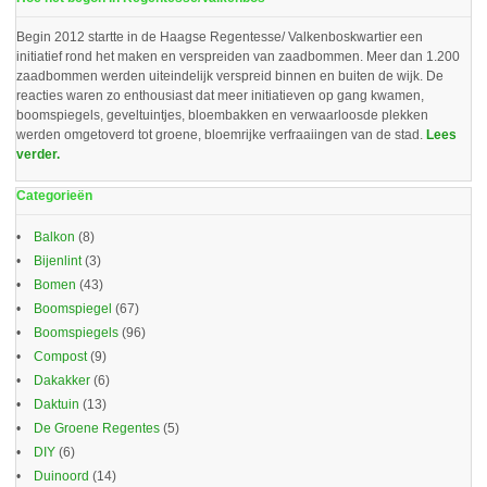
Begin 2012 startte in de Haagse Regentesse/ Valkenboskwartier een
initiatief rond het maken en verspreiden van zaadbommen. Meer dan 1.200
zaadbommen werden uiteindelijk verspreid binnen en buiten de wijk. De
reacties waren zo enthousiast dat meer initiatieven op gang kwamen,
boomspiegels, geveltuintjes, bloembakken en verwaarloosde plekken
werden omgetoverd tot groene, bloemrijke verfraaiingen van de stad.
Lees
verder.
Categorieën
Balkon
(8)
Bijenlint
(3)
Bomen
(43)
Boomspiegel
(67)
Boomspiegels
(96)
Compost
(9)
Dakakker
(6)
Daktuin
(13)
De Groene Regentes
(5)
DIY
(6)
Duinoord
(14)