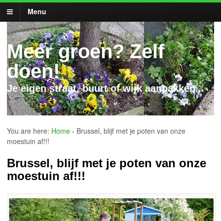
Menu
Meer groen? Zelf
doen!
Je eigen straat, buurt of wijk aanpakken...
You are here:
Home
›
Brussel, blijf met je poten van onze
moestuin af!!!
Brussel, blijf met je poten van onze
moestuin af!!!