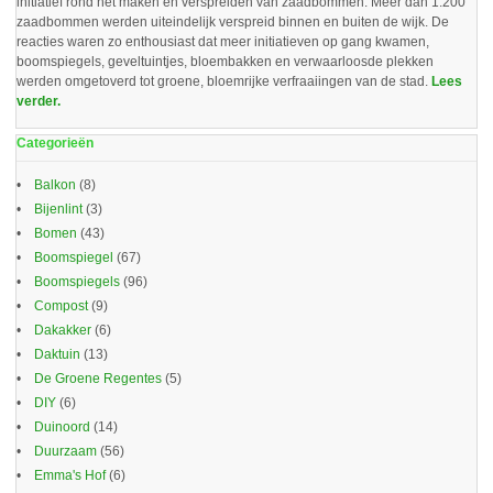
initiatief rond het maken en verspreiden van zaadbommen. Meer dan 1.200
zaadbommen werden uiteindelijk verspreid binnen en buiten de wijk. De
reacties waren zo enthousiast dat meer initiatieven op gang kwamen,
boomspiegels, geveltuintjes, bloembakken en verwaarloosde plekken
werden omgetoverd tot groene, bloemrijke verfraaiingen van de stad.
Lees
verder.
Categorieën
Balkon
(8)
Bijenlint
(3)
Bomen
(43)
Boomspiegel
(67)
Boomspiegels
(96)
Compost
(9)
Dakakker
(6)
Daktuin
(13)
De Groene Regentes
(5)
DIY
(6)
Duinoord
(14)
Duurzaam
(56)
Emma's Hof
(6)