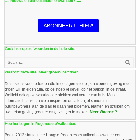
..... Nieuws en uitnodigingen ontvangen? .....
ABONNEER U HIER!
Zoek hier op trefwoorden in de hele site.
Waarom deze site: Meer groen? Zelf doen!
Deze site is voor iedereen die in de eigen (stedelijke) woonomgeving meer
groen wil. In eigen tuin, op de stoep of gevel, op het balkon, in de straat.
Wellicht ook op verwaarloosde plekken wat verder van huis. Met de
informatie hier willen we u inspireren om alleen, of samen met
buurtbewoners, aan de slag te gaan met bloemen, planten en struiken om
uw leefomgeving groener en gezelliger te maken.
Meer Waarom?
Hoe het begon in Regentesse/Valkenbos
Begin 2012 startte in de Haagse Regentesse/ Valkenboskwartier een