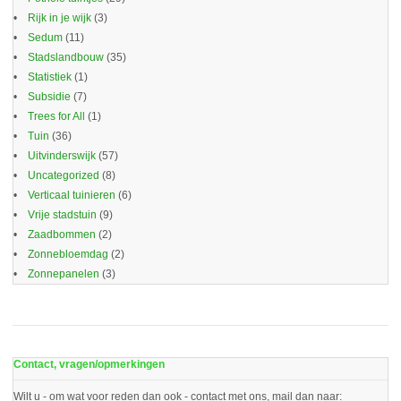
Rijk in je wijk
(3)
Sedum
(11)
Stadslandbouw
(35)
Statistiek
(1)
Subsidie
(7)
Trees for All
(1)
Tuin
(36)
Uitvinderswijk
(57)
Uncategorized
(8)
Verticaal tuinieren
(6)
Vrije stadstuin
(9)
Zaadbommen
(2)
Zonnebloemdag
(2)
Zonnepanelen
(3)
Contact, vragen/opmerkingen
Wilt u - om wat voor reden dan ook - contact met ons, mail dan naar: