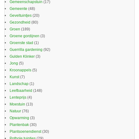
Gemeenschapstuin
(17)
Gemeente
(48)
Geveltuintjes
(20)
Gezondheid
(80)
Groen
(189)
Groene gordijnen
(3)
Groenste stad
(1)
Guerrilla gardening
(92)
Gulden Klinker
(3)
Jong
(5)
Kroonappels
(5)
Kunst
(7)
Landschap
(1)
Leefbaarheid
(148)
Lenteprijs
(4)
Moestuin
(13)
Natuur
(76)
Opwarming
(3)
Plantenbak
(30)
Plantsoenendienst
(30)
Pothole tuintjes
(29)