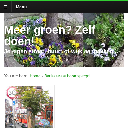
Menu
Meer groen? Zelf
doen!
Je eigen straat, buurt of wijk aanpakken...
You are here:
Home
›
Bankastraat boomspiegel