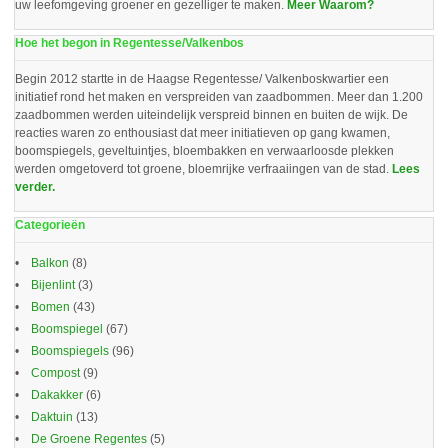
uw leefomgeving groener en gezelliger te maken.
Meer Waarom?
Hoe het begon in Regentesse/Valkenbos
Begin 2012 startte in de Haagse Regentesse/ Valkenboskwartier een
initiatief rond het maken en verspreiden van zaadbommen. Meer dan 1.200
zaadbommen werden uiteindelijk verspreid binnen en buiten de wijk. De
reacties waren zo enthousiast dat meer initiatieven op gang kwamen,
boomspiegels, geveltuintjes, bloembakken en verwaarloosde plekken
werden omgetoverd tot groene, bloemrijke verfraaiingen van de stad.
Lees
verder.
Categorieën
Balkon
(8)
Bijenlint
(3)
Bomen
(43)
Boomspiegel
(67)
Boomspiegels
(96)
Compost
(9)
Dakakker
(6)
Daktuin
(13)
De Groene Regentes
(5)