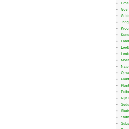
Groe
Guerr
Guld
Jong
Kroo
Kuns
Land
Leef
Lente
Moes
Natu
Opwa
Plan
Plan
Potho
Rijk 
Sed
Stad
Stati
Subs