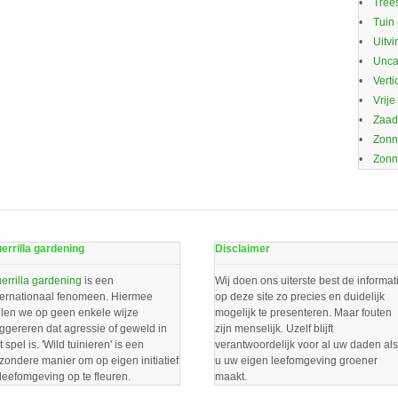
Trees
Tuin
Uitvi
Unca
Verti
Vrije
Zaa
Zonn
Zonn
errilla gardening
Disclaimer
errilla gardening
is een
Wij doen ons uiterste best de informat
ternationaal fenomeen. Hiermee
op deze site zo precies en duidelijk
llen we op geen enkele wijze
mogelijk te presenteren. Maar fouten
ggereren dat agressie of geweld in
zijn menselijk. Uzelf blijft
t spel is. 'Wild tuinieren' is een
verantwoordelijk voor al uw daden als
jzondere manier om op eigen initiatief
u uw eigen leefomgeving groener
 leefomgeving op te fleuren.
maakt.