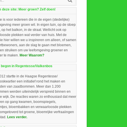
deze site: Meer groen? Zelf doen!
e is voor iedereen die in de eigen (stedelijke)
eving meer groen wil. In eigen tuin, op de stoep
, op het balkon, in de straat. Wellicht ook op
loosde plekken wat verder van huis. Met de
ie hier willen we u inspireren om alleen, of samen
rtbewoners, aan de slag te gaan met bloemen,
 en struiken om uw leefomgeving groener en
ger te maken.
Meer Waarom?
 begon in Regentesse/Valkenbos
012 startte in de Haagse Regentesse/
skwartier een initiatief rond het maken en
iden van zaadbommen. Meer dan 1.200
men werden uiteindelijk verspreid binnen en
e wijk. De reacties waren zo enthousiast dat meer
ieven op gang kwamen, boomspiegels,
intjes, bloembakken en verwaarloosde plekken
omgetoverd tot groene, bloemrijke verfraaiingen
stad.
Lees verder.