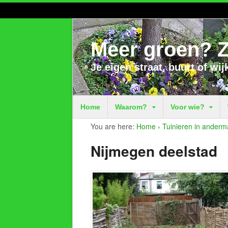
Meer groen? Z
Je eigen straat, buurt of wij
Home
Waarom?
Voor wie?
You are here:
Home
›
Tuinieren in anderm
Nijmegen deelstad