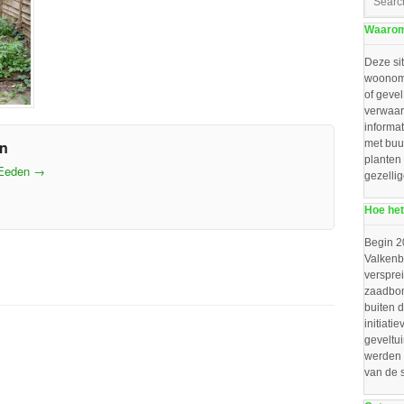
Waarom 
Deze sit
woonomg
of gevel
verwaar
informat
en
met buu
planten
 Eeden
→
gezelli
Hoe het
Begin 2
Valkenbo
verspre
zaadbom
buiten d
initiat
geveltu
werden 
van de 