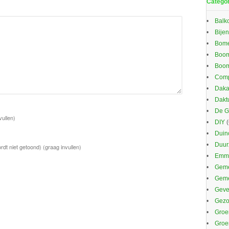
Catego
Balk
Bijen
Bom
Boom
Boom
Comp
Daka
Dakt
De G
vullen)
DIY
(
Duin
Duu
rdt niet getoond)
(graag invullen)
Emma
Geme
Gem
Gevel
Gezo
Groe
Groe