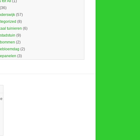
 for All
(1)
(36)
nderswijk
(57)
tegorized
(8)
caal tuinieren
(6)
 stadstuin
(9)
dbommen
(2)
ebloemdag
(2)
epanelen
(3)
ie