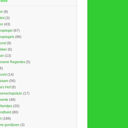
rieën
on
(8)
lint
(3)
en
(43)
spiegel
(67)
spiegels
(96)
ost
(9)
kker
(6)
uin
(13)
roene Regentes
(5)
6)
oord
(14)
rzaam
(56)
's Hof
(6)
enschapstuin
(17)
eente
(48)
tuintjes
(20)
ndheid
(80)
n
(189)
ne gordijnen
(3)