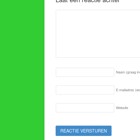
Naam
(graag in
E-mailadres (wo
Website