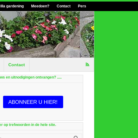
illa gardening
Meedoen?
Contact
Pers
Contact
euws en uitnodigingen ontvangen? .....
ABONNEER U HIER!
r op trefwoorden in de hele site.