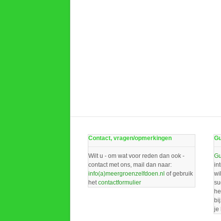
Contact, vragen/opmerkingen
Gu
Wilt u - om wat voor reden dan ook -
Gu
contact met ons, mail dan naar:
in
info(a)meergroenzelfdoen.nl
of gebruik
wi
het
contactformulier
su
he
bi
je