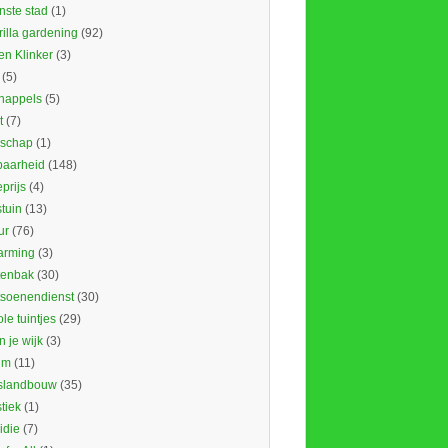
nste stad
(1)
illa gardening
(92)
en Klinker
(3)
(5)
nappels
(5)
t
(7)
schap
(1)
baarheid
(148)
prijs
(4)
tuin
(13)
ur
(76)
rming
(3)
tenbak
(30)
tsoenendienst
(30)
le tuintjes
(29)
in je wijk
(3)
um
(11)
slandbouw
(35)
stiek
(1)
idie
(7)