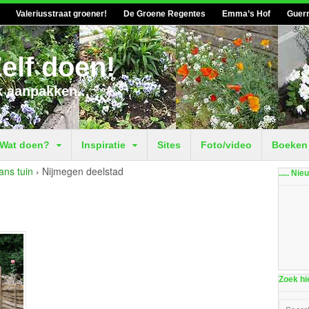
Valeriusstraat groener!
De Groene Regentes
Emma’s Hof
Guerr
elf doen!
k aanpakken...
Wat doen?
Inspiratie
Sites
Foto/video
Boeken
ans tuin
›
Nijmegen deelstad
..... Ni
Zoek hie