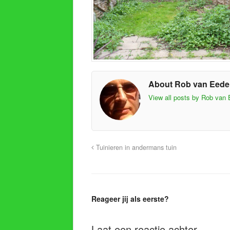
About Rob van Eed
View all posts by Rob van
Tuinieren in andermans tuin
Reageer jij als eerste?
Laat een reactie achter